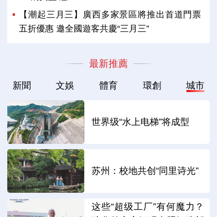
【潮起三月三】廣西多家景區將推出首道門票
五折優惠 邀全國遊客共慶“三月三”
最新推薦
新聞
文娛
體育
環創
城市
世界级“水上电梯”将成型
苏州：校地共创“同里诗光”
这些“超级工厂”有何魔力？