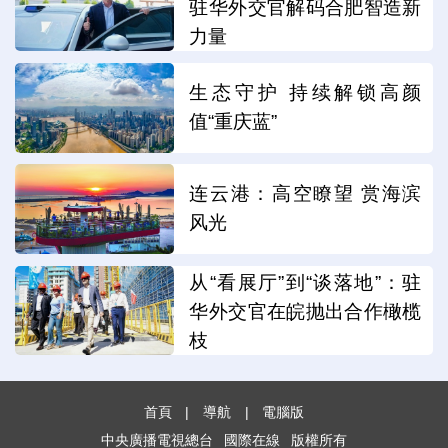
驻华外交官解码合肥智造新
力量
生态守护 持续解锁高颜
值“重庆蓝”
连云港：高空瞭望 赏海滨
风光
从“看展厅”到“谈落地”：驻
华外交官在皖抛出合作橄榄
枝
首頁
|
導航
|
電腦版
中央廣播電視總台
國際在線
版權所有