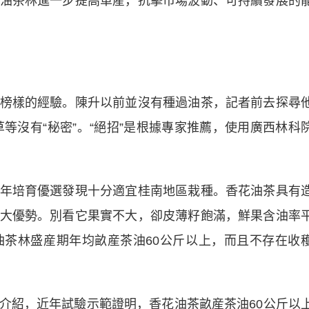
油茶林進一步提高單産，抗擊市場波動、可持續發展的
樣的經驗。陳升以前並沒有種過油茶，記者前去探尋
草等沒有“秘密”。“絕招”是根據專家推薦，使用廣西林科
培育優選發現十分適宜桂南地區栽種。香花油茶具有
大優勢。別看它果實不大，卻皮薄籽飽滿，鮮果含油率
；油茶林盛産期年均畝産茶油60公斤以上，而且不存在收
紹，近年試驗示範證明，香花油茶畝産茶油60公斤以