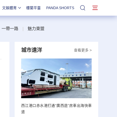
文娛體育
樓蘭平臺
PANDA SHORTS
站內搜索
一帶一路
|
魅力東盟
城市遠洋
查看更多 >
西江港口赤水港打通“廣西造”房車出海快車
道