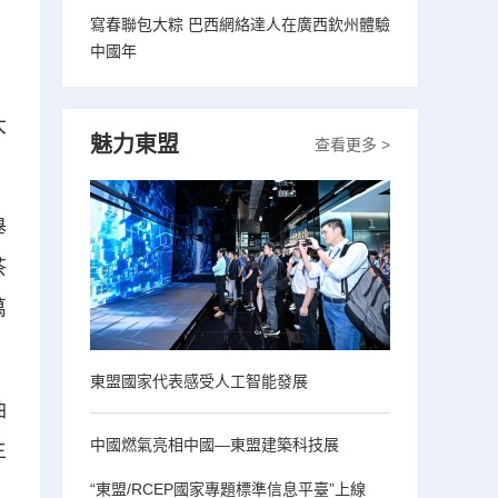
寫春聯包大粽 巴西網絡達人在廣西欽州體驗
中國年
大
魅力東盟
查看更多 >
舉
茶
萬
東盟國家代表感受人工智能發展
油
中國燃氣亮相中國—東盟建築科技展
主
“東盟/RCEP國家專題標準信息平臺”上線