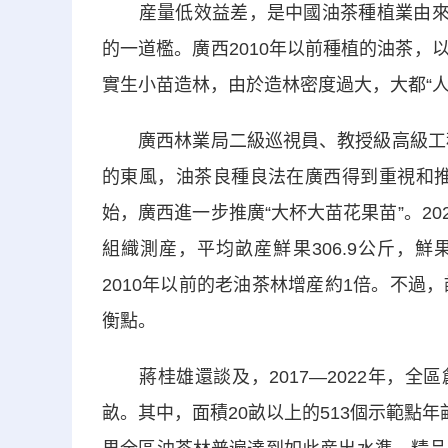
産量低效益差，是中國油茶種植業由來已
的一道檻。廣西2010年以前種植的油茶
實生小苗造林，由於造林密度過大，大都“人
廣西林業局二級巡視員、教授級高級工程師
的東風，油茶良種良法在廣西得到重視和推廣
始，廣西進一步推廣“大杯大苗花果苗”。20
組織測産，平均畝産鮮果306.9公斤，鮮果
2010年以前的老油茶林增産約1倍。不過
衡點。
蔣桂雄還談及，2017—2022年，全區創
畝。其中，面積20畝以上的513個示範點年