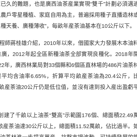
久的難題，也是廣西油茶産業實現“雙千”計劃必須邁
，以農戶零星種植、家庭自用為主，普遍採用種子直播造林
種天養、廣種薄收”，每畝年産茶油基本在10公斤以下。
蔣桂雄介紹，2010年以來，借國家大力發展木本油
，2012年起全區新種油茶全部實現良種化。2018年
22年，廣西林業局對33個縣和6個區直林場的486片油茶
平均含油率6.65%，折算平均畝産茶油為20.4公斤，
，畝産茶油20公斤仍是低位值，並沒有達到投入産出盈虧
建了千畝以上油茶“雙高”示範園176個、總面積22.49
畝産茶油達30公斤以上，總面積11.52萬畝，佔比過半。