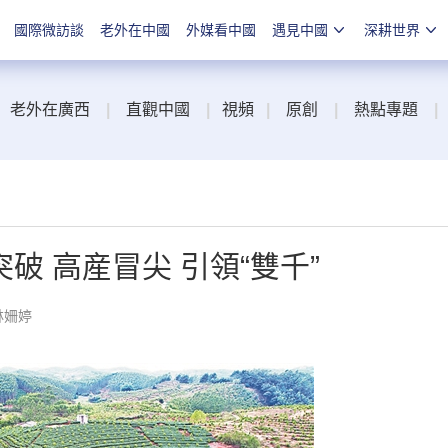
國際微訪談
老外在中國
外媒看中國
遇見中國
深耕世界
老外在廣西
|
直觀中國
|
視頻
|
原創
|
熱點專題
|
破 高産冒尖 引領“雙千”
林姍婷