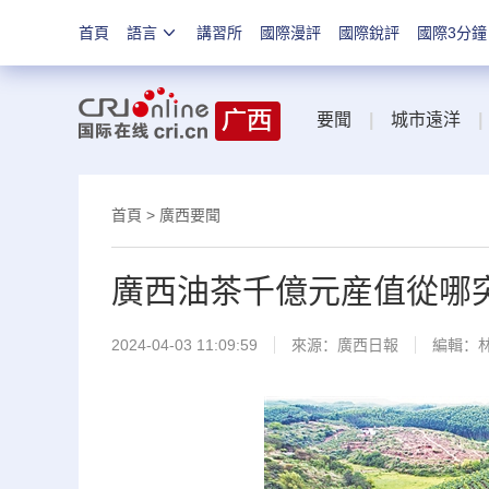
首頁
語言
講習所
國際漫評
國際銳評
國際3分鐘
要聞
|
城市遠洋
|
首頁
>
廣西要聞
廣西油茶千億元産值從哪突
2024-04-03 11:09:59
來源：
廣西日報
編輯：