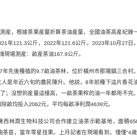
産，根據茶果産量折算茶油産量，全國油茶高産紀錄
1年121.3公斤，2022年121.6公斤。2023年10月27日
現場測産：畝産茶油167.9公斤。
7年先後種植的9.7畝油茶林，位於橫州市那陽鎮三合村
林主人是年近六旬的農民陳升。他説，8年前種下這片香花
了；沒想到産量這樣高，一畝茶果榨的油一年都用不完
扣除畝均投入2062元，平均每畝凈利潤4639元。
林潤生物科技公司合作建立油茶示範基地，面積65
花油茶苗，當年零星挂果。上月記者在現場看到，僅僅“4歲