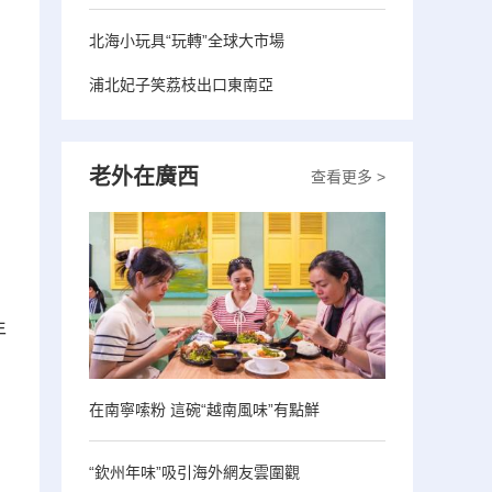
北海小玩具“玩轉”全球大市場
浦北妃子笑荔枝出口東南亞
老外在廣西
查看更多 >
年
在南寧嗦粉 這碗“越南風味”有點鮮
“欽州年味”吸引海外網友雲圍觀