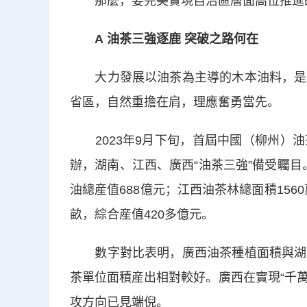
那麼，要完美實現自治區層面高位推進的
A 油茶三強逐鹿 突破之路何在
大力發展以油茶為主導的木本油料，是國
省區，自然重擔在肩，理應奮勇當先。
2023年9月下旬，首屆中國（柳州）油
辦，湖南、江西、廣西“油茶三強”備受矚目。
油總産值688億元；江西油茶林總面積156
畝，綜合産值420多億元。
數字對比表明，廣西油茶種植面積與湖南
茶單位面積産出相對較好。廣西在實現“千萬
攻方向已見端倪。