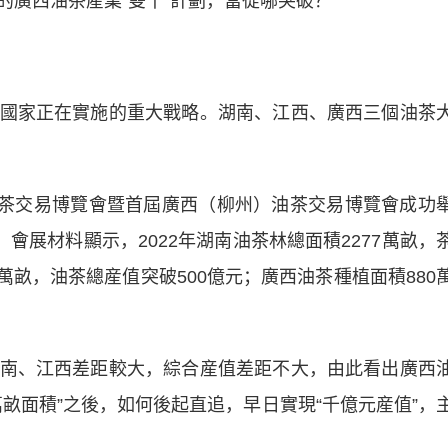
廣西油茶産業“雙千”計劃，當從哪突破？
家正在實施的重大戰略。湖南、江西、廣西三個油茶
茶交易博覽會暨首屆廣西（柳州）油茶交易博覽會成功
會展材料顯示，2022年湖南油茶林總面積2277萬畝，
0萬畝，油茶總産值突破500億元；廣西油茶種植面積880
、江西差距較大，綜合産值差距不大，由此看出廣西
畝面積”之後，如何後起直追，早日實現“千億元産值”，