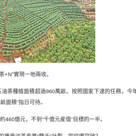
+N”實現一地兩收。
區油茶種植面積超過960萬畝。按照國家下達的任務，今
萬畝面積”指日可待。
460億元，不到“千億元産值”目標的一半。