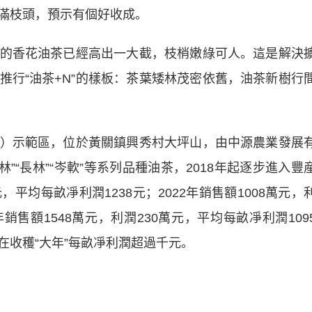
滿枝頭，預示有個好收成。
香花油茶已經高出一大截，枝梢嫩綠可人。這是解決
推行“油茶+N”的樣板：茶葉矮林茂密依舊，油茶新樹行
示範區，位於黃關鎮興秀村大坪山，由中源農業發展
湘林”“長林”“岑軟”等系列品種油茶，2018年起逐步進入豐
元，平均每畝凈利潤1238元；2022年銷售額1008萬元，
年銷售額1548萬元，利潤230萬元，平均每畝凈利潤109
在收穫“大年”每畝凈利潤超過千元。