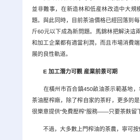
並非難事，在新造林和低産林改造中大規
題。與此同時，目前茶油價格已經回落到每
斤60元以下成為新問題。馬錦林把解決這兩方
和加工企業都有適當利潤，而且市場消費端
展的良性軌道。
E 加工潛力可觀 産業前景可期
在橫州市百合鎮450畝油茶示範基地，
茶油壓榨廠，除了榨自家的茶籽，更多的是
很樂意提供“免費壓榨”服務——只要茶麩留
不過，大多數上門榨油的茶農，寧可按價