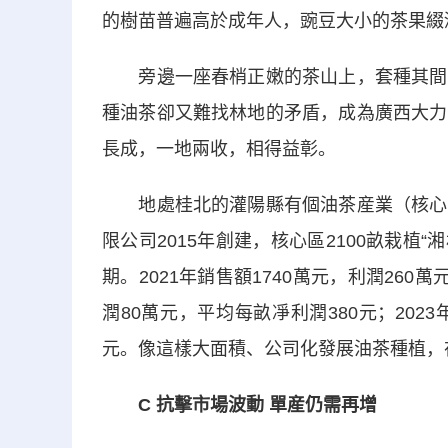
的樹苗普遍高於成年人，豌豆大小的茶果綴
旁邊一座春梢正嫩的茶山上，套種其間的
種油茶卻又難找林地的矛盾，成為廣西大力
長成，一地兩收，相得益彰。
地處桂北的灌陽縣有個油茶産業（核心）
限公司2015年創建，核心區2100畝栽植“
期。2021年銷售額1740萬元，利潤260萬
潤80萬元，平均每畝凈利潤380元；2023
元。像這樣大面積、公司化發展油茶種植，
C 抗擊市場波動 單産仍需再增