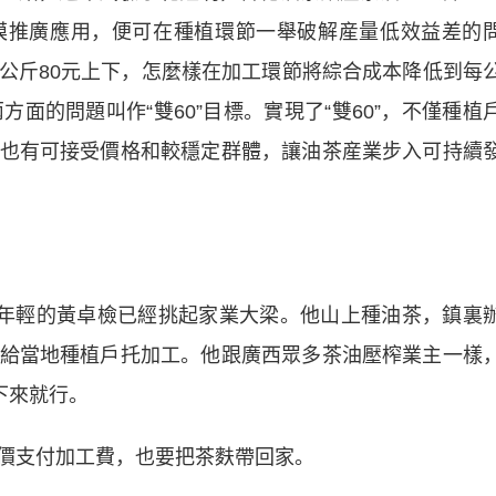
模推廣應用，便可在種植環節一舉破解産量低效益差的
公斤80元上下，怎麼樣在加工環節將綜合成本降低到每
面的問題叫作“雙60”目標。實現了“雙60”，不僅種植
也有可接受價格和較穩定群體，讓油茶産業步入可持續
年輕的黃卓檢已經挑起家業大梁。他山上種油茶，鎮裏
給當地種植戶托加工。他跟廣西眾多茶油壓榨業主一樣
下來就行。
支付加工費，也要把茶麩帶回家。