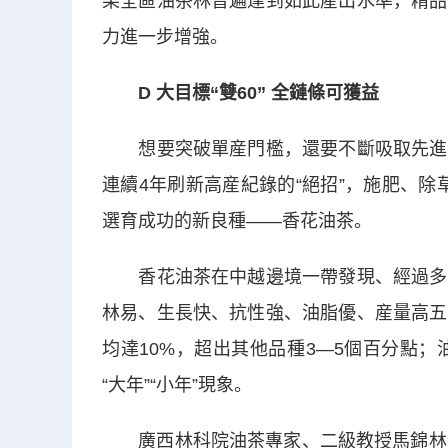
果全區油茶林普遍達到如此産出水準，精品
力進一步增強。
D 大目標“雙60” 全鏈條可獲益
想要突破單産門檻，還要不斷吸取先進榜
連續4年刷新高産紀錄的“絕招”，施肥、除
選育成功的新良種——香花油茶。
香花油茶在中越邊境一帶發現、經過多年
林易、生長快、抗性強、油脂優、産量高五
均達10%，超出其他品種3—5個百分點
“大年”“小年”現象。
廣西林科院油茶專家、二級教授馬錦林介