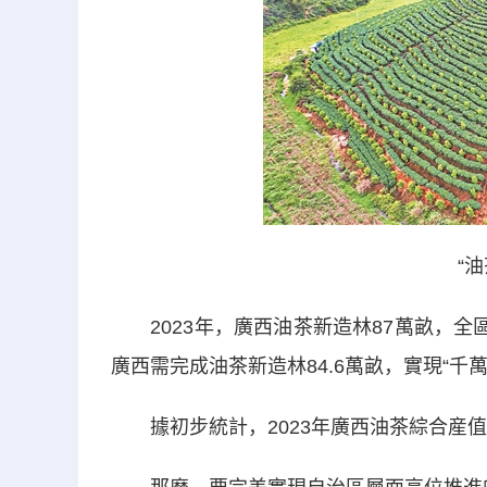
“油茶
2023年，廣西油茶新造林87萬畝，全
廣西需完成油茶新造林84.6萬畝，實現“千
據初步統計，2023年廣西油茶綜合産值約