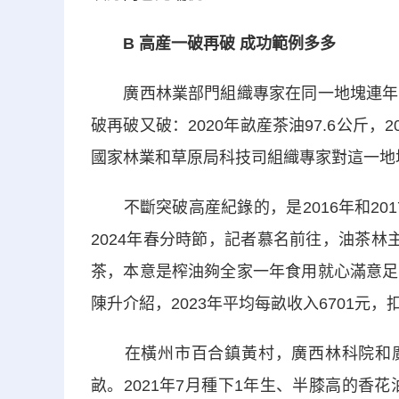
B 高産一破再破 成功範例多多
廣西林業部門組織專家在同一地塊連年測
破再破又破：2020年畝産茶油97.6公斤，202
國家林業和草原局科技司組織專家對這一地塊
不斷突破高産紀錄的，是2016年和201
2024年春分時節，記者慕名前往，油茶
茶，本意是榨油夠全家一年食用就心滿意足
陳升介紹，2023年平均每畝收入6701元，
在橫州市百合鎮黃村，廣西林科院和廣西
畝。2021年7月種下1年生、半膝高的香