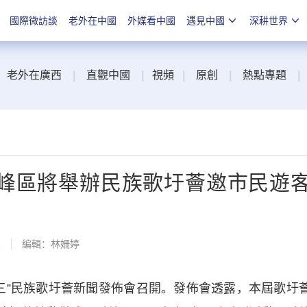
國際微訪談
老外在中國
外媒看中國
遇見中國
深耕世界
老外在廣西
|
直觀中國
|
視頻
|
原創
|
熱點專題
|
峰區將舉辦民族歌圩薈邀市民遊
線
編輯：林姍婷
”民族歌圩薈新聞發佈會召開。發佈會透露，本屆歌圩