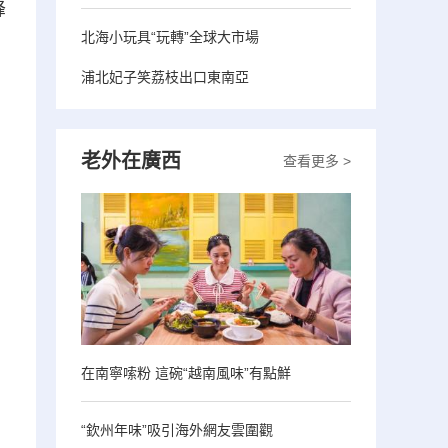
峰
北海小玩具“玩轉”全球大市場
浦北妃子笑荔枝出口東南亞
老外在廣西
查看更多 >
在南寧嗦粉 這碗“越南風味”有點鮮
“欽州年味”吸引海外網友雲圍觀