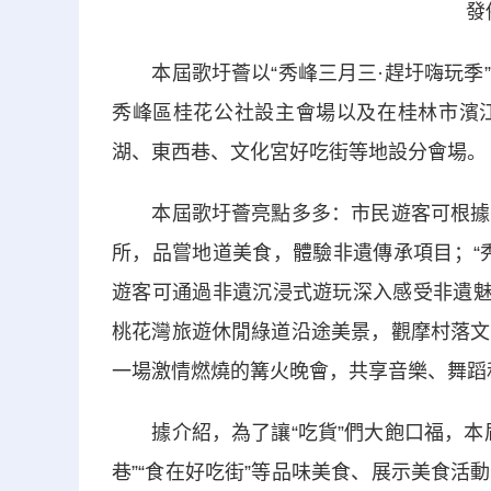
發佈會
本屆歌圩薈以“秀峰三月三·趕圩嗨玩季”
秀峰區桂花公社設主會場以及在桂林市濱
湖、東西巷、文化宮好吃街等地設分會場。
本屆歌圩薈亮點多多：市民遊客可根據《
所，品嘗地道美食，體驗非遺傳承項目；“
遊客可通過非遺沉浸式遊玩深入感受非遺魅
桃花灣旅遊休閒綠道沿途美景，觀摩村落文
一場激情燃燒的篝火晚會，共享音樂、舞蹈
據介紹，為了讓“吃貨”們大飽口福，本屆
巷”“食在好吃街”等品味美食、展示美食