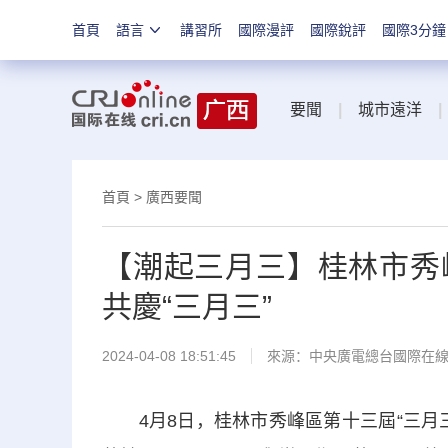
首頁
語言
講習所
國際漫評
國際銳評
國際3分鐘
要聞
|
城市遠洋
|
首頁
>
廣西要聞
【潮起三月三】桂林市秀
共慶“三月三”
2024-04-08 18:51:45
來源：中央廣電總台國際在
4月8日，桂林市秀峰區第十三屆“三月三