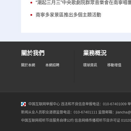
“潮起三月三”中央歌劇院群眾音樂會在南寧唱
南寧多家景區推出多個主題活動
關於我們
業務概況
關於本網
本網招聘
環球資訊
移動增值
中国互联网举报中心
违法和不良信息举报电话：010-67401009 举报邮
新闻从业人员职业道德监督电话：010-67401111 监督邮箱：jiancha@c
中国互联网视听节目服务自律公约
信息网络传播视听节目许可证 010200