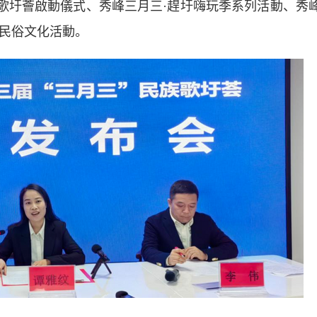
族歌圩薈啟動儀式、秀峰三月三·趕圩嗨玩季系列活動、秀
項民俗文化活動。