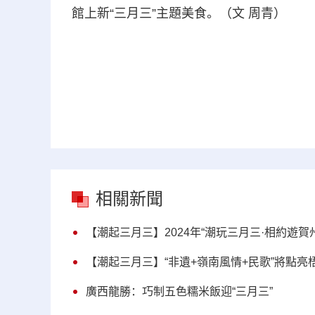
館上新“三月三”主題美食。（文 周青）
相關新聞
【潮起三月三】2024年“潮玩三月三·相約遊
【潮起三月三】“非遺+嶺南風情+民歌”將點亮梧
廣西龍勝：巧制五色糯米飯迎“三月三”