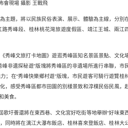
現場 攝影 王戰飛
為主題，將以民族民俗表演、展示、體驗為主線，分別
江路秀峰段、桂林桃花灣旅遊度假區、靖江王城、兩江
秀峰文旅打卡地圖》遊逛秀峰區知名景區景點、文化
秀峰非遺探秘遊”版塊將秀峰區的非遺場所進行串聯，市
力；在“秀峰快樂鄉村遊”版塊，市民遊客可騎行遊覽桂
化，感受秀峰區都市田園的別樣景致和淳樸民俗民風，
和美食。
歌圩薈還將在東西巷、文化宮好吃街等地舉辦“好味東
活動，同時將在漓江大瀑布飯店、桂林喜來登飯店、桂林大