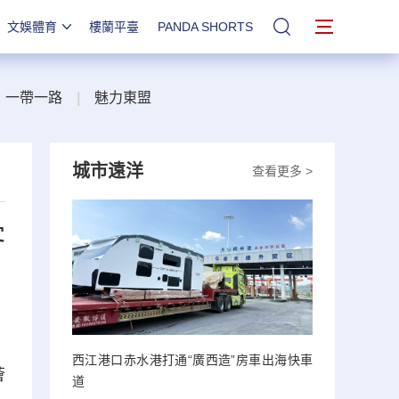
文娛體育
樓蘭平臺
PANDA SHORTS
站內搜索
一帶一路
|
魅力東盟
城市遠洋
查看更多 >
客
西江港口赤水港打通“廣西造”房車出海快車
薈
道