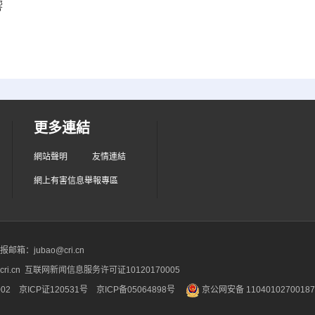
響
更多連結
網站聲明
友情連結
網上有害信息舉報專區
箱：jubao@cri.cn
ri.cn 互联网新闻信息服务许可证10120170005
2 京ICP证120531号
京ICP备05064898号
京公网安备 1104010270018