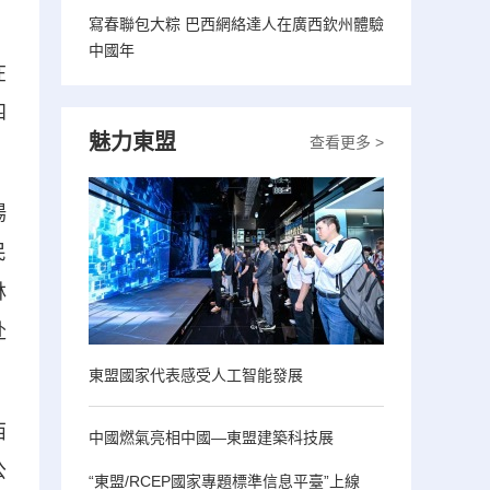
寫春聯包大粽 巴西網絡達人在廣西欽州體驗
中國年
在
四
魅力東盟
查看更多 >
場
民
林
赴
東盟國家代表感受人工智能發展
西
中國燃氣亮相中國—東盟建築科技展
公
“東盟/RCEP國家專題標準信息平臺”上線