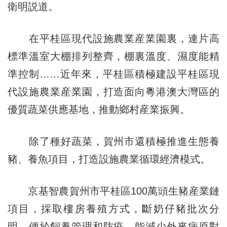
衛明説道。
在平桂區現代設施農業産業園裏，連片高
標準溫室大棚排列整齊，棚裏溫度、濕度能精
準控制……近年來，平桂區積極建設平桂區現
代設施農業産業園，打造面向粵港澳大灣區的
優質蔬菜供應基地，推動鄉村産業振興。
除了種好蔬菜，賀州市還積極推進生態養
豬、養魚項目，打造設施農業循環經濟模式。
京基智農賀州市平桂區100萬頭生豬産業鏈
項目，採取樓房養殖方式，斷奶仔豬批次分
明，便於飼養管理和防疫，能減少外來病原對