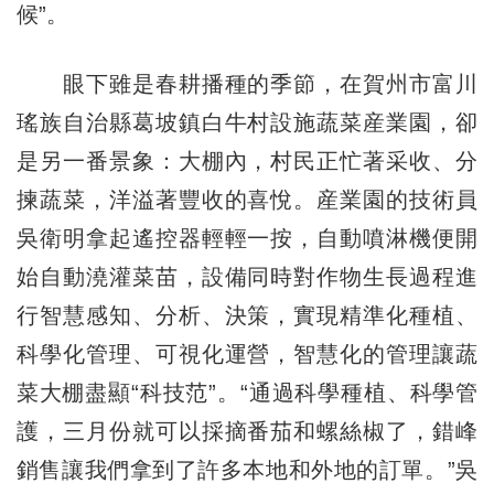
候”。
眼下雖是春耕播種的季節，在賀州市富川
瑤族自治縣葛坡鎮白牛村設施蔬菜産業園，卻
是另一番景象：大棚內，村民正忙著采收、分
揀蔬菜，洋溢著豐收的喜悅。産業園的技術員
吳衛明拿起遙控器輕輕一按，自動噴淋機便開
始自動澆灌菜苗，設備同時對作物生長過程進
行智慧感知、分析、決策，實現精準化種植、
科學化管理、可視化運營，智慧化的管理讓蔬
菜大棚盡顯“科技范”。“通過科學種植、科學管
護，三月份就可以採摘番茄和螺絲椒了，錯峰
銷售讓我們拿到了許多本地和外地的訂單。”吳