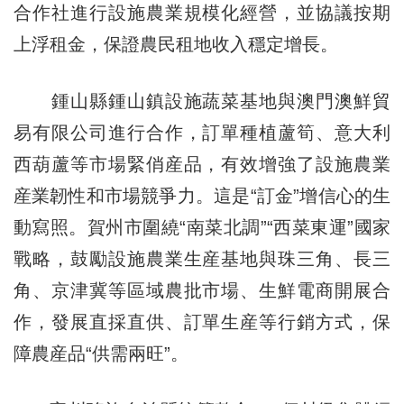
合作社進行設施農業規模化經營，並協議按期
上浮租金，保證農民租地收入穩定增長。
鍾山縣鍾山鎮設施蔬菜基地與澳門澳鮮貿
易有限公司進行合作，訂單種植蘆筍、意大利
西葫蘆等市場緊俏産品，有效增強了設施農業
産業韌性和市場競爭力。這是“訂金”增信心的生
動寫照。賀州市圍繞“南菜北調”“西菜東運”國家
戰略，鼓勵設施農業生産基地與珠三角、長三
角、京津冀等區域農批市場、生鮮電商開展合
作，發展直採直供、訂單生産等行銷方式，保
障農産品“供需兩旺”。