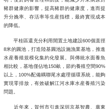
豬群健康的影響，提高豬群的健康度，進而提
升分娩率、存活率等生産指標，最終實現成本
的降低。
平桂區還充分利用閒置土地建設600個直徑
8米的圓池，打造陸基圓池設施漁業基地，推進
水産養殖規模化集約化發展。與傳統水面養魚
相比較，基地僅佔地150畝，節約養殖空間90%
以上，100%配備耦聯尾水處理循環系統，能夠
實現零排放，有效破解江河水庫水産養殖污染
問題。
近年來，賀州市引進深圳京基智農、廣東