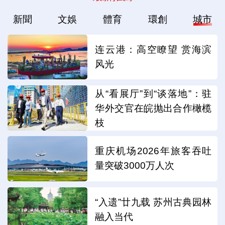
新聞
文娛
體育
環創
城市
连云港：高空瞭望 赏海滨
风光
从“看展厅”到“谈落地”：驻
华外交官在皖抛出合作橄榄
枝
重庆机场2026年旅客吞吐
量突破3000万人次
“入遗”廿九载 苏州古典园林
融入当代