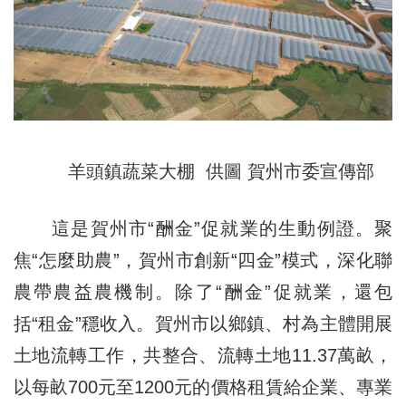
羊頭鎮蔬菜大棚 供圖 賀州市委宣傳部
這是賀州市“酬金”促就業的生動例證。聚
焦“怎麼助農”，賀州市創新“四金”模式，深化聯
農帶農益農機制。除了“酬金”促就業，還包
括“租金”穩收入。賀州市以鄉鎮、村為主體開展
土地流轉工作，共整合、流轉土地11.37萬畝，
以每畝700元至1200元的價格租賃給企業、專業