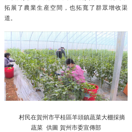
拓展了農業生産空間，也拓寬了群眾增收渠
道。
村民在賀州市平桂區羊頭鎮蔬菜大棚採摘
蔬菜 供圖 賀州市委宣傳部