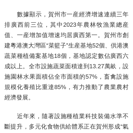
數據顯示，賀州市一産經濟增速連續三年
排廣西前三位，其中2023年農林牧漁業總産
值、一産增加值增速均居廣西第一。賀州市創
建粵港澳大灣區“菜籃子”生産基地52個、供港澳
蔬菜種植備案基地18個，基地認定數佔廣西六
成以上。全市設施蔬菜面積達到13.27萬畝，設
施園林水果面積佔全市面積的57%，畜禽設施
規模化養殖比重達85%，有力推動了農業農村
經濟發展。
近年來，隨著設施種植業科技裝備水準不
斷提升，多元化食物供給體系正在賀州形成“氣