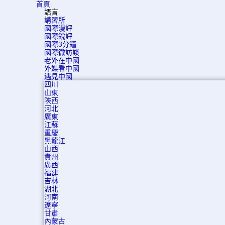
首頁
語言
講習所
國際漫評
國際銳評
國際3分鐘
國際微訪談
老外在中國
外媒看中國
遇見中國
四川
山東
陝西
河北
廣東
江蘇
重慶
黑龍江
山西
貴州
廣西
福建
吉林
湖北
河南
遼寧
甘肅
內蒙古