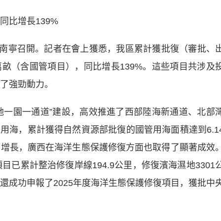
比增長139%
在南寧召開。記者在會上獲悉，我區累計獲批復（審批、
9萬畝（含國管項目），同比增長139%。這些項目共涉及
入了強勁動力。
一園一通道”建設，高效推進了西部陸海新通道、北部
用海，累計獲得自然資源部批復的國管用海面積達到6.1
項目增長，廣西在海洋生態保護修復方面也取得了顯著成效
目已累計整治修復岸線194.9公里，修復濱海濕地3301
市還成功申報了2025年度海洋生態保護修復項目，獲批中