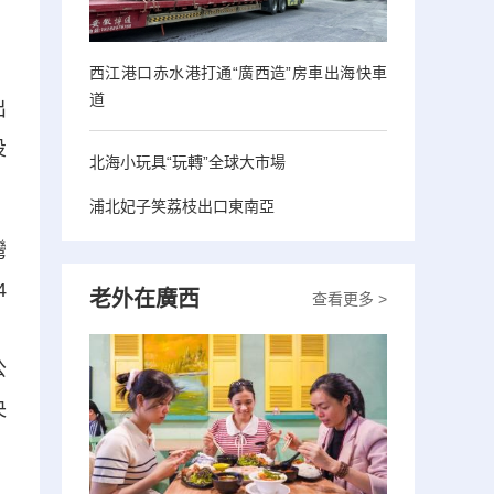
西江港口赤水港打通“廣西造”房車出海快車
道
出
投
北海小玩具“玩轉”全球大市場
浦北妃子笑荔枝出口東南亞
灣
4
老外在廣西
查看更多 >
。
公
央