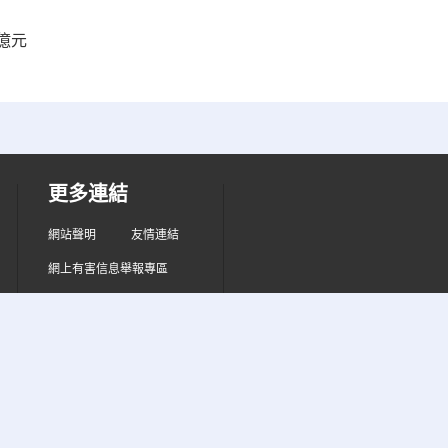
億元
更多連結
網站聲明
友情連結
網上有害信息舉報專區
箱：jubao@cri.cn
ri.cn 互联网新闻信息服务许可证10120170005
2 京ICP证120531号
京ICP备05064898号
京公网安备 1104010270018