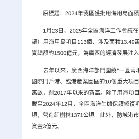
原標題：2024年我區獲批用海用島面積同
1月23日，2025年全區海洋工作會議
讓）用海用島項目113個、涉及面積13.4
資總額約1500億元，為廣西的經濟發展注
去年以來，廣西海洋部門圍繞“一區兩地
國際門戶港、臨港産業園區的10個重大項目
萬畝，創2017年以來的新高。除了用海
截至2024年12月，全區海洋生態保護修復項
頃，營造紅樹林1371公頃。此外，防城港
資金3億元。