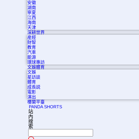
安徽
湖南
寧夏
江西
海南
天津
深耕世界
産經
財智
教育
汽車
能源
環球專訪
文娛體育
文娛
星訪談
體育
成長説
電影
演出
樓蘭平臺
PANDA SHORTS
站
內
搜
索