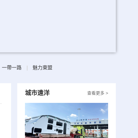
一帶一路
|
魅力東盟
城市遠洋
查看更多 >