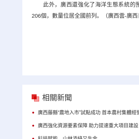
此外，廣西還強化了海洋生態系統的預
206個，數量位居全國前列。（廣西雲-廣
相關新聞
廣西藤縣“農地入市”試點成功 首本農村集體
廣西強化資源要素保障 助力提速重大項目建設
科技賦能，山林添綠又生金