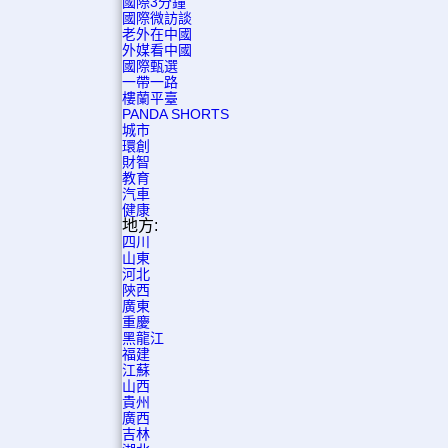
國際3分鐘
國際微訪談
老外在中國
外媒看中國
國際甄選
一帶一路
樓蘭平臺
PANDA SHORTS
城市
環創
財智
教育
汽車
健康
地方:
四川
山東
河北
陝西
廣東
重慶
黑龍江
福建
江蘇
山西
貴州
廣西
吉林