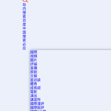
站
内
搜
索
百
度
中
国
搜
索
必
应
國際
視頻
圖片
評論
直播
原創
文娛
星訪談
體育
成長説
電影
演出
講習所
國際漫評
國際銳評