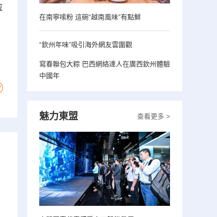
位
在南寧嗦粉 這碗“越南風味”有點鮮
“欽州年味”吸引海外網友雲圍觀
寫春聯包大粽 巴西網絡達人在廣西欽州體驗
中國年
魅力東盟
查看更多 >