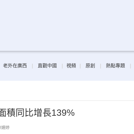
老外在廣西
|
直觀中國
|
視頻
|
原創
|
熱點專題
|
面積同比增長139%
林姍婷