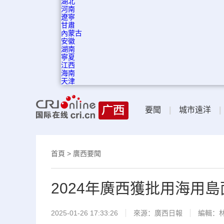
湖北
河南
遼寧
甘肅
內蒙古
安徽
湖南
寧夏
江西
海南
天津
要聞
|
城市遠洋
|
首頁
>
廣西要聞
2024年廣西獲批用海用島
2025-01-26 17:33:26
來源：
廣西日報
編輯：