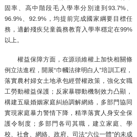
固率、高中階段毛入學率分別達到93.7%、
96.9%、92.9%，均提前完成國家綱要目標任
務，適齡殘疾兒童義務教育入學率穩定在99%
以上。
權益保障方面，在源頭維權上加快相關條
例立法進程，開展“巾幗法律明白人”培訓工程，
落實農村婦女土地承包經營權政策，強化女職
工勞動權益保護；反家暴聯動機制效力凸顯，
構建五級婚姻家庭糾紛調解網絡，多部門協同
實現家庭暴力警情下降，精準落實人身安全保
護令制度；多部門各司其職，建立家庭、學
校、社會、網絡、政府、司法“六位一體”的未成