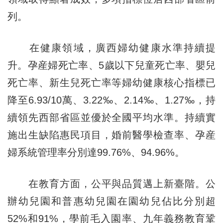
列。
在健康領域，廣西婦幼健康水準持續提
升。孕産婦死亡率、5歲以下兒童死亡率、嬰兒
死亡率、新生兒死亡率等婦幼健康核心指標已
降至6.93/10萬、3.22‰、2.14‰、1.27‰，持
續領先西部省區並優於全國平均水準。持續實
施出生缺陷惠民項目，婚前醫學檢查率、孕産
婦系統管理率分別達99.76%、94.96%。
在教育方面，公平與品質邁上新臺階。公
辦幼兒園和普惠幼兒園在園幼兒佔比分別超
52%和91%，學前毛入園率、九年義務教育鞏