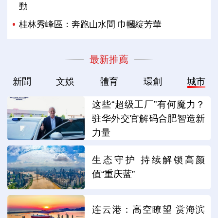
動
桂林秀峰區：奔跑山水間 巾幗綻芳華
最新推薦
新聞
文娛
體育
環創
城市
这些“超级工厂”有何魔力？
驻华外交官解码合肥智造新
力量
生态守护 持续解锁高颜
值“重庆蓝”
连云港：高空瞭望 赏海滨