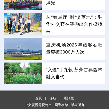
风光
从“看展厅”到“谈落地”：驻
华外交官在皖抛出合作橄榄
枝
重庆机场2026年旅客吞吐
量突破3000万人次
“入遗”廿九载 苏州古典园林
融入当代
首頁
|
導航
|
電腦版
中央廣播電視總台
國際在線
版權所有