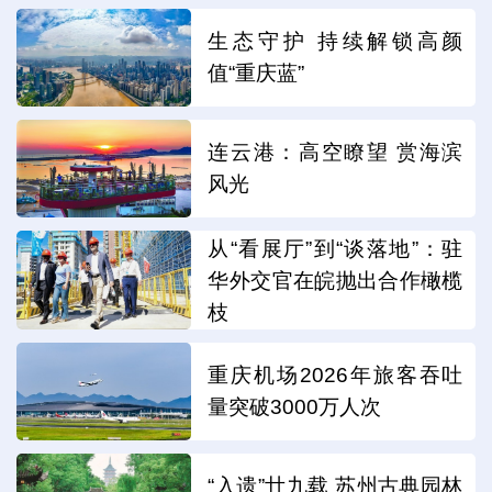
生态守护 持续解锁高颜
值“重庆蓝”
连云港：高空瞭望 赏海滨
风光
从“看展厅”到“谈落地”：驻
华外交官在皖抛出合作橄榄
枝
重庆机场2026年旅客吞吐
量突破3000万人次
“入遗”廿九载 苏州古典园林