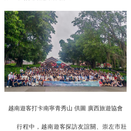
越南遊客打卡南寧青秀山 供圖 廣西旅遊協會
行程中，越南遊客探訪友誼關、崇左市壯