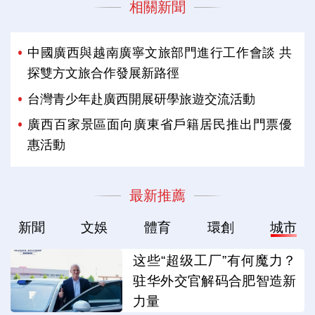
相關新聞
中國廣西與越南廣寧文旅部門進行工作會談 共
探雙方文旅合作發展新路徑
台灣青少年赴廣西開展研學旅遊交流活動
廣西百家景區面向廣東省戶籍居民推出門票優
惠活動
最新推薦
新聞
文娛
體育
環創
城市
这些“超级工厂”有何魔力？
驻华外交官解码合肥智造新
力量