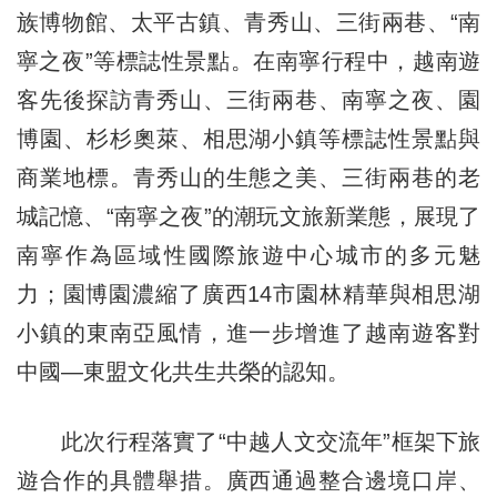
族博物館、太平古鎮、青秀山、三街兩巷、“南
寧之夜”等標誌性景點。在南寧行程中，越南遊
客先後探訪青秀山、三街兩巷、南寧之夜、園
博園、杉杉奧萊、相思湖小鎮等標誌性景點與
商業地標。青秀山的生態之美、三街兩巷的老
城記憶、“南寧之夜”的潮玩文旅新業態，展現了
南寧作為區域性國際旅遊中心城市的多元魅
力；園博園濃縮了廣西14市園林精華與相思湖
小鎮的東南亞風情，進一步增進了越南遊客對
中國—東盟文化共生共榮的認知。
此次行程落實了“中越人文交流年”框架下旅
遊合作的具體舉措。廣西通過整合邊境口岸、