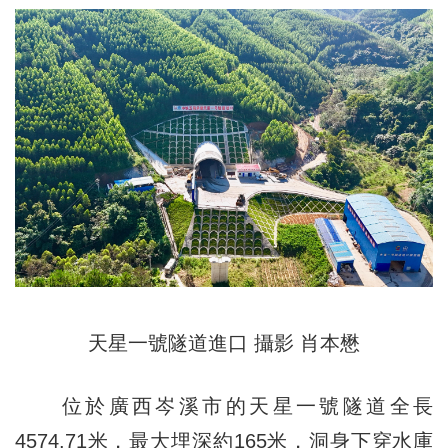
天星一號隧道進口 攝影 肖本懋
位於廣西岑溪市的天星一號隧道全長
4574.71米，最大埋深約165米，洞身下穿水庫