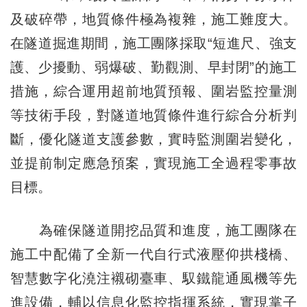
及破碎帶，地質條件極為複雜，施工難度大。
在隧道掘進期間，施工團隊採取“短進尺、強支
護、少擾動、弱爆破、勤觀測、早封閉”的施工
措施，綜合運用超前地質預報、圍岩監控量測
等技術手段，對隧道地質條件進行綜合分析判
斷，優化隧道支護參數，實時監測圍岩變化，
並提前制定應急預案，實現施工全過程零事故
目標。
為確保隧道開挖品質和進度，施工團隊在
施工中配備了全新一代自行式液壓仰拱棧橋、
智慧數字化澆
注
襯砌臺車、馭鐵龍通風機等先
進設備，輔以信息化監控指揮系統，實現掌子