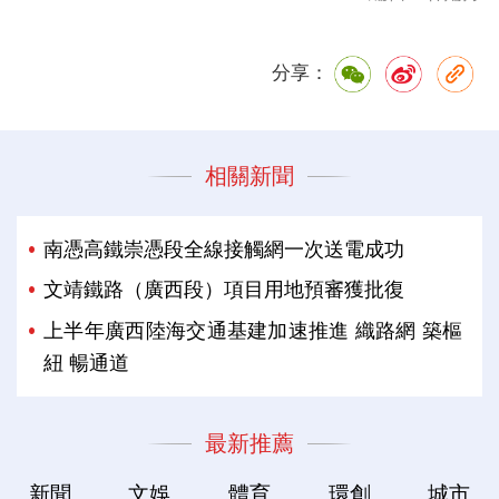
分享：
相關新聞
南憑高鐵崇憑段全線接觸網一次送電成功
文靖鐵路（廣西段）項目用地預審獲批復
上半年廣西陸海交通基建加速推進 織路網 築樞
紐 暢通道
最新推薦
新聞
文娛
體育
環創
城市