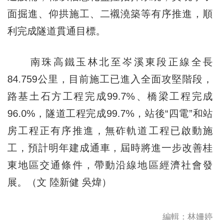
面掘進、仰拱施工、二襯澆築等有序推進，順
利完成隧道貫通目標。
南珠高鐵玉林北至岑溪東段正線全長
84.759公里，目前施工已進入全面攻堅階段，
路基土石方工程完成99.7%、橋梁工程完成
96.0%，隧道工程完成99.7%，站後“四電”和站
房工程正有序推進，無砟軌道工程已啟動施
工，預計明年建成通車，屆時將進一步改善桂
東地區交通條件，帶動沿線地區經濟社會發
展。（文 陸新健 吳煒）
編輯：林姍婷