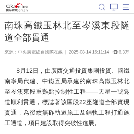
南珠高鐵玉林北至岑溪東段隧
道全部貫通
來源：中央廣電總台國際在線
|
2025-08-14 16:11:14
6.3万
8月12日，由廣西交通投資集團投資、國鐵
南寧局代建、中鐵五局承建的南珠高鐵玉林北
至岑溪東段重難點控制性工程——天星一號隧
道順利貫通，標誌著該區段22座隧道全部實現
貫通，為後續無砟軌道施工及鋪軌工程打通施
工通道，項目建設取得突破性進展。