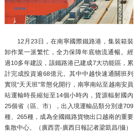
12月23日，在南寧國際鐵路港，集裝箱裝
卸作業一派繁忙，全力保障年底物流通暢。經
過10多年建設，該鐵路港已建成7大功能區，累
計完成投資逾68億元。其中中越快速通關班列
實現“天天班”常態化開行，南寧南站至越南安員
站運輸時長縮短至14個小時內，貨源輻射國內
25個省（區、市），出入境運輸品類分別達709
種、265種，成為全國鐵路貨物出口越南的重要
集散中心。（廣西雲-廣西日報記者梁凱昌/攝）