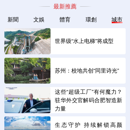
最新推薦
新聞
文娛
體育
環創
城市
世界级“水上电梯”将成型
苏州：校地共创“同里诗光”
这些“超级工厂”有何魔力？
驻华外交官解码合肥智造新
力量
生态守护 持续解锁高颜