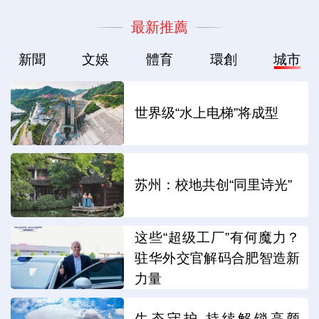
最新推薦
新聞
文娛
體育
環創
城市
世界级“水上电梯”将成型
苏州：校地共创“同里诗光”
这些“超级工厂”有何魔力？
驻华外交官解码合肥智造新
力量
生态守护 持续解锁高颜