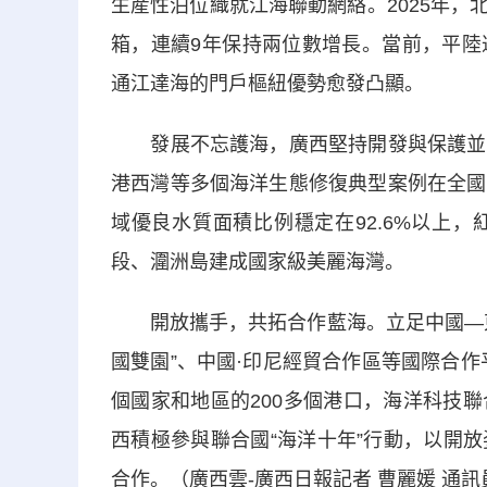
生産性泊位織就江海聯動網絡。2025年，
箱，連續9年保持兩位數增長。當前，平陸
通江達海的門戶樞紐優勢愈發凸顯。
發展不忘護海，廣西堅持開發與保護並重
港西灣等多個海洋生態修復典型案例在全國
域優良水質面積比例穩定在92.6%以上
段、潿洲島建成國家級美麗海灣。
開放攜手，共拓合作藍海。立足中國—東
國雙園”、中國·印尼經貿合作區等國際合作
個國家和地區的200多個港口，海洋科技
西積極參與聯合國“海洋十年”行動，以開
合作。（廣西雲-廣西日報記者 曹麗媛 通訊