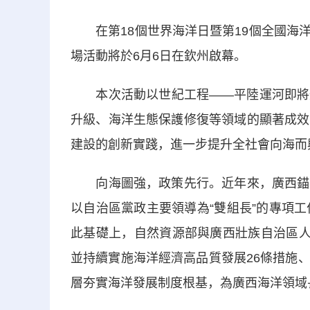
在第18個世界海洋日暨第19個全國海洋
場活動將於6月6日在欽州啟幕。
本次活動以世紀工程——平陸運河即將通
升級、海洋生態保護修復等領域的顯著成效
建設的創新實踐，進一步提升全社會向海而
向海圖強，政策先行。近年來，廣西錨定
以自治區黨政主要領導為“雙組長”的專項
此基礎上，自然資源部與廣西壯族自治區人
並持續實施海洋經濟高品質發展26條措施
層夯實海洋發展制度根基，為廣西海洋領域