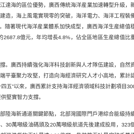
達海的區位優勢，廣西傳統海洋産業加速轉型升級，
建造，海上風電實現零的突破，海洋電力、海洋工程裝
5%。隨著現代海洋産業體系加快成型，廣西海洋生産總值
年的2687.8億元，年均增長4.8%，佔全區地區生産總值比
。廣西持續強化海洋科技創新與人才隊伍建設，自然
端平臺聚力攻堅，打造向海經濟研究人才小高地，累計
十四五”以來，廣西累計支持海洋經濟領域科技計劃項目30
提供堅實智力支撐。
陸海新通道關鍵節點，北部灣國際門戶港綜合能級持
30萬噸級油碼頭及20萬噸級航道先後建成投用，323