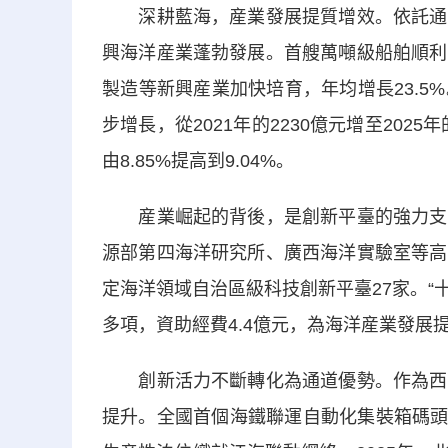
深耕藍海，産業發展提質增效。依託通江
興海洋産業蓬勃發展。首艘萬噸級船舶順利
製造等新興産業加快培育，年均增長23.
步增長，從2021年的2230億元增至2025
由8.85%提高到9.04%。
産業崛起的背後，是創新平臺的強力支撐
源部第四海洋研究所、廣西海洋實驗室等高
定海洋領域自治區級科技創新平臺27家。“
多項，資助經費4.4億元，為海洋産業發展
創新活力不斷轉化為通道優勢。作為西部
提升。全國首個海鐵聯運自動化集裝箱碼頭、