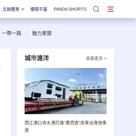
文娛體育
樓蘭平臺
PANDA SHORTS
站內搜索
一帶一路
|
魅力東盟
城市遠洋
查看更多 >
西江港口赤水港打通“廣西造”房車出海快車
道