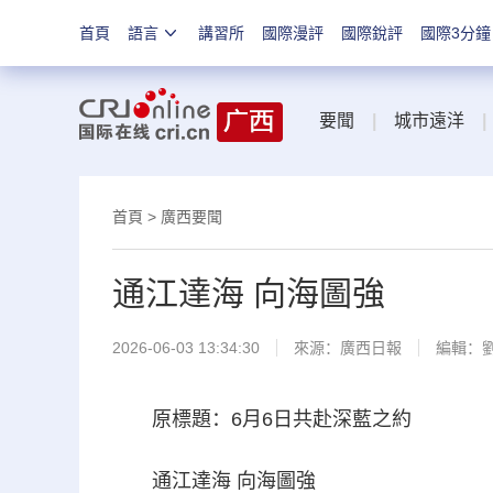
首頁
語言
講習所
國際漫評
國際銳評
國際3分鐘
要聞
|
城市遠洋
|
首頁
>
廣西要聞
通江達海 向海圖強
2026-06-03 13:34:30
來源：
廣西日報
編輯：
原標題：6月6日共赴深藍之約
通江達海 向海圖強