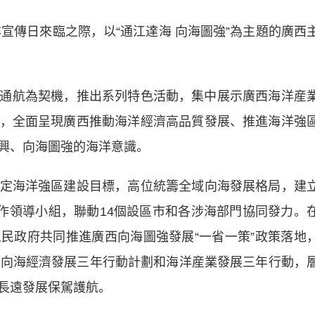
宣傳日來臨之際，以“通江達海 向海圖強”為主題的廣西
航為契機，推出系列特色活動，集中展示廣西海洋産
，全面呈現廣西推動海洋經濟高品質發展、推進海洋強
興、向海圖強的海洋意識。
海洋強區建設目標，高位統籌全域向海發展格局，建
工作領導小組，聯動14個設區市和各涉海部門協同發力。
民政府共同推進廣西向海圖強發展“一省一策”政策落地
、向海經濟發展三年行動計劃和海洋産業發展三年行動，
長遠發展保駕護航。