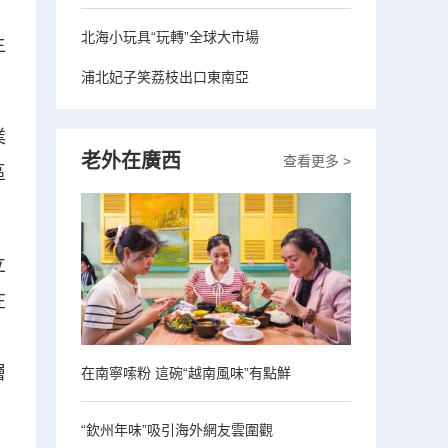
北海小玩具“玩轉”全球大市場
主
浦北妃子笑荔枝出口東南亞
業
老外在廣西
查看更多 >
區
立
在
，
層
在南寧嗦粉 這碗“越南風味”有點鮮
“欽州年味”吸引海外網友雲圍觀