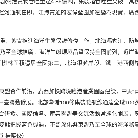
北部灣港貨物吞吐量達4.86億噸，集裝箱吞吐量突破千萬
運河通航在即，江海貫通的宏偉藍圖加速變為現實，廣
，紮實推進海洋生態保護修復工作，北海馮家江、防
乃至全球推廣。海洋生態環境品質保持全國前列，近岸
，紅樹林面積穩居全國第二，北海銀灘岸段、鐵山港西側
盟合作前沿，廣西加快跨境臨港産業園區建設，中馬“
平臺聯動發展。北部灣港100條集裝箱航線通達全球100
聯合研發、國際論壇、産業聯盟等交流活動常態化開展，
放姿態把握藍色機遇，不斷深化與東盟乃至全球的海洋務
員 楊曉佼）