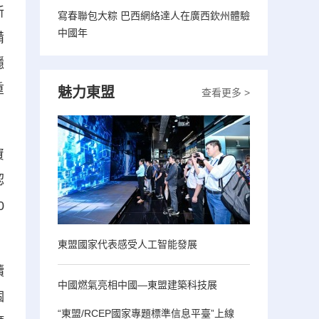
新
寫春聯包大粽 巴西網絡達人在廣西欽州體驗
中國年
備
穩
重
魅力東盟
查看更多 >
資
認
0
東盟國家代表感受人工智能發展
續
中國燃氣亮相中國—東盟建築科技展
個
“東盟/RCEP國家專題標準信息平臺”上線