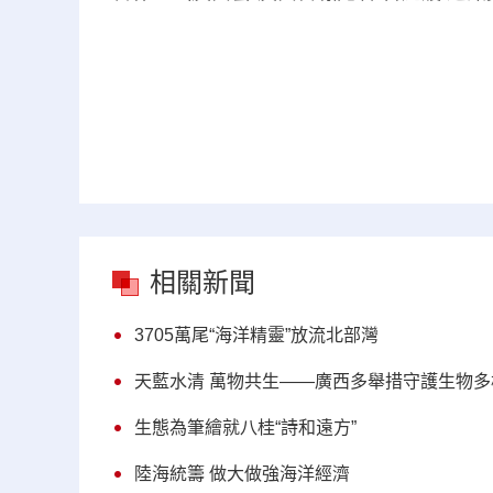
相關新聞
3705萬尾“海洋精靈”放流北部灣
天藍水清 萬物共生——廣西多舉措守護生物多
生態為筆繪就八桂“詩和遠方”
陸海統籌 做大做強海洋經濟