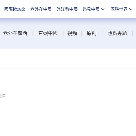
國際微訪談
老外在中國
外媒看中國
遇見中國
深耕世界
老外在廣西
|
直觀中國
|
視頻
|
原創
|
熱點專題
|
劉洋