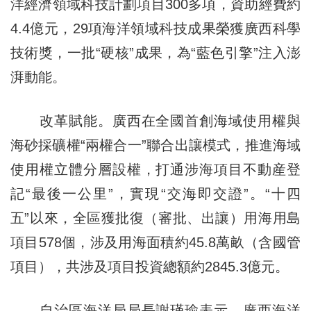
洋經濟領域科技計劃項目300多項，資助經費約
4.4億元，29項海洋領域科技成果榮獲廣西科學
技術獎，一批“硬核”成果，為“藍色引擎”注入澎
湃動能。
改革賦能。廣西在全國首創海域使用權與
海砂採礦權“兩權合一”聯合出讓模式，推進海域
使用權立體分層設權，打通涉海項目不動産登
記“最後一公里”，實現“交海即交證”。“十四
五”以來，全區獲批復（審批、出讓）用海用島
項目578個，涉及用海面積約45.8萬畝（含國管
項目），共涉及項目投資總額約2845.3億元。
自治區海洋局局長謝瑾瑜表示，廣西海洋