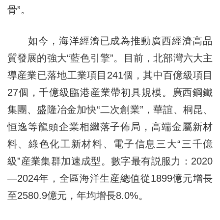
骨”。
如今，海洋經濟已成為推動廣西經濟高品
質發展的強大“藍色引擎”。目前，北部灣六大主
導産業已落地工業項目241個，其中百億級項目
27個，千億級臨港産業帶初具規模。廣西鋼鐵
集團、盛隆冶金加快“二次創業”，華誼、桐昆、
恒逸等龍頭企業相繼落子佈局，高端金屬新材
料、綠色化工新材料、電子信息三大“三千億
級”産業集群加速成型。數字最有説服力：2020
—2024年，全區海洋生産總值從1899億元增長
至2580.9億元，年均增長8.0%。