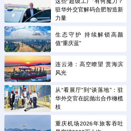
这些“超级工厂”有何魔力？
驻华外交官解码合肥智造新
力量
生态守护 持续解锁高颜
值“重庆蓝”
连云港：高空瞭望 赏海滨
风光
从“看展厅”到“谈落地”：驻
华外交官在皖抛出合作橄榄
枝
重庆机场2026年旅客吞吐