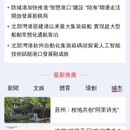
防城港加快推進“智慧港口”建設 “陸海”聯通走活
開放發展新棋局
北部灣港迎建港以來最大集裝箱船 實現超大型
船舶常態化通航靠泊
北部灣港欽州自動化集裝箱碼頭探索人工智能
技術賦能港口發展顯成效
最新推薦
新聞
文娛
體育
環創
城市
苏州：校地共创“同里诗光”