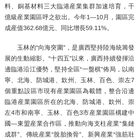
料、銅基材料三大臨港産業集群加速培育，千
億級産業園區呼之欲出。今年1—10月，園區完
成産值362.68億元、同比增長59.11%。
玉林的“向海突圍”，是廣西堅持陸海統籌發
展的生動縮影。“十四五”以來，廣西持續發揮沿
邊臨港沿江優勢，堅持全區“一盤棋”佈局，以南
寧、北海、防城港、欽州、玉林、百色、崇左7
個重點設區市現有産業園區為載體，整合沿邊
臨港産業園區所在的北海、防城港、欽州、崇
左4市和南寧、玉林、百色3市産業園區構建中
國—東盟産業合作區，推動向海支柱産業“集鏈
成群”、傳統産業“脫胎換骨”、新興産業“強筋壯