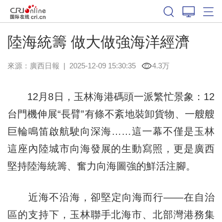
陸海統籌 做大做強海洋經濟
來源：
廣西日報
|
2025-12-09 15:30:35
4.3万
12月8日，玉林海港碼頭一派繁忙景象：12
台門機伸展“長臂”有條不紊地裝卸貨物、一艘艘
巨輪鳴笛啟航駛向深海……這一幕不僅是玉林
這座內陸城市向海發展的生動寫照，更是廣西
堅持陸海統籌、奮力向海圖強的鮮活注腳。
近海不沿海，卻堅定向海而行——在自治
區的支持下，玉林聯手北海市、北部灣港務集