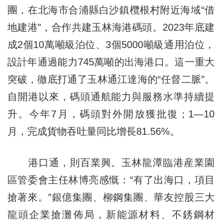
團，在北海市合浦縣白沙鎮欖根村附近海域“借
地建港”，合作共建玉林海港碼頭。2023年底建
成2個10萬噸級泊位、3個5000噸級通用泊位，
設計年通過能力745萬噸的出海港口。這一重大
突破，徹底打通了玉林通江達海的“任督二脈”。
自開港以來，碼頭通航能力與服務水準持續提
升。今年7月，碼頭對外開放獲批復；1—10
月，完成貨物吞吐量同比增長81.56%。
港口通，則百業興。玉林龍潭臨港産業園
區管委會主任林博亮感慨：“有了出海口，項目
搶著來。”銀億集團、柳鋼集團、華友控股三大
龍頭企業搶灘佈局，新能源材料、不銹鋼材