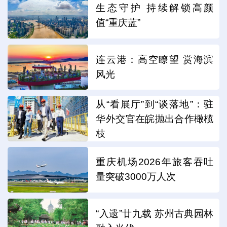
生态守护 持续解锁高颜
值“重庆蓝”
连云港：高空瞭望 赏海滨
风光
从“看展厅”到“谈落地”：驻
华外交官在皖抛出合作橄榄
枝
重庆机场2026年旅客吞吐
量突破3000万人次
“入遗”廿九载 苏州古典园林