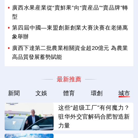
廣西水果産業從“賣鮮果”向“賣産品”“賣品牌”轉
型
第四屆中國—東盟創新創業大賽決賽在老撾萬
象舉辦
廣西下達第二批農業相關資金超20億元 為農業
高品質發展蓄勢賦能
最新推薦
新聞
文娛
體育
環創
城市
这些“超级工厂”有何魔力？
驻华外交官解码合肥智造新
力量