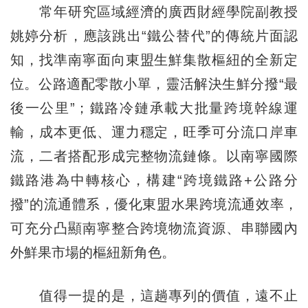
常年研究區域經濟的廣西財經學院副教授
姚婷分析，應該跳出“鐵公替代”的傳統片面認
知，找準南寧面向東盟生鮮集散樞紐的全新定
位。公路適配零散小單，靈活解決生鮮分撥“最
後一公里”；鐵路冷鏈承載大批量跨境幹線運
輸，成本更低、運力穩定，旺季可分流口岸車
流，二者搭配形成完整物流鏈條。以南寧國際
鐵路港為中轉核心，構建“跨境鐵路+公路分
撥”的流通體系，優化東盟水果跨境流通效率，
可充分凸顯南寧整合跨境物流資源、串聯國內
外鮮果市場的樞紐新角色。
值得一提的是，這趟專列的價值，遠不止