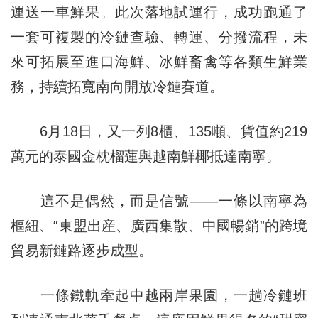
運送一車鮮果。此次落地試運行，成功跑通了
一套可複製的冷鏈查驗、轉運、分撥流程，未
來可拓展至進口海鮮、冰鮮畜禽等各類生鮮業
務，持續拓寬南向開放冷鏈賽道。
6月18日，又一列8櫃、135噸、貨值約219
萬元的泰國金枕榴蓮與越南鮮椰抵達南寧。
這不是偶然，而是信號——一條以南寧為
樞紐、“東盟出産、廣西集散、中國暢銷”的跨境
貿易新鏈路逐步成型。
一條鐵軌牽起中越兩岸果園，一趟冷鏈班