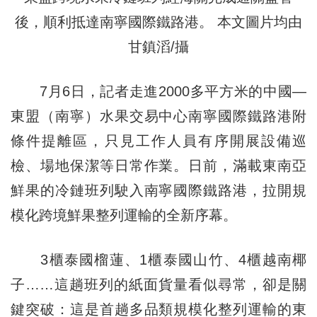
後，順利抵達南寧國際鐵路港。 本文圖片均由
甘鎮滔/攝
7月6日，記者走進2000多平方米的中國—
東盟（南寧）水果交易中心南寧國際鐵路港附
條件提離區，只見工作人員有序開展設備巡
檢、場地保潔等日常作業。日前，滿載東南亞
鮮果的冷鏈班列駛入南寧國際鐵路港，拉開規
模化跨境鮮果整列運輸的全新序幕。
3櫃泰國榴蓮、1櫃泰國山竹、4櫃越南椰
子……這趟班列的紙面貨量看似尋常，卻是關
鍵突破：這是首趟多品類規模化整列運輸的東