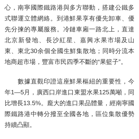
心，南寧國際鐵路港與多方聯動，搭建公鐵多
式聯運立體網絡。到港鮮果享有優先卸車、優
先分揀的專屬服務。冷鏈車廂一路北上，直達
北京新發地、長沙紅星、嘉興水果市場及山
東、東北30余個全國生鮮集散地；同時分流本
地商超市場，豐富市民四季不斷的“果籃子”。
數據直觀印證這座鮮果樞紐的重要性，今
年1—5月，廣西口岸進口東盟水果125萬噸，同
比增長13.5%。龐大的進口果品體量，經南寧國
際鐵路港中轉分撥至全國各地，區位集散優勢
持續凸顯。