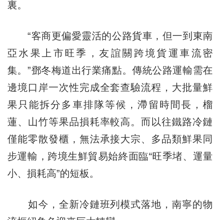
裏。
“客商更偏愛靈活的公路貨車，但一到東南
亞水果上市旺季，友誼關跨境貨運車流密
集。”鄧冬梅道出行業痛點。傳統公路運輸需在
邊境口岸一次性完成全套查驗流程，大批量鮮
果只能拆分多車排隊等候，滯留時間長，榴
蓮、山竹等果品損耗率較高。而以往鐵路冷鏈
僅能零散發櫃，無法承接大宗、多品類鮮果同
步運輸，跨境生鮮貿易始終面臨“旺季堵、運量
小、損耗高”的短板。
如今，全新冷鏈班列模式落地，南寧的物