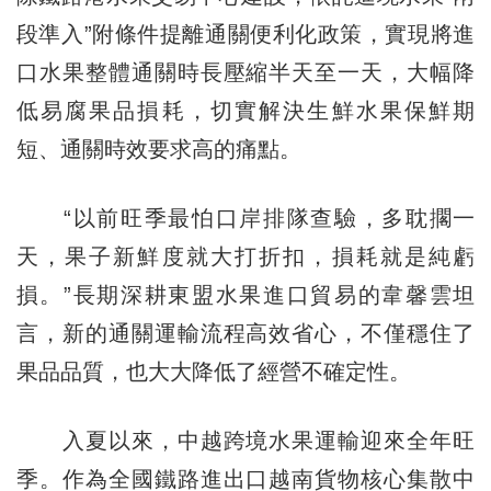
段準入”附條件提離通關便利化政策，實現將進
口水果整體通關時長壓縮半天至一天，大幅降
低易腐果品損耗，切實解決生鮮水果保鮮期
短、通關時效要求高的痛點。
“以前旺季最怕口岸排隊查驗，多耽擱一
天，果子新鮮度就大打折扣，損耗就是純虧
損。”長期深耕東盟水果進口貿易的韋馨雲坦
言，新的通關運輸流程高效省心，不僅穩住了
果品品質，也大大降低了經營不確定性。
入夏以來，中越跨境水果運輸迎來全年旺
季。作為全國鐵路進出口越南貨物核心集散中