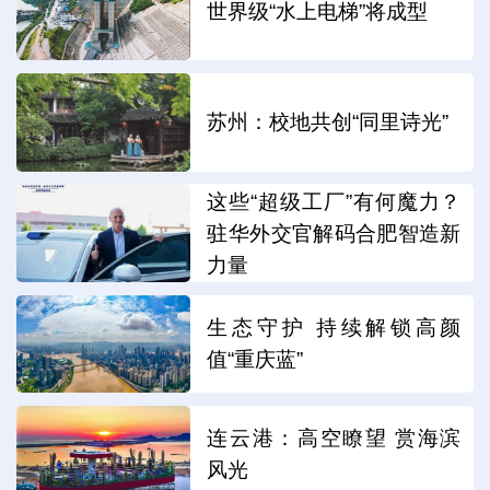
世界级“水上电梯”将成型
苏州：校地共创“同里诗光”
这些“超级工厂”有何魔力？
驻华外交官解码合肥智造新
力量
生态守护 持续解锁高颜
值“重庆蓝”
连云港：高空瞭望 赏海滨
风光