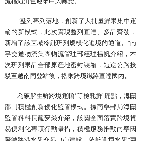
流樞紐角色迎來巨大轉變。
“整列專列落地，創新了大批量鮮果集中運
輸的新模式，此次實現整列直達、多品齊發，
新增了該區域冷鏈班列規模化進境的通道。”南
寧交通物流集團物流管理部經理楊帆介紹，本
次班列果品全部原産地密封裝箱，短途公路接
駁至越南同登站後，搭乘跨境鐵路直達國內。
為破解生鮮跨境運輸“等檢耗鮮”痛點，海關
部門積極創新優化監管模式。據南寧郵局海關
監管科科長龍夢焱介紹，該關全面落實跨境貿
易便利化專項行動舉措，積極服務推動南寧國
際鐵路港水果交易中心建設，依託進境水果“兩