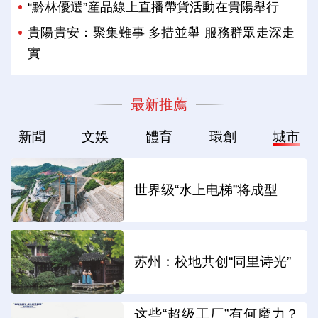
“黔林優選”産品線上直播帶貨活動在貴陽舉行
貴陽貴安：聚集難事 多措並舉 服務群眾走深走
實
最新推薦
新聞
文娛
體育
環創
城市
世界级“水上电梯”将成型
苏州：校地共创“同里诗光”
这些“超级工厂”有何魔力？