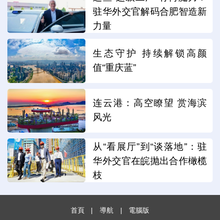
驻华外交官解码合肥智造新
力量
生态守护 持续解锁高颜
值“重庆蓝”
连云港：高空瞭望 赏海滨
风光
从“看展厅”到“谈落地”：驻
华外交官在皖抛出合作橄榄
枝
首頁
|
導航
|
電腦版