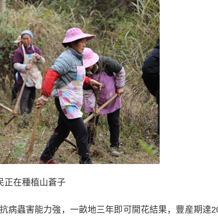
民正在種植山蒼子
病蟲害能力強，一畝地三年即可開花結果，豐産期達2