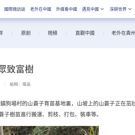
國際微訪談
老外在中國
外媒看中國
遇見中國
深耕世界
洋
|
原創
|
視頻
|
直觀中國
|
老外在貴
眾致富樹
線
編輯：羅淼
鎮狗場村的山蒼子育苗基地裏，山坡上的山蒼子正在茁
蒼子樹苗進行搬運、剪枝、打包、裝車等。