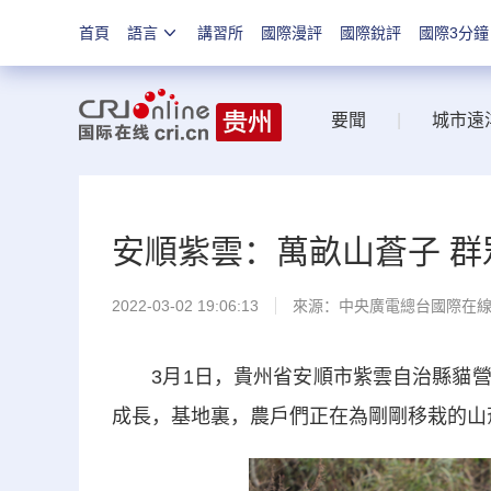
首頁
語言
講習所
國際漫評
國際銳評
國際3分鐘
要聞
|
城市遠
安順紫雲：萬畝山蒼子 群
2022-03-02 19:06:13
來源：中央廣電總台國際在
3月1日，貴州省安順市紫雲自治縣貓營
成長，基地裏，農戶們正在為剛剛移栽的山