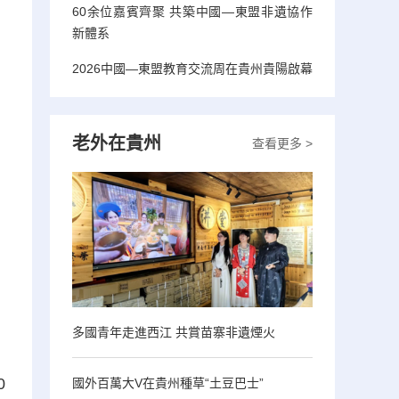
60余位嘉賓齊聚 共築中國—東盟非遺協作
新體系
2026中國—東盟教育交流周在貴州貴陽啟幕
老外在貴州
查看更多 >
多國青年走進西江 共賞苗寨非遺煙火
0
國外百萬大V在貴州種草“土豆巴士”