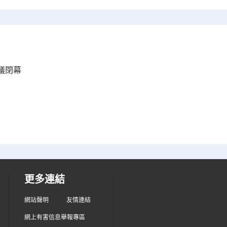
議閉幕
更多連結
網站聲明
友情連結
網上有害信息舉報專區