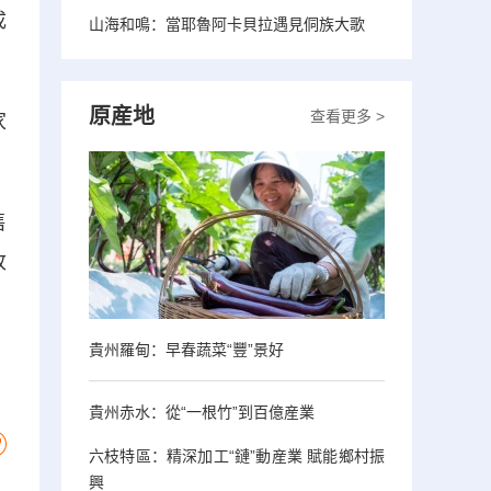
成
山海和鳴：當耶魯阿卡貝拉遇見侗族大歌
原産地
查看更多 >
家
售
收
貴州羅甸：早春蔬菜“豐”景好
貴州赤水：從“一根竹”到百億産業
六枝特區：精深加工“鏈”動産業 賦能鄉村振
興