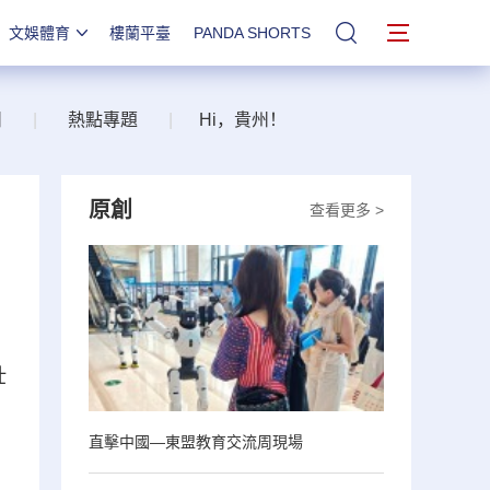
文娛體育
樓蘭平臺
PANDA SHORTS
站內搜索
州
|
熱點專題
|
Hi，貴州！
原創
查看更多 >
壯
直擊中國—東盟教育交流周現場