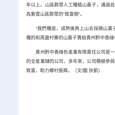
年以上。山區群眾人工種植山蒼子，通過自
為紫雲山區群眾的“致富樹”。
“我們種苗，成熟後再上山去採摘山蒼子
種的和周邊村寨的山蒼子賣給貴州黔中香綠
貴州黔中香綠色産業有限責任公司是一家
的全産業鏈的公司，多年來，公司積極參與
致富，助力鄉村振興。（文/圖 狄凱）