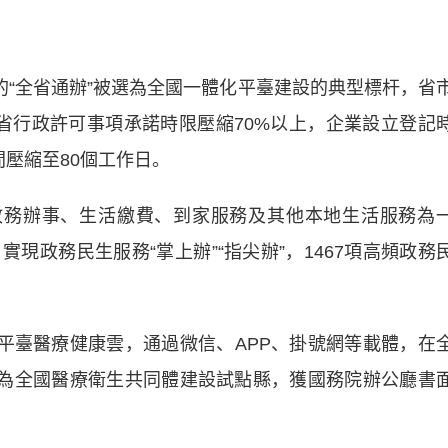
“全省通辦”被選為全國一體化平臺建設的典型標杆，省
全省行政許可事項承諾時限壓縮70%以上，企業設立登記
壓縮至80個工作日。
政務辦事、生活繳費、到家服務及其他本地生活服務為
現政務民生服務“掌上辦”“指尖辦”，1467項高頻政務
臺醫療健康雲，通過微信、APP、掛號網等載體，在
列為全國醫療衛生共同體建設試點縣，獲國務院辦公廳書