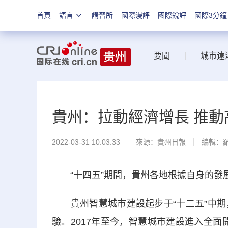
首頁
語言
講習所
國際漫評
國際銳評
國際3分鐘
要聞
|
城市遠
貴州：拉動經濟增長 推動
2022-03-31 10:03:33
來源：
貴州日報
編輯：
“十四五”期間，貴州各地根據自身的發
貴州智慧城市建設起步于“十二五”中期
驗。2017年至今，智慧城市建設進入全