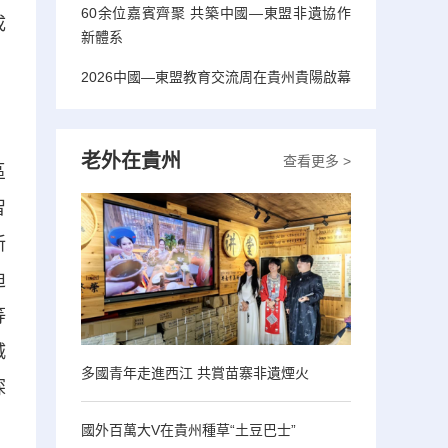
60余位嘉賓齊聚 共築中國—東盟非遺協作
成
新體系
2026中國—東盟教育交流周在貴州貴陽啟幕
老外在貴州
查看更多 >
區
智
新
迪
等
城
多國青年走進西江 共賞苗寨非遺煙火
探
國外百萬大V在貴州種草“土豆巴士”