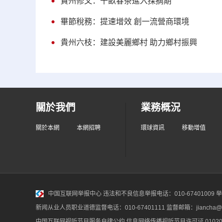
貴州修文：千畝春茶進入採摘期
畢節稅務：提速增效 創一流營商環境
貴州六枝：建設美麗鄉村 助力鄉村振興
關於我們
業務概況
關於本網
本網招聘
環球資訊
移動增值
中国互联网举报中心
违法和不良信息举报电话：010-67401009 举报邮
新闻从业人员职业道德监督电话：010-67401111 监督邮箱：jiancha@c
中国互联网视听节目服务自律公约
信息网络传播视听节目许可证 010200