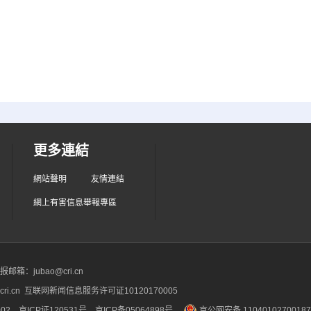
更多連結
網站聲明
友情連結
網上有害信息舉報專區
箱：jubao@cri.cn
ri.cn 互联网新闻信息服务许可证10120170005
2 京ICP证120531号
京ICP备05064898号
京公网安备 1104010270018