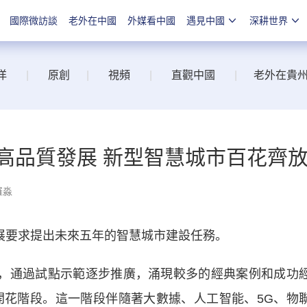
國際微訪談
老外在中國
外媒看中國
遇見中國
深耕世界
洋
|
原創
|
視頻
|
直觀中國
|
老外在貴
高品質發展 新型智慧城市百花齊
羅淼
展要求提出未來五年的智慧城市建設任務。
，通過試點示範逐步推廣，涌現較多的經典案例和成功
面開花階段。這一階段伴隨著大數據、人工智能、5G、物