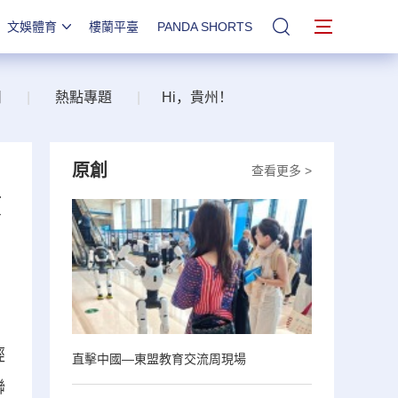
文娛體育
樓蘭平臺
PANDA SHORTS
站內搜索
州
|
熱點專題
|
Hi，貴州！
原創
查看更多 >
放
經
直擊中國—東盟教育交流周現場
聯