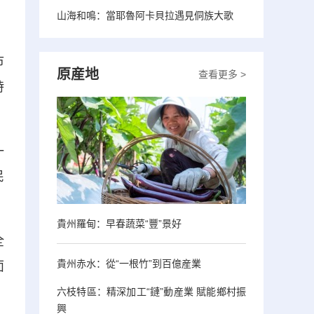
山海和鳴：當耶魯阿卡貝拉遇見侗族大歌
市
原産地
查看更多 >
時
一
民
貴州羅甸：早春蔬菜“豐”景好
全
貴州赤水：從“一根竹”到百億産業
面
六枝特區：精深加工“鏈”動産業 賦能鄉村振
興