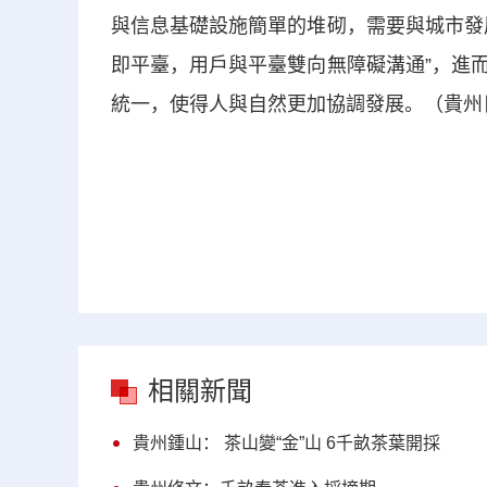
與信息基礎設施簡單的堆砌，需要與城市發
即平臺，用戶與平臺雙向無障礙溝通”，進
統一，使得人與自然更加協調發展。（貴州日
相關新聞
貴州鍾山： 茶山變“金”山 6千畝茶葉開採