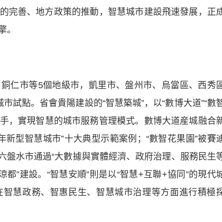
的完善、地方政策的推動，智慧城市建設飛速發展，正
擎。
仁市等5個地級市，凱里市、盤州市、烏當區、西秀
市試點。省會貴陽建設的“智慧築城”，以“數博大道”“數
為抓手，實現智慧的城市服務管理模式。數博大道産城融合
9年新型智慧城市”十大典型示範案例；“數智花果園”被賽
”。六盤水市通過“大數據與實體經濟、政府治理、服務民生
都”建設。“智慧安順”則是以“智慧+互聯+協同”的現代
在智慧政務、智惠民生、智慧城市治理等方面進行積極