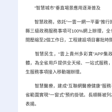
“智慧城市”垂直場景應用逐漸普及
智慧政務，依託“一雲一網一平臺”推行的
縣三級政務服務事項可100%網上辦理，
間壓縮至2個工作日，工程建設項目審批時間
智慧民生，“雲上貴州多彩寶”APP集
體，為全省用戶提供全天候、一站式服務，實
生服務事項接入移動端辦理。
智慧醫療，建成“互聯網醫療健康”服務平
省範圍實現“一窗式”預約掛號。長順縣被
表揚。