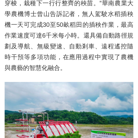
穿梭，栽種下一行行整齊的秧苗。”華南農業大
學農機博士曾山告訴記者，無人駕駛水稻插秧
機一天可完成30至50畝稻田的插秧作業，最高
作業速度可達6千米每小時。還具備自動路徑規
劃及導航、無級變速、自動剎車、遠程遙控隨
時干預等多項功能，在應用過程中實現了農機
與農藝的智慧化融合。