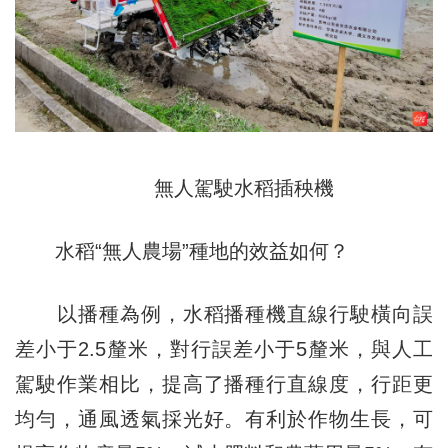
無人駕駛水稻插秧機
水稻“無人農場”種地的效益如何？
以播種為例，水稻播種機直線行駛橫向誤
差小于2.5釐米，對行誤差小于5釐米，與人工
駕駛作業相比，提高了播種行直線度，行距更
均勻，通風透氣採光好。有利於作物生長，可