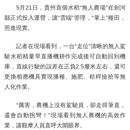
5月21日，貴州首個水稻“無人農場”在劍河
縣正式投入運營，讓“雲端”管理，“掌上”種田，
照進現實。
記者在現場看到，一台“走位”清晰的無人駕
駛水稻精量旱直播機耕作完成後可自動回到機
庫，直線行駛的誤差在正負2.5釐米左右，還可
更換相應機具實現播種、施肥、秸稈撿拾等無
人化作業。
“厲害，農機上沒有駕駛員，卻走得筆直，
還會自動拐彎！”現場看到無人農機的高效作
業，讓觀摩人員直呼大開眼界。