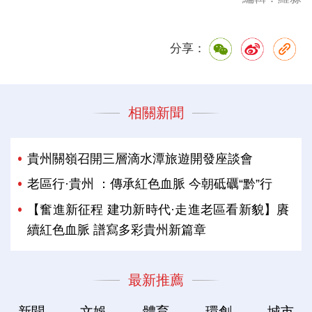
分享：
相關新聞
貴州關嶺召開三層滴水潭旅遊開發座談會
老區行·貴州 ：傳承紅色血脈 今朝砥礪“黔”行
【奮進新征程 建功新時代·走進老區看新貌】賡
續紅色血脈 譜寫多彩貴州新篇章
最新推薦
新聞
文娛
體育
環創
城市