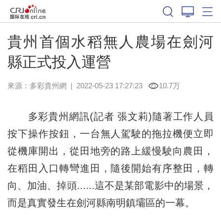
貴州首個水稻無人農場在劍河
縣正式投入運營
來源：
多彩貴州網
|
2022-05-23 17:27:23
10.7万
多彩貴州網訊(記者 張文莉)隨著工作人員
按下操作按鈕，一台無人駕駛的拖拉機便立即
從機庫開出，從田地旁的路上緩慢駛向農田，
在稻田入口轉彎進田，隨後開始有序整田，轉
向、加油、掉頭......這不是某部電影中的場景，
而是真實發生在劍河縣南明鎮壩區的一幕。