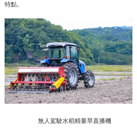
特點。
無人駕駛水稻精量旱直播機