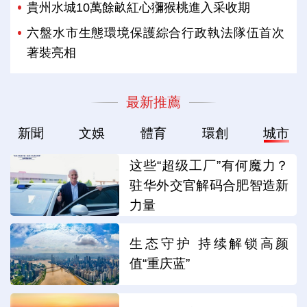
貴州水城10萬餘畝紅心獼猴桃進入采收期
六盤水市生態環境保護綜合行政執法隊伍首次
著裝亮相
最新推薦
新聞
文娛
體育
環創
城市
这些“超级工厂”有何魔力？
驻华外交官解码合肥智造新
力量
生态守护 持续解锁高颜
值“重庆蓝”