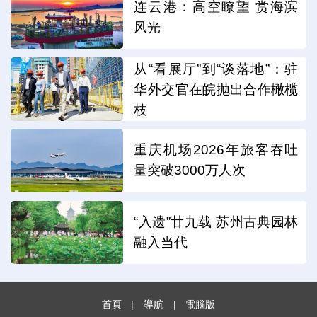
连云港：高空瞭望 赏海滨
风光
从“看展厅”到“谈落地”：驻
华外交官在皖抛出合作橄榄
枝
重庆机场2026年旅客吞吐
量突破3000万人次
“入遗”廿九载 苏州古典园林
融入当代
首頁
|
導航
|
電腦版