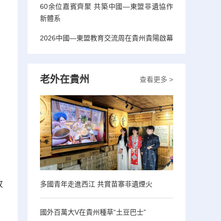
60余位嘉賓齊聚 共築中國—東盟非遺協作
新體系
2026中國—東盟教育交流周在貴州貴陽啟幕
老外在貴州
查看更多 >
收
多國青年走進西江 共賞苗寨非遺煙火
國外百萬大V在貴州種草“土豆巴士”