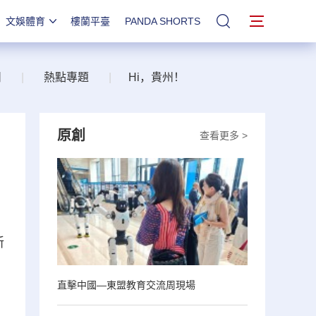
文娛體育
樓蘭平臺
PANDA SHORTS
站內搜索
州
|
熱點專題
|
Hi，貴州！
原創
查看更多 >
新
直擊中國—東盟教育交流周現場