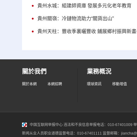
貴州水城：組建師資庫 發展多元化老年教育
貴州關嶺：冷鏈物流助力“關貨出山”
貴州天柱：豐收季裏曬豐收 鋪展鄉村振興新畫
關於我們
業務概況
關於本網
本網招聘
環球資訊
移動增值
中国互联网举报中心
违法和不良信息举报电话：010-67401009 举报邮
新闻从业人员职业道德监督电话：010-67401111 监督邮箱：jiancha@c