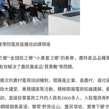
業學院電商直播培訓課現場
鄉”“金錢桔之鄉”“小黃姜之鄉”的美譽，農特産品品種
有效解決了農民農産品“買賣難”等問題。
次的農村電商培訓機制，開展進企業、進農村、進社
助大講堂、專題講座等活動，積極開展電商知識講解。
培訓，直接從事電商工作的人員有2800多人，入駐電商骨
的網絡銷售渠道，實現“黔貨出山、農民增收、實惠下鄉”