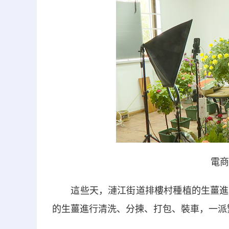
電商
這些天，漣江街道排樓村種植的生薑進入
的生薑進行清洗、分揀、打包、裝車，一派