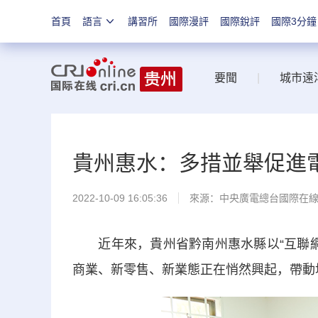
首頁
語言
講習所
國際漫評
國際銳評
國際3分鐘
要聞
|
城市遠
貴州惠水：多措並舉促進
2022-10-09 16:05:36
來源：中央廣電總台國際在
近年來，貴州省黔南州惠水縣以“互聯網+工
商業、新零售、新業態正在悄然興起，帶動