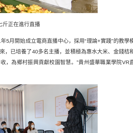
七斤正在進行直播
年5月開始成立電商直播中心，採用“理論+實踐”的教學
以來，已培養了40多名主播，並積極為惠水大米、金錢桔
收，為鄉村振興貢獻校園智慧。”貴州盛華職業學院VR