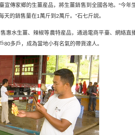
宣傳家鄉的生薑産品，將生薑銷售到全國各地。“今年
天的銷售量在1萬斤到2萬斤。”石七斤説。
售惠水生薑、辣椒等農特産品，通過電商平臺、網絡直
戶80多戶，成為當地小有名氣的帶貨達人。