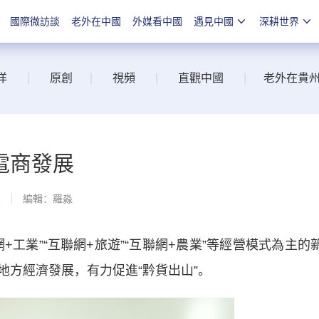
國際微訪談
老外在中國
外媒看中國
遇見中國
深耕世界
洋
|
原創
|
視頻
|
直觀中國
|
老外在貴
電商發展
線
編輯：羅淼
業”“互聯網+旅遊”“互聯網+農業”等經營模式為主的
地方經濟發展，有力促進“黔貨出山”。