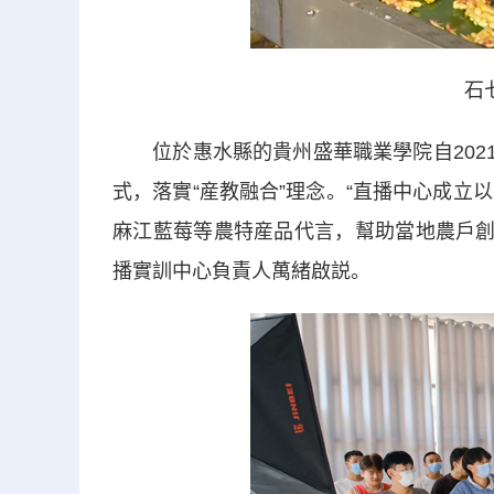
石
位於惠水縣的貴州盛華職業學院自2021
式，落實“産教融合”理念。“直播中心成立
麻江藍莓等農特産品代言，幫助當地農戶創
播實訓中心負責人萬緒啟説。