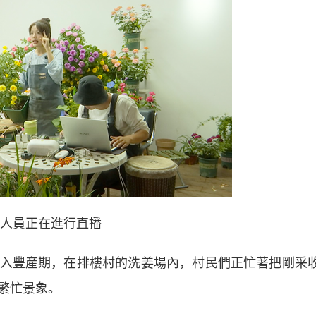
人員正在進行直播
豐産期，在排樓村的洗姜場內，村民們正忙著把剛采
繁忙景象。