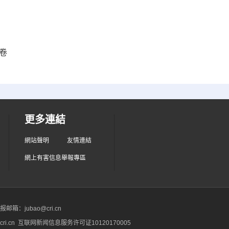
卷
更多連結
網站聲明
友情連結
網上有害信息舉報專區
箱：jubao@cri.cn
ri.cn 互联网新闻信息服务许可证10120170005