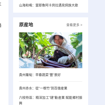
生
山海和鳴：當耶魯阿卡貝拉遇見侗族大歌
原産地
查看更多 >
播
貴州羅甸：早春蔬菜“豐”景好
貴州赤水：從“一根竹”到百億産業
六枝特區：精深加工“鏈”動産業 賦能鄉村振
興