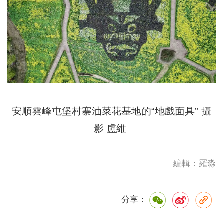
安順雲峰屯堡村寨油菜花基地的“地戲面具” 攝
影 盧維
編輯：羅淼
分享：