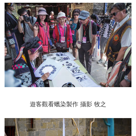
遊客觀看蠟染製作 攝影 牧之