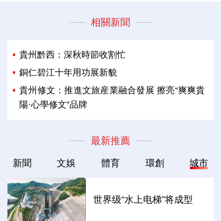
相關新聞
貴州黔西：深秋時節收割忙
銅仁碧江十年用功展新貌
貴州修文：推進文旅産業融合發展 擦亮“爽爽貴
陽·心學修文”品牌
最新推薦
新聞
文娛
體育
環創
城市
世界级“水上电梯”将成型