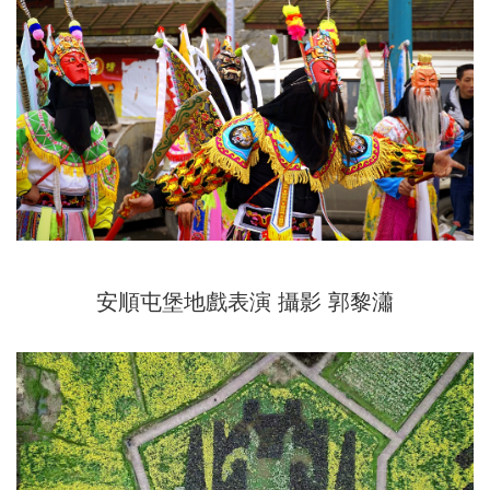
安順屯堡地戲表演 攝影 郭黎瀟