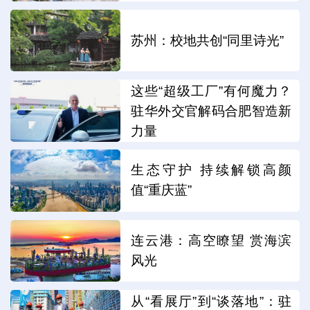
苏州：校地共创“同里诗光”
这些“超级工厂”有何魔力？
驻华外交官解码合肥智造新
力量
生态守护 持续解锁高颜
值“重庆蓝”
连云港：高空瞭望 赏海滨
风光
从“看展厅”到“谈落地”：驻