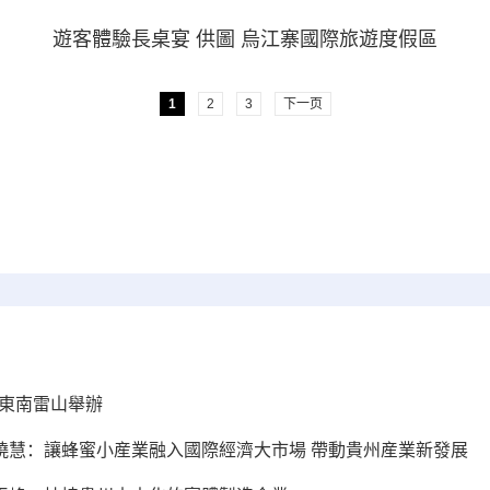
遊客體驗長桌宴 供圖
烏江寨國際旅遊度假區
1
2
3
下一页
黔東南雷山舉辦
張曉慧：讓蜂蜜小産業融入國際經濟大市場 帶動貴州産業新發展