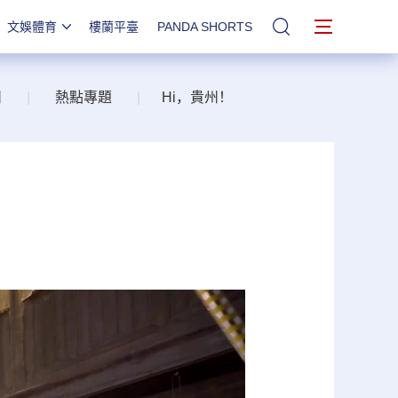
文娛體育
樓蘭平臺
PANDA SHORTS
站內搜索
州
|
熱點專題
|
Hi，貴州！