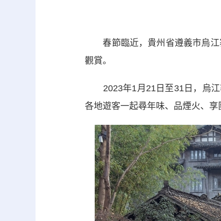
春節臨近，貴州省遵義市烏江寨
觀賞。
2023年1月21日至31日，烏
各地遊客一起尋年味、品煙火、享