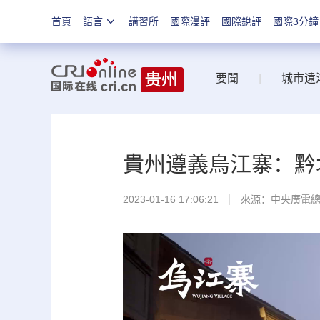
首頁
語言
講習所
國際漫評
國際銳評
國際3分鐘
要聞
|
城市遠
貴州遵義烏江寨：黔
2023-01-16 17:06:21
來源：中央廣電