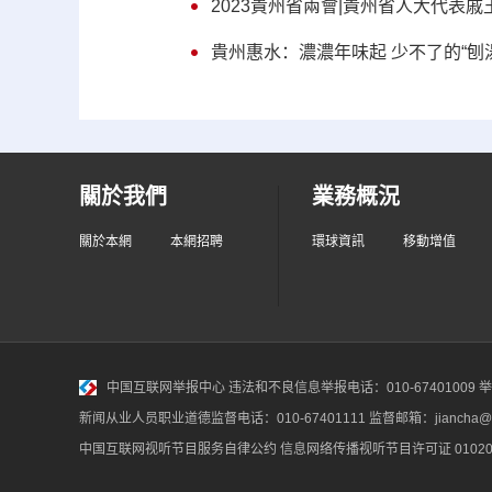
2023貴州省兩會|貴州省人大代表
貴州惠水：濃濃年味起 少不了的“刨
關於我們
業務概況
關於本網
本網招聘
環球資訊
移動增值
中国互联网举报中心
违法和不良信息举报电话：010-67401009 举报邮
新闻从业人员职业道德监督电话：010-67401111 监督邮箱：jiancha@c
中国互联网视听节目服务自律公约
信息网络传播视听节目许可证 010200