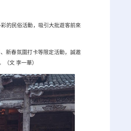
彩的民俗活動，吸引大批遊客前來
巡遊、新春氛圍打卡等限定活動，誠邀
。（文 李一華）