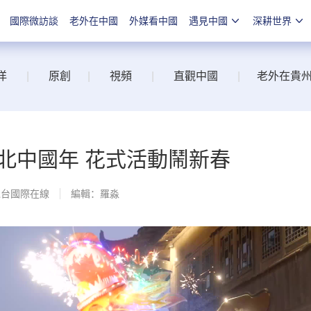
國際微訪談
老外在中國
外媒看中國
遇見中國
深耕世界
洋
|
原創
|
視頻
|
直觀中國
|
老外在貴
北中國年 花式活動鬧新春
總台國際在線
編輯：羅淼