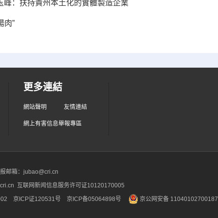
戚玉峰：扶持貴州本土化的實體製造企業
湯肉”
更多連結
網站聲明
友情連結
網上有害信息舉報專區
箱：jubao@cri.cn
ri.cn 互联网新闻信息服务许可证10120170005
2 京ICP证120531号
京ICP备05064898号
京公网安备 1104010270018