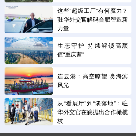
这些“超级工厂”有何魔力？
驻华外交官解码合肥智造新
力量
生态守护 持续解锁高颜
值“重庆蓝”
连云港：高空瞭望 赏海滨
风光
从“看展厅”到“谈落地”：驻
华外交官在皖抛出合作橄榄
枝