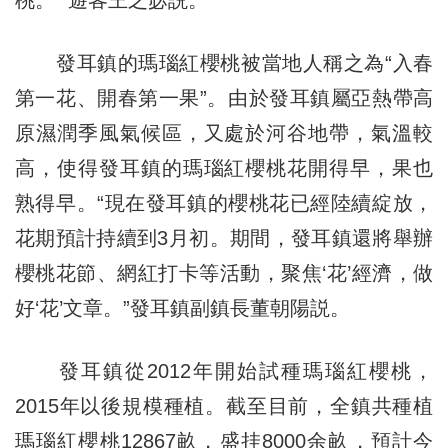
桃。” 遊客王之宓説。
發耳鎮的瑪瑙紅櫻桃被當地人稱之為“入春
第一花、開春第一果”。由於發耳鎮屬亞熱帶高
原濕潤季風氣候區，又處於河谷地帶，氣溫較
高，使得發耳鎮的瑪瑙紅櫻桃花開得早，果也
熟得早。“現在發耳鎮的櫻桃花已經陸續綻放，
花期預計持續到3月初。期間，發耳鎮還將舉辦
櫻桃花節、網紅打卡等活動，聚焦‘花’經濟，做
好‘花’文章。”發耳鎮副鎮長董朝陽説。
發耳鎮從2012年開始試種瑪瑙紅櫻桃，
2015年以後規模種植。截至目前，全鎮共種植
瑪瑙紅櫻桃12867畝，盛挂8000余畝，預計今