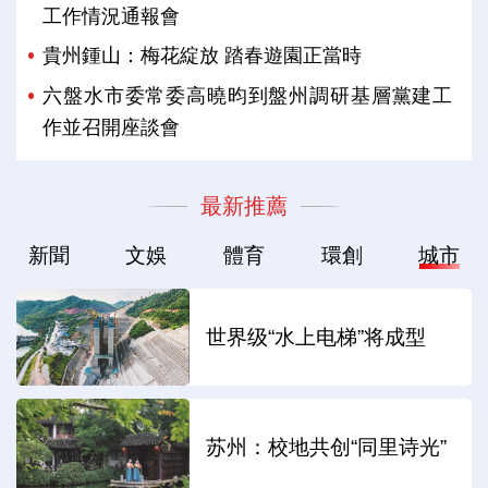
工作情況通報會
貴州鍾山：梅花綻放 踏春遊園正當時
六盤水市委常委高曉昀到盤州調研基層黨建工
作並召開座談會
最新推薦
新聞
文娛
體育
環創
城市
世界级“水上电梯”将成型
苏州：校地共创“同里诗光”