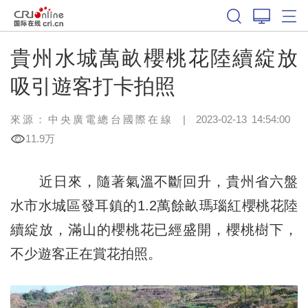
貴州水城萬畝櫻桃花陸續綻放
吸引遊客打卡拍照
來源：中央廣電總台國際在線
|
2023-02-13 14:54:00
11.9万
近日來，隨著氣溫不斷回升，貴州省六盤
水市水城區發耳鎮的1.2萬餘畝瑪瑙紅櫻桃花陸
續綻放，滿山的櫻桃花已經盛開，櫻桃樹下，
不少遊客正在賞花拍照。