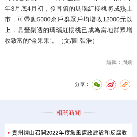
年3月底4月初，發耳鎮的瑪瑙紅櫻桃將成熟上
市，可帶動5000余戶群眾戶均增收12000元以
上，晶瑩剔透的瑪瑙紅櫻桃已成為當地群眾增
收致富的“金果果”。（文/圖 張浩）
編輯：周嫻
分享：
相關新聞
貴州鍾山召開2022年度黨風廉政建設和反腐敗