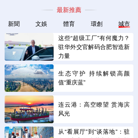
最新推薦
新聞
文娛
體育
環創
城市
这些“超级工厂”有何魔力？
驻华外交官解码合肥智造新
力量
生态守护 持续解锁高颜
值“重庆蓝”
连云港：高空瞭望 赏海滨
风光
从“看展厅”到“谈落地”：驻