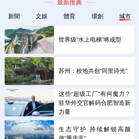
最新推薦
新聞
文娛
體育
環創
城市
世界级“水上电梯”将成型
苏州：校地共创“同里诗光”
这些“超级工厂”有何魔力？
驻华外交官解码合肥智造新
力量
生态守护 持续解锁高颜
值“重庆蓝”