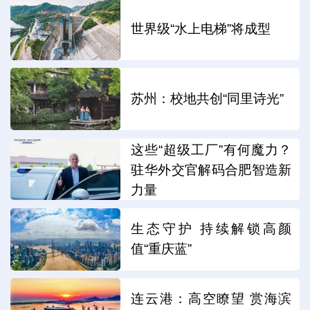
世界级“水上电梯”将成型
苏州：校地共创“同里诗光”
这些“超级工厂”有何魔力？
驻华外交官解码合肥智造新
力量
生态守护 持续解锁高颜
值“重庆蓝”
连云港：高空瞭望 赏海滨