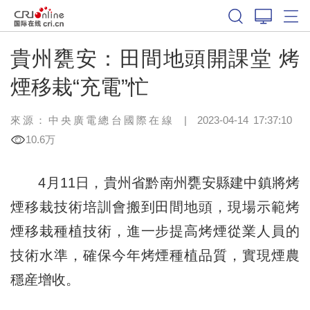
貴州甕安：田間地頭開課堂 烤
煙移栽“充電”忙
來源：中央廣電總台國際在線
|
2023-04-14 17:37:10
10.6万
4月11日，貴州省黔南州甕安縣建中鎮將烤
煙移栽技術培訓會搬到田間地頭，現場示範烤
煙移栽種植技術，進一步提高烤煙從業人員的
技術水準，確保今年烤煙種植品質，實現煙農
穩産增收。