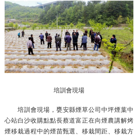
培訓會現場
培訓會現場，甕安縣煙草公司中坪煙葉中
心站白沙收購點點長蔡道富正在向煙農講解烤
煙移栽過程中的煙苗甄選、移栽間距、移栽方