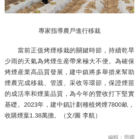
專家指導農戶進行移栽
當前正值烤煙移栽的關鍵時節，持續乾旱
少雨的天氣為烤煙生産帶來極大不便。為確保
烤煙産業高品質發展，建中鎮將多舉措來幫助
煙農完成移栽、管護、采收等環節，保證煙苗
的成活率和煙葉品質，為今年的豐收打下堅實
基礎。2023年，建中鎮計劃種植烤煙7800畝，
收購煙葉1.38萬擔。（文/圖 李航）
編輯：周嫻