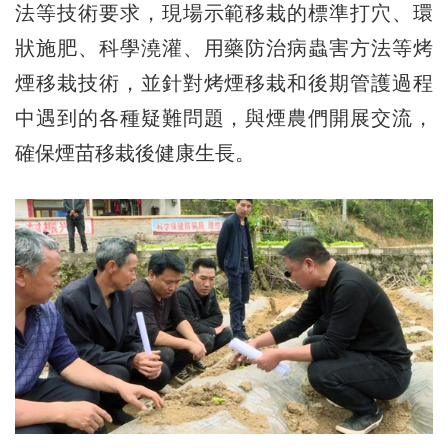
法等技術要求，現場示範移栽的標準打穴、環
狀施肥、科學澆灌、用藥防治病蟲害方法等烤
煙移栽技術，並針對烤煙移栽和後期管護過程
中遇到的各種疑難問題，與煙農們開展交流，
確保煙苗移栽後健康生長。