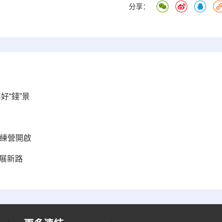
分享：
好“錢”景
訓練營開啟
展新路