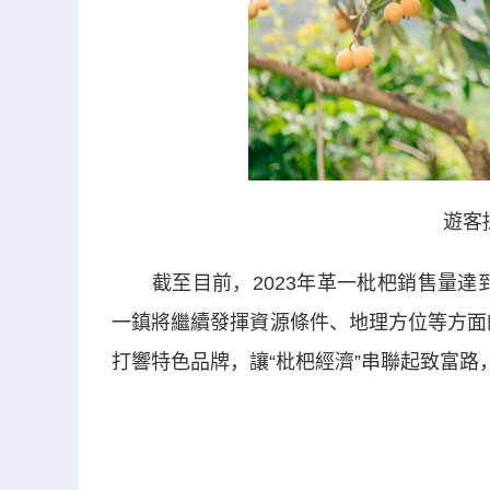
遊客
截至目前，2023年革一枇杷銷售量達到
一鎮將繼續發揮資源條件、地理方位等方面
打響特色品牌，讓“枇杷經濟”串聯起致富路