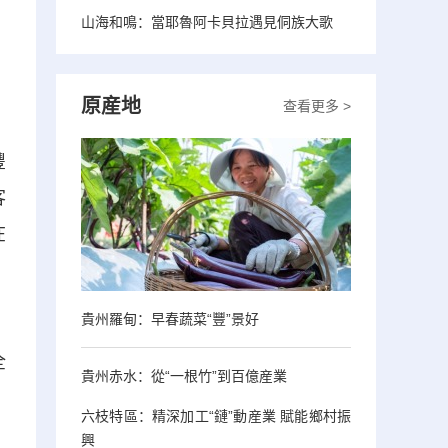
山海和鳴：當耶魯阿卡貝拉遇見侗族大歌
原産地
查看更多 >
豐
客
在
貴州羅甸：早春蔬菜“豐”景好
。
全
貴州赤水：從“一根竹”到百億産業
六枝特區：精深加工“鏈”動産業 賦能鄉村振
興