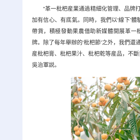
“革一枇杷産業通過精細化管理、品牌打
加有信心、有底氣。同時，我們以‘線下’體
帶貨，積極發動果農借助新媒體開展革一
牌。除了每年舉辦的‘枇杷節’之外，我們
産枇杷膏、枇杷果汁、枇杷乾等産品，不斷
吳治軍説。