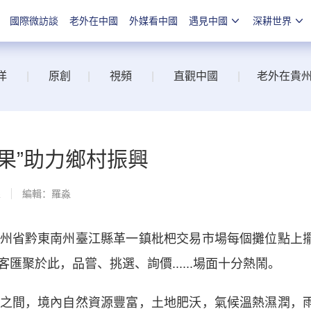
國際微訪談
老外在中國
外媒看中國
遇見中國
深耕世界
洋
|
原創
|
視頻
|
直觀中國
|
老外在貴
果”助力鄉村振興
線
編輯：羅淼
省黔東南州臺江縣革一鎮枇杷交易市場每個攤位點上
聚於此，品嘗、挑選、詢價......場面十分熱鬧。
間，境內自然資源豐富，土地肥沃，氣候溫熱濕潤，