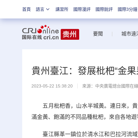
首頁
語言
講習所
國際漫評
國際銳評
國際3分鐘
要聞
|
城市遠
貴州臺江：發展枇杷“金果
2023-05-22 15:38:20
來源：中央廣電總台國際在
五月枇杷香，山水半城黃。連日來，貴州
滿金黃、飽滿的不同品種枇杷，來自各地遊客匯
臺江縣革一鎮位於清水江和巴拉河流域之