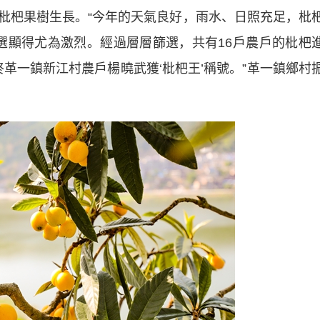
枇杷果樹生長。“今年的天氣良好，雨水、日照充足，枇
評選顯得尤為激烈。經過層層篩選，共有16戶農戶的枇杷
終革一鎮新江村農戶楊曉武獲‘枇杷王’稱號。”革一鎮鄉村