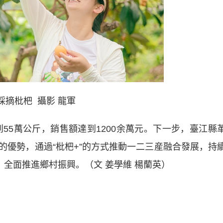
採摘枇杷 攝影 龍軍
55萬公斤，銷售額達到1200余萬元。下一步，臺江縣
的優勢，通過“枇杷+”的方式推動一二三産融合發展，持
，全面推進鄉村振興。（文 姜學維 楊蘭英）