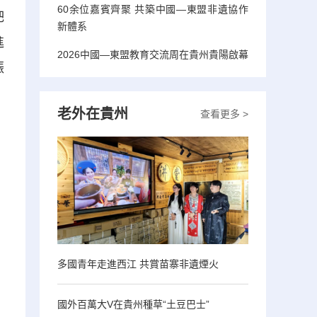
60余位嘉賓齊聚 共築中國—東盟非遺協作
杷
新體系
進
2026中國—東盟教育交流周在貴州貴陽啟幕
振
老外在貴州
查看更多 >
多國青年走進西江 共賞苗寨非遺煙火
國外百萬大V在貴州種草“土豆巴士”