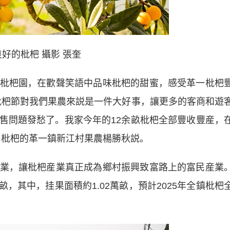
好的枇杷 攝影 張奎
杷園，在歡聲笑語中品味枇杷的甜蜜，感受革一枇杷
枇杷節對我們果農來説是一件大好事，讓更多的客商和遊
售問題發愁了。我家今年的12余畝枇杷全部豐收豐産，
售枇杷的革一鎮新江村果農楊勝秋説。
，讓枇杷産業真正成為鄉村振興致富路上的富民産業
畝，其中，挂果面積約1.02萬畝，預計2025年全鎮枇杷