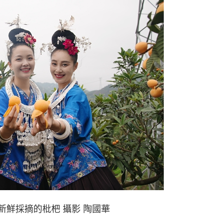
新鮮採摘的枇杷 攝影 陶國華