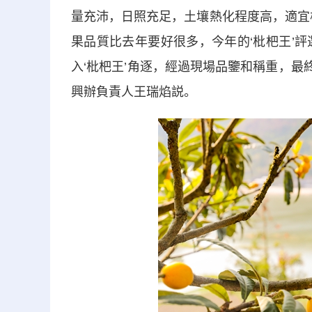
量充沛，日照充足，土壤熱化程度高，適宜
果品質比去年要好很多，今年的‘枇杷王’
入‘枇杷王’角逐，經過現場品鑒和稱重，最
興辦負責人王瑞焰説。