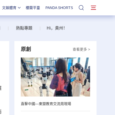
文娛體育
樓蘭平臺
PANDA SHORTS
站內搜索
州
|
熱點專題
|
Hi，貴州！
原創
查看更多 >
擺
直擊中國—東盟教育交流周現場
雨