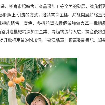
造、拓寬市場銷售、産品深加工等全面的發展，讓我們
驗和‘線上’引流的方式，邀請電商主播、網紅開展網絡直
枇杷的銷售、宣傳，多措並舉去做優做強做大革一枇杷
還通過引進枇杷精深加工企業、冷鏈物流的入駐，投産後將
提升枇杷産業的附加值。”臺江縣革一鎮黨委副書記、鎮