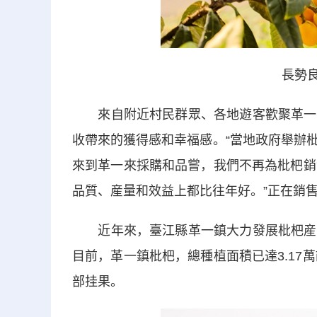
長勢良
來自附近村民群眾、各地遊客歡聚革一枇
收帶來的獲得感和幸福感。“當地政府舉辦
來到革一來採購和品嘗，我們不再為枇杷銷
品質、産量和效益上都比往年好。”正在銷
近年來，臺江縣革一鎮大力發展枇杷産業
目前，革一鎮枇杷，總種植面積已達3.17萬
部挂果。