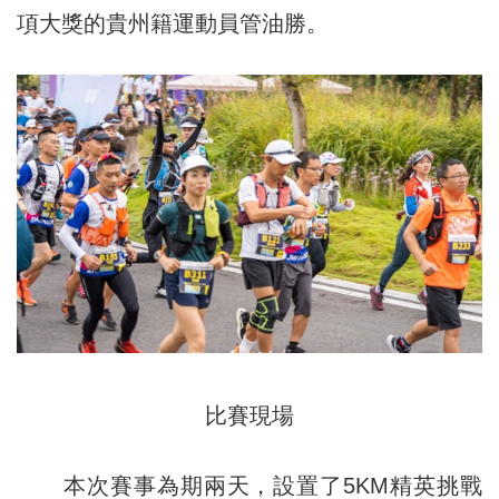
項大獎的貴州籍運動員管油勝。
比賽現場
本次賽事為期兩天，設置了5KM精英挑戰