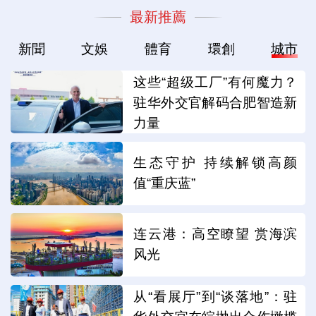
最新推薦
新聞
文娛
體育
環創
城市
这些“超级工厂”有何魔力？
驻华外交官解码合肥智造新
力量
生态守护 持续解锁高颜
值“重庆蓝”
连云港：高空瞭望 赏海滨
风光
从“看展厅”到“谈落地”：驻