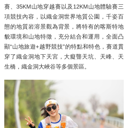
賽、35KM山地穿越賽以及12KM山地體驗賽三
項競技內容，以織金洞世界地質公園，千姿百
態的地質岩溶景觀為背景，將特有的喀斯特地
貌環境和山地特徵，充分結合和運用，全面凸
顯“山地旅遊+越野競技”的特點和特色，賽道貫
穿了織金洞地下天宮，大癡聾天坑、天峰、天
生橋，織金洞大峽谷等多個景區。