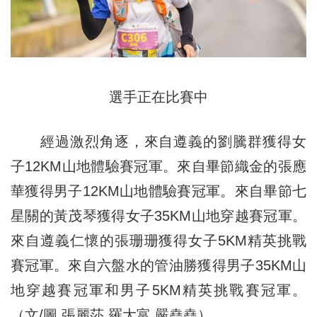
選手正在比賽中
經過激烈角逐，來自遵義的劉騰群獲得女
子12KM山地體驗賽冠軍。來自畢節織金的張應
華獲得男子12KM山地體驗賽冠軍。來自畢節七
星關的黃茂琴獲得女子35KM山地穿越賽冠軍。
來自遵義仁懷的張珊珊獲得女子5KM精英挑戰
賽冠軍。來自六盤水的管油勝獲得男子35KM山
地穿越賽冠軍和男子5KM精英挑戰賽冠軍。
（文/圖 張麗莎 羅大富 嚴堯堯）