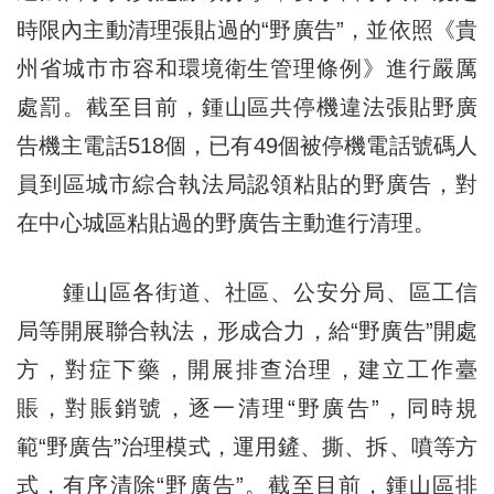
時限內主動清理張貼過的“野廣告”，並依照《貴
州省城市市容和環境衛生管理條例》進行嚴厲
處罰。截至目前，鍾山區共停機違法張貼野廣
告機主電話518個，已有49個被停機電話號碼人
員到區城市綜合執法局認領粘貼的野廣告，對
在中心城區粘貼過的野廣告主動進行清理。
鍾山區各街道、社區、公安分局、區工信
局等開展聯合執法，形成合力，給“野廣告”開處
方，對症下藥，開展排查治理，建立工作臺
賬，對賬銷號，逐一清理“野廣告”，同時規
範“野廣告”治理模式，運用鏟、撕、拆、噴等方
式，有序清除“野廣告”。截至目前，鍾山區排