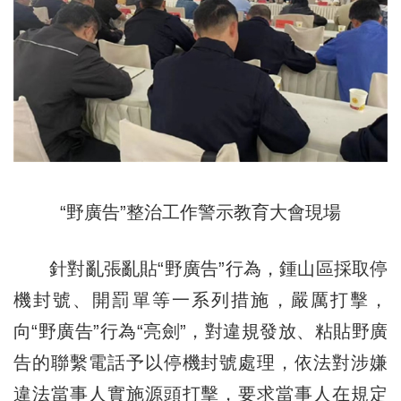
“野廣告”整治工作警示教育大會現場
針對亂張亂貼“野廣告”行為，鍾山區採取停
機封號、開罰單等一系列措施，嚴厲打擊，
向“野廣告”行為“亮劍”，對違規發放、粘貼野廣
告的聯繫電話予以停機封號處理，依法對涉嫌
違法當事人實施源頭打擊，要求當事人在規定