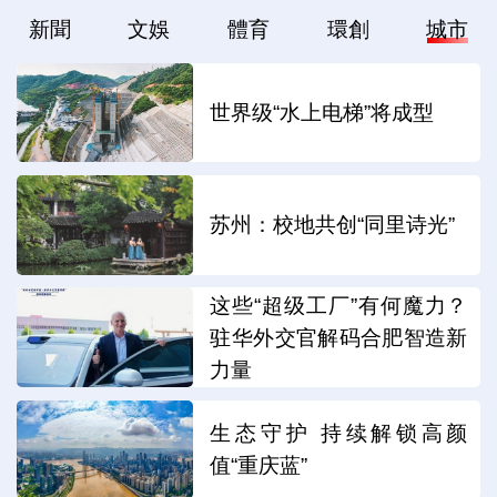
新聞
文娛
體育
環創
城市
世界级“水上电梯”将成型
苏州：校地共创“同里诗光”
这些“超级工厂”有何魔力？
驻华外交官解码合肥智造新
力量
生态守护 持续解锁高颜
值“重庆蓝”