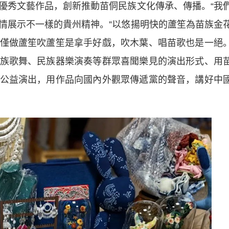
優秀文藝作品，創新推動苗侗民族文化傳承、傳播。“我
情展示不一樣的貴州精神。”以悠揚明快的蘆笙為苗族金
僅做蘆笙吹蘆笙是拿手好戲，吹木葉、唱苗歌也是一絕
族歌舞、民族器樂演奏等群眾喜聞樂見的演出形式、用
公益演出，用作品向國內外觀眾傳遞黨的聲音，講好中