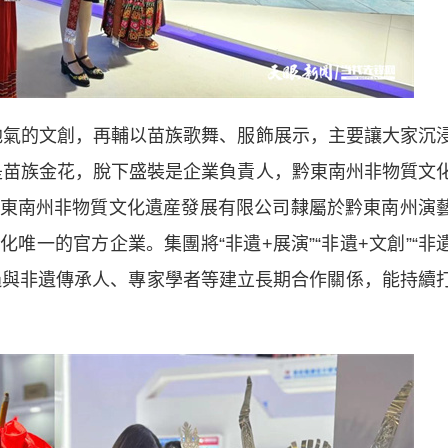
氣的文創，再輔以苗族歌舞、服飾展示，主要讓大家沉
是苗族金花，脫下盛裝是企業負責人，黔東南州非物質文
東南州非物質文化遺産發展有限公司隸屬於黔東南州演
唯一的官方企業。集團將“非遺+展演”“非遺+文創”“非
通過與非遺傳承人、專家學者等建立長期合作關係，能持續