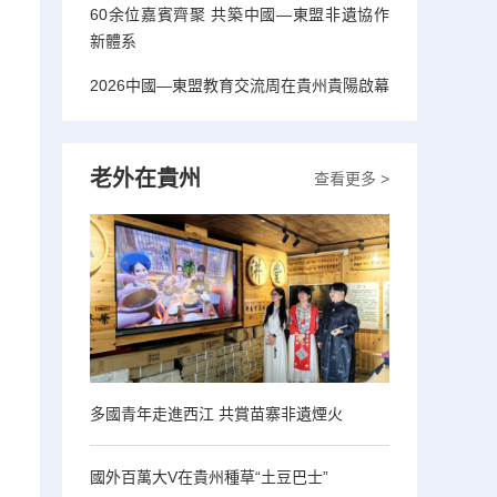
60余位嘉賓齊聚 共築中國—東盟非遺協作
新體系
2026中國—東盟教育交流周在貴州貴陽啟幕
老外在貴州
查看更多 >
多國青年走進西江 共賞苗寨非遺煙火
國外百萬大V在貴州種草“土豆巴士”