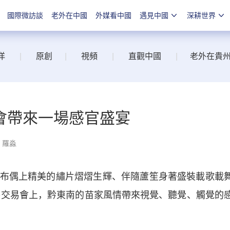
國際微訪談
老外在中國
外媒看中國
遇見中國
深耕世界
洋
|
原創
|
視頻
|
直觀中國
|
老外在貴
會帶來一場感官盛宴
：羅淼
偶上精美的繡片熠熠生輝、伴隨蘆笙身著盛裝載歌載
貿易交易會上，黔東南的苗家風情帶來視覺、聽覺、觸覺的