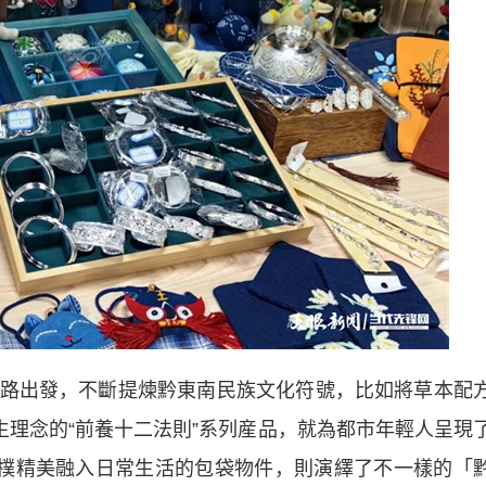
出發，不斷提煉黔東南民族文化符號，比如將草本配
生理念的“前養十二法則”系列産品，就為都市年輕人呈現
古樸精美融入日常生活的包袋物件，則演繹了不一樣的「