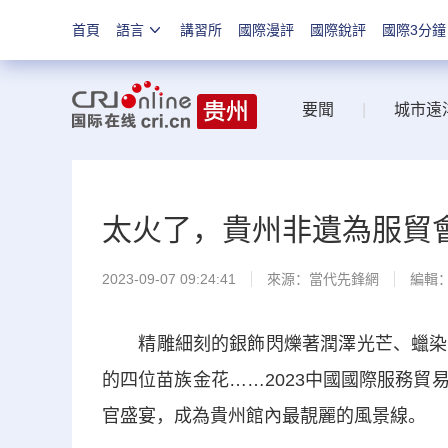
首頁
語言
講習所
國際漫評
國際銳評
國際3分鐘
要聞
|
城市遠
太火了，貴州非遺為服貿
2023-09-07 09:24:41
來源：
當代先鋒網
編輯
精雕細刻的銀飾閃爍著潤澤光芒、蠟染布
的四位苗族金花……2023中國國際服務
官盛宴，成為貴州館內最靚麗的風景線。