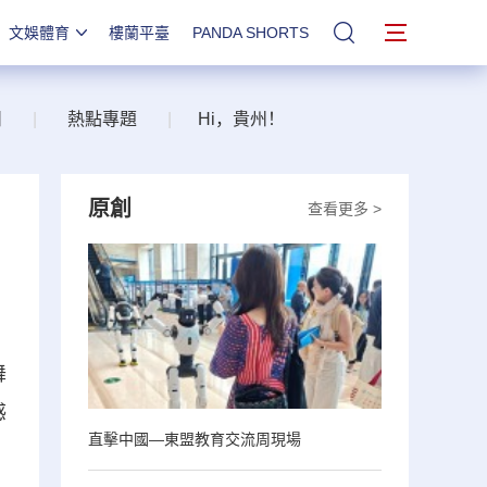
文娛體育
樓蘭平臺
PANDA SHORTS
站內搜索
州
|
熱點專題
|
Hi，貴州！
原創
查看更多 >
舞
感
直擊中國—東盟教育交流周現場