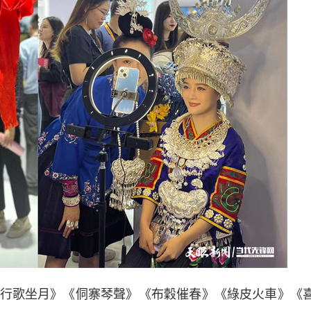
歌坐月》《侗寨琴聲》《布穀催春》《綠皮火車》《