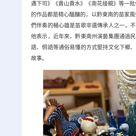
遇下司》《貴山貴水》《南花接親》等一批
的作品都是精心醞釀的，以黔東南的苗家風
們伴奏的楊心雄是苗歌非遺傳承人之一，不
他表示，近年來，黔東南州演藝集團通過民
語、侗語等通俗易懂的方式堅持文化下鄉、
故事。