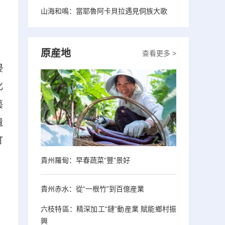
山海和鳴：當耶魯阿卡貝拉遇見侗族大歌
原産地
查看更多 >
浸
化
藝
遺
打
貴州羅甸：早春蔬菜“豐”景好
貴州赤水：從“一根竹”到百億産業
六枝特區：精深加工“鏈”動産業 賦能鄉村振
興