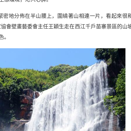
密地分佈在半山腰上，圍繞著山相連一片，看起來很
家協會壁畫藝委會主任王穎生走在西江千戶苗寨景區的山
色。