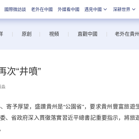
國際微訪談
老外在中國
外媒看中國
遇見中國
深耕世界
洋
|
原創
|
視頻
|
直觀中國
|
老外在貴
次“井噴”
羅淼
寄予厚望，盛讚貴州是“公園省”，要求貴州豐富旅遊
委、省政府深入貫徹落實習近平總書記重要指示，將旅
。