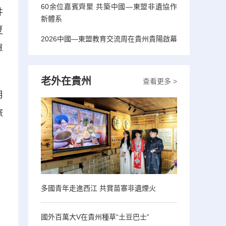
60余位嘉賓齊聚 共築中國—東盟非遺協作
井
新體系
夏
2026中國—東盟教育交流周在貴州貴陽啟幕
單
老外在貴州
查看更多 >
用
旅
多國青年走進西江 共賞苗寨非遺煙火
國外百萬大V在貴州種草“土豆巴士”