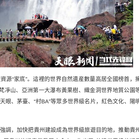
源“家底”。這裡的世界自然遺産數量高居全國榜首，
、梵凈山、亞洲第一大瀑布黃果樹、織金洞世界地質公園
天眼、茅臺、“村BA”等眾多世界級名片，紅色文化、陽
調，加快把貴州建設成為世界級旅遊目的地，推動貴