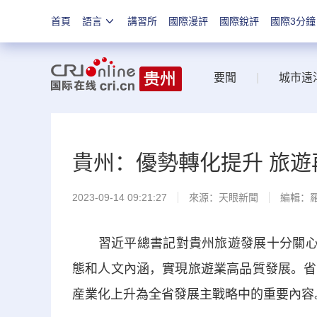
首頁
語言
講習所
國際漫評
國際銳評
國際3分鐘
要聞
|
城市遠
貴州：優勢轉化提升 旅遊再
2023-09-14 09:21:27
來源：
天眼新聞
編輯：
習近平總書記對貴州旅遊發展十分關心、
態和人文內涵，實現旅遊業高品質發展。省
産業化上升為全省發展主戰略中的重要內容