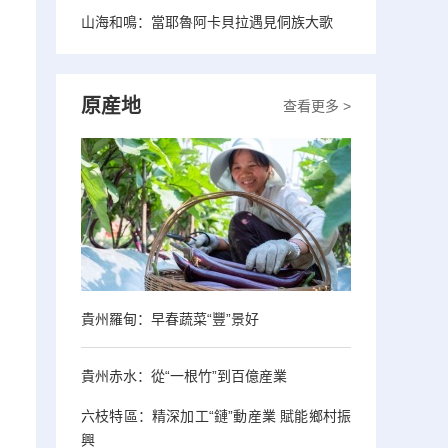
山海和鳴：當耶魯阿卡貝拉遇見侗族大歌
原産地
查看更多 >
貴州羅甸：早春蔬菜“豐”景好
貴州赤水：從“一根竹”到百億産業
、
六枝特區：精深加工“鏈”動産業 賦能鄉村振
興