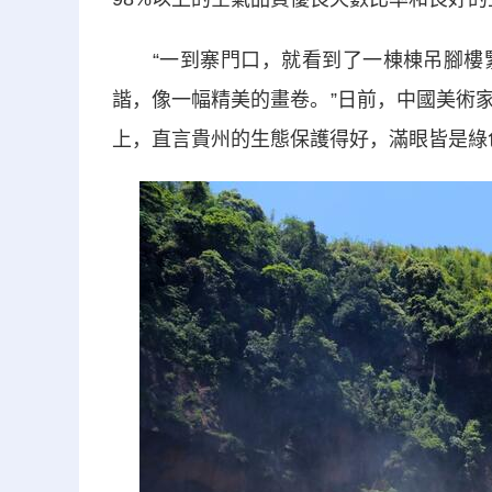
“一到寨門口，就看到了一棟棟吊腳樓緊
諧，像一幅精美的畫卷。”日前，中國美術
上，直言貴州的生態保護得好，滿眼皆是綠