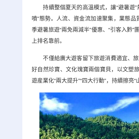
持續整個夏天的高溫模式，讓“避暑遊”熱
噴”態勢。人流、資金流加速聚集，業態品
季避暑旅遊“兩免兩減半”優惠、“引客入黔
上排名靠前。
不僅給廣大遊客留下旅遊消費適宜、旅遊
好自然珍寶、文化瑰寶兩個寶貝，以文塑旅
遊産業化“兩大提升”“四大行動”，持續擦亮