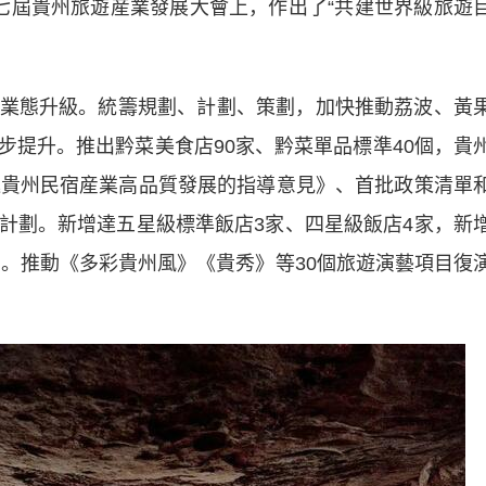
七屆貴州旅遊産業發展大會上，作出了“共建世界級旅遊
態升級。統籌規劃、計劃、策劃，加快推動荔波、黃
步提升。推出黔菜美食店90家、黔菜單品標準40個，貴
進貴州民宿産業高品質發展的指導意見》、首批政策清單
計劃。新增達五星級標準飯店3家、四星級飯店4家，新
個。推動《多彩貴州風》《貴秀》等30個旅遊演藝項目復