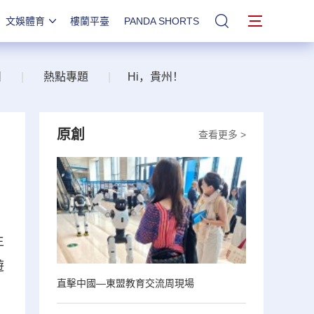
文娛體育
樓蘭平臺
PANDA SHORTS
站內搜索
州
|
熱點專題
|
Hi，貴州！
原創
查看更多 >
生
遊
直擊中國—東盟教育交流周現場