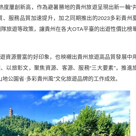
度屢創新高，作為避暑勝地的貴州旅遊呈現出新一輪“
質、服務品質加速提升，加之同期推出的2023多彩貴州
”團隊旅遊等政策，讓貴州在各大OTA平臺的出遊性價比榜
資源豐富的好印象，也映襯出貴州旅遊高品質發展中
、以旅彰文，聚焦資源、客源、服務“三大要素”，推進
“山地公園省·多彩貴州風”文化旅遊品牌的工作成效。