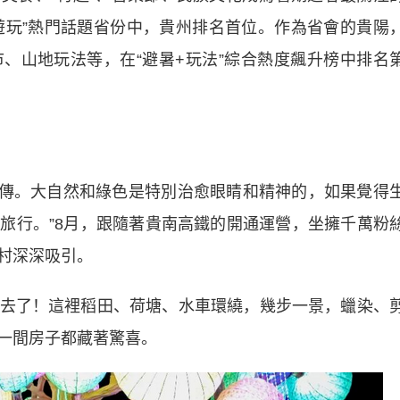
+遊玩”熱門話題省份中，貴州排名首位。作為省會的貴陽
、山地玩法等，在“避暑+玩法”綜合熱度飆升榜中排名
傳。大自然和綠色是特別治愈眼睛和精神的，如果覺得
旅行。”8月，跟隨著貴南高鐵的開通運營，坐擁千萬粉
村深深吸引。
了！這裡稻田、荷塘、水車環繞，幾步一景，蠟染、
一間房子都藏著驚喜。