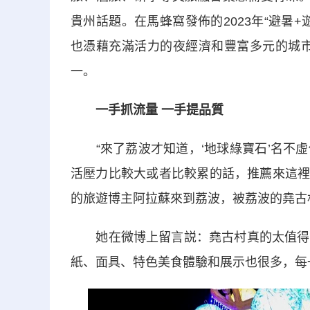
貴州話題。在馬蜂窩發佈的2023年“避暑
也憑藉充滿活力的夜經濟和豐富多元的城市
一。
一手抓流量 一手提品質
“來了荔波才知道，‘地球綠寶石’名不虛
活壓力比較大或者比較累的話，推薦來這裡
的旅遊博主阿拉蘇來到荔波，被荔波的堯古
她在微博上留言説：堯古村真的太值得去
紙、面具、特色美食體驗和展示也很多，每