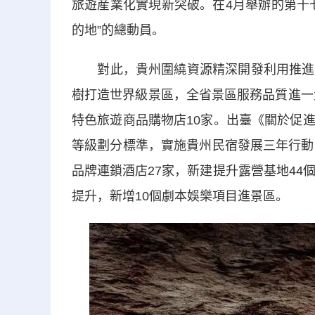
旅遊産業化實現新突破。在4月舉辦的第十
的地”的總動員。
對此，貴州圍繞資源精深開發利用推進業
樹打造世界級景區，全省景區服務品質進一
特色旅遊商品購物店10家。出臺《關於促
等級劃分標準，實施貴州民宿發展三年行動
品牌連鎖酒店27家，新建提升露營基地44
提升，新增10個劇本娛樂項目進景區。