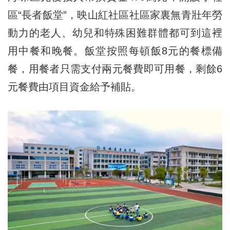
區“長者飯堂”，映山紅社區社區家裏無青壯年勞
動力的老人、幼兒和特殊困難群體都可到這裡
用中餐和晚餐。飯堂按照每頓飯8元的餐標備
餐，用餐者只需支付兩元餐費即可用餐，剩餘6
元餐費由項目資金給予補貼。