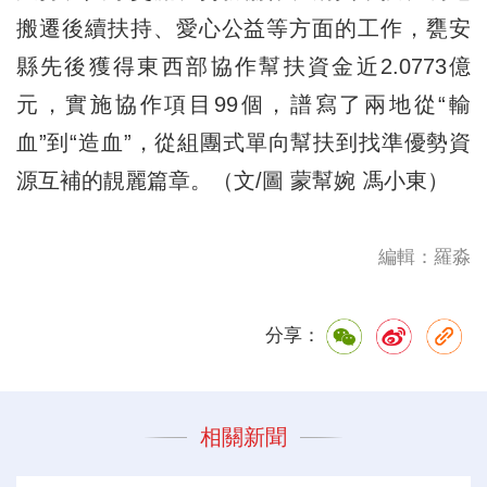
搬遷後續扶持、愛心公益等方面的工作，甕安
縣先後獲得東西部協作幫扶資金近2.0773億
元，實施協作項目99個，譜寫了兩地從“輸
血”到“造血”，從組團式單向幫扶到找準優勢資
源互補的靚麗篇章。（文/圖 蒙幫婉 馮小東）
編輯：羅淼
分享：
相關新聞