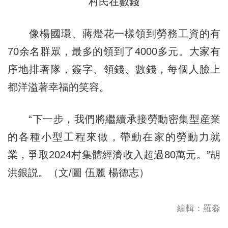
村民在數錢
像楊國環、蔣燈花一樣領到勞務工資的有
70余名群眾，最多的領到了4000多元。大家有
序地排著隊，簽字、領錢、數錢，每個人臉上
都洋溢著幸福的笑容。
“下一步，我們將繼續承接勞動密集型産業
的各種小型工程來做，帶動在家的勞動力就
業，爭取2024村集體經濟收入超過80萬元。”胡
洪銀説。（文/圖 伍麗 楊德志）
編輯：羅淼