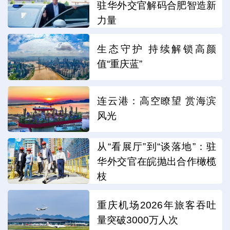
驻华外交官解码合肥智造新
力量
生态守护 持续解锁高颜
值“重庆蓝”
连云港：高空瞭望 赏海滨
风光
从“看展厅”到“谈落地”：驻
华外交官在皖抛出合作橄榄
枝
重庆机场2026年旅客吞吐
量突破3000万人次