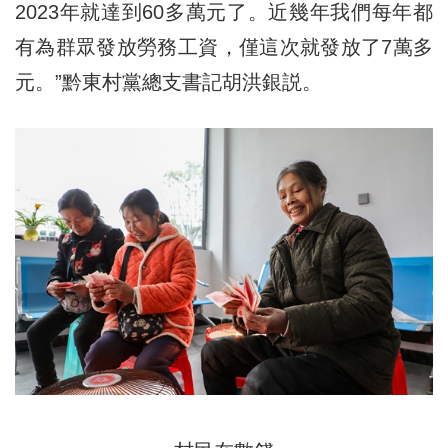
2023年就達到60多萬元了。近幾年我們每年都
有為群眾發放勞務工資，僅這次就發放了7萬多
元。”黔東村黨總支書記胡洪銀説。