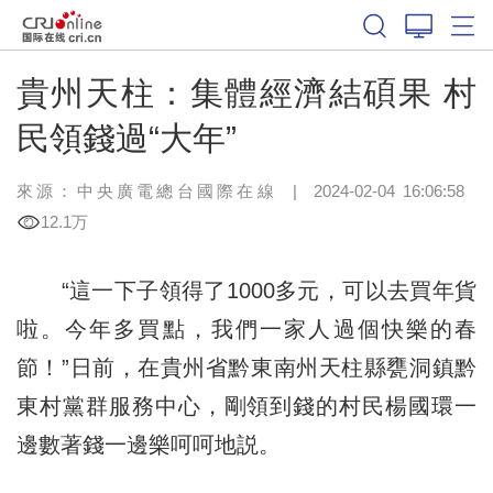
貴州天柱：集體經濟結碩果 村
民領錢過“大年”
來源：中央廣電總台國際在線
|
2024-02-04 16:06:58
12.1万
“這一下子領得了1000多元，可以去買年貨
啦。今年多買點，我們一家人過個快樂的春
節！”日前，在貴州省黔東南州天柱縣甕洞鎮黔
東村黨群服務中心，剛領到錢的村民楊國環一
邊數著錢一邊樂呵呵地説。