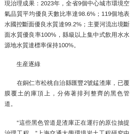
現治理成果：2023年，全省9個中心城市環境空
氣品質平均優良天數比率達98.6%；119個地表
水國控斷面優良水質達99.2%；主要河流出境斷
面水質優良率100%，縣級以上集中式飲用水水
源地水質達標率保持100%。
生産逐綠
在銅仁市松桃自治縣匯豐2號錳渣庫，已覆
膜覆土的庫頂上，分佈著排列整齊的黑色管
道。
“這些黑色管道是渣庫正在運行的原位抽提
治理工程。”上海交通大學環境岩土工程研究中