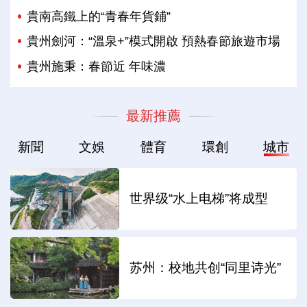
貴南高鐵上的“青春年貨鋪”
貴州劍河：“溫泉+”模式開啟 預熱春節旅遊市場
貴州施秉：春節近 年味濃
最新推薦
新聞
文娛
體育
環創
城市
世界级“水上电梯”将成型
苏州：校地共创“同里诗光”