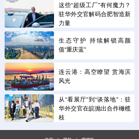
这些“超级工厂”有何魔力？
驻华外交官解码合肥智造新
力量
生态守护 持续解锁高颜
值“重庆蓝”
连云港：高空瞭望 赏海滨
风光
从“看展厅”到“谈落地”：驻
华外交官在皖抛出合作橄榄
枝