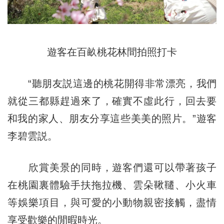
遊客在百畝桃花林間拍照打卡
“聽朋友説這邊的桃花開得非常漂亮，我們
就從三都縣趕過來了，確實不虛此行，回去要
和我的家人、朋友分享這些美美的照片。”遊客
李碧雲説。
欣賞美景的同時，遊客們還可以帶著孩子
在桃園裏體驗手扶拖拉機、雲朵鞦韆、小火車
等娛樂項目，與可愛的小動物親密接觸，盡情
享受歡樂的閒暇時光。