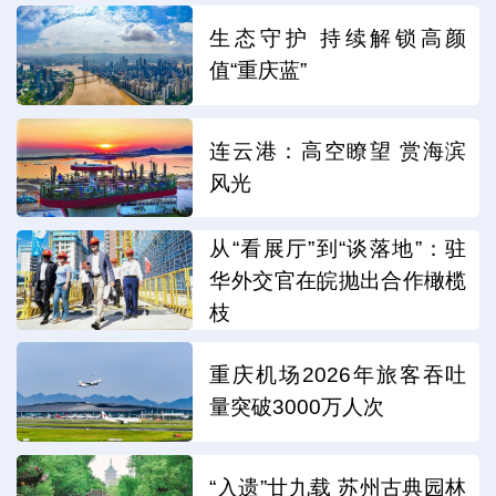
生态守护 持续解锁高颜
值“重庆蓝”
连云港：高空瞭望 赏海滨
风光
从“看展厅”到“谈落地”：驻
华外交官在皖抛出合作橄榄
枝
重庆机场2026年旅客吞吐
量突破3000万人次
“入遗”廿九载 苏州古典园林