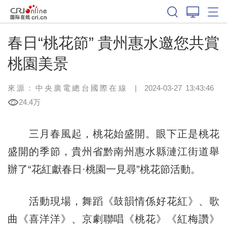
春日“桃花節” 貴州惠水邀您共賞
桃園美景
來源：中央廣電總台國際在線
|
2024-03-27 13:43:46
24.4万
三月春風起，桃花始盛開。眼下正是桃花
盛開的季節，貴州省黔南州惠水縣漣江街道舉
辦了“花紅獻春日·桃園一見尋”桃花節活動。
活動現場，舞蹈《鼓韻情係好花紅》、歌
曲《喜洋洋》、京劇聯唱《桃花》《紅梅讚》