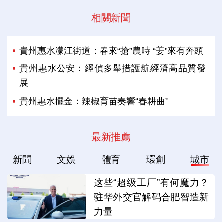
相關新聞
貴州惠水濛江街道：春來“搶”農時 “姜”來有奔頭
貴州惠水公安：經偵多舉措護航經濟高品質發
展
貴州惠水擺金：辣椒育苗奏響“春耕曲”
最新推薦
新聞
文娛
體育
環創
城市
这些“超级工厂”有何魔力？
驻华外交官解码合肥智造新
力量