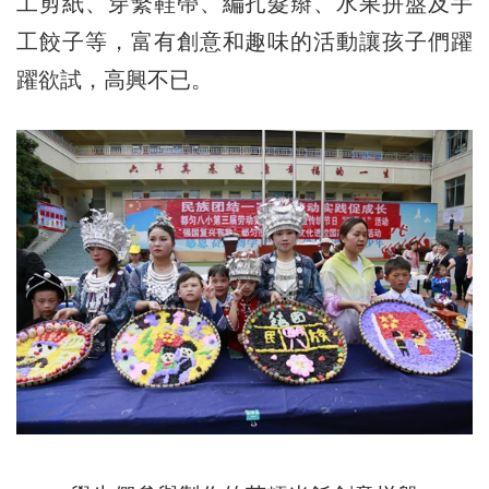
工剪紙、穿繫鞋帶、編扎髮辮、水果拼盤及手
工餃子等，富有創意和趣味的活動讓孩子們躍
躍欲試，高興不已。