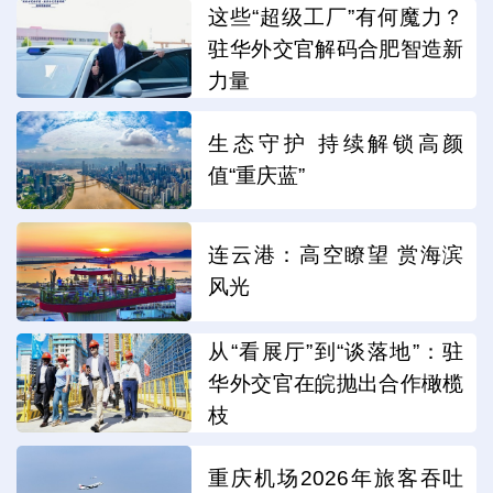
这些“超级工厂”有何魔力？
驻华外交官解码合肥智造新
力量
生态守护 持续解锁高颜
值“重庆蓝”
连云港：高空瞭望 赏海滨
风光
从“看展厅”到“谈落地”：驻
华外交官在皖抛出合作橄榄
枝
重庆机场2026年旅客吞吐