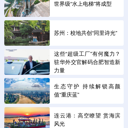
世界级“水上电梯”将成型
苏州：校地共创“同里诗光”
这些“超级工厂”有何魔力？
驻华外交官解码合肥智造新
力量
生态守护 持续解锁高颜
值“重庆蓝”
连云港：高空瞭望 赏海滨
风光