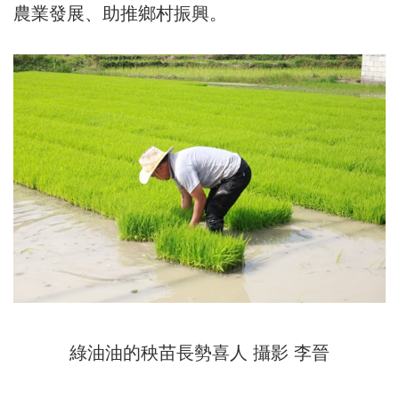
農業發展、助推鄉村振興。
綠油油的秧苗長勢喜人 攝影 李晉