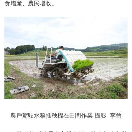
食增産、農民增收。
農戶駕駛水稻插秧機在田間作業 攝影 李晉