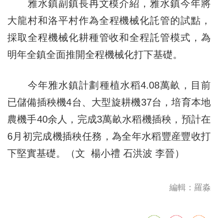
雅水鎮副鎮長冉文模介紹，雅水鎮今年將
大龍村和洛平村
作為全
程機械化託管的試點，
採取全程機械化耕種管收和全程託管模式，為
明年全鎮全面推開全程機械化打下基礎。
今年雅水鎮計劃種植水稻4.08萬畝，目前
已儲備插秧機4台、大型旋耕機37台，培育本地
農機手40余人，完成3萬畝水稻機插秧，預計在
6月初完成機插秧任務，為全年水稻豐産豐收打
下堅實基礎。（文 楊小禮 石洪波 李晉）
編輯：羅淼