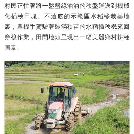
村民正忙著將一盤盤綠油油的秧盤運送到機械
化插秧田塊。不遠處的示範區水稻移栽基地
裏，農機手駕駛著裝滿秧苗的水稻插秧機來回
穿梭作業，田間地頭呈現出一幅美麗鄉村耕種
圖景。