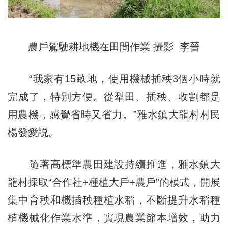
農戶駕駛耕地機在田間作業 攝影 李晉
“我家有15畝地，使用機械插秧3個小時就
完成了，特別方便。從犁田、插秧、收割都是
用農機，感覺省時又省力。”雅水鎮大龍村村民
楊發愛説。
隨著高標準農田建設持續推進，雅水鎮大
龍村採取“合作社+種植大戶+農戶”的模式，開展
集中育秧和機插秧種植水稻，不斷提升水稻種
植機械化作業水準，實現農業節本增效，助力