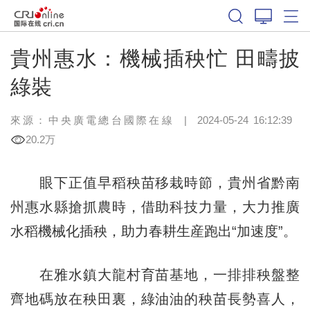
貴州惠水：機械插秧忙 田疇披
綠裝
來源：中央廣電總台國際在線
|
2024-05-24 16:12:39
20.2万
眼下正值早稻秧苗移栽時節，貴州省黔南
州惠水縣搶抓農時，借助科技力量，大力推廣
水稻機械化插秧，助力春耕生産跑出“加速度”。
在雅水鎮大龍村育苗基地，一排排秧盤整
齊地碼放在秧田裏，綠油油的秧苗長勢喜人，