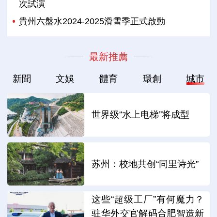
次試演
貴州六盤水2024-2025滑雪季正式啟動
最新推薦
新聞
文娛
體育
環創
城市
世界级“水上电梯”将成型
苏州：校地共创“同里诗光”
这些“超级工厂”有何魔力？
驻华外交官解码合肥智造新