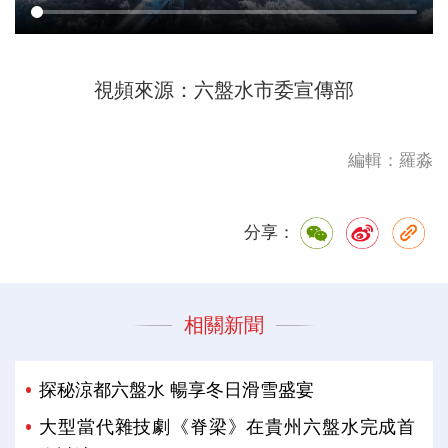
視頻來源：六盤水市委宣傳部
編輯：羅淼
分享：
相關新聞
探秘涼都六盤水 暢享冬日滑雪盛宴
大型當代雜技劇《脊梁》在貴州六盤水完成首