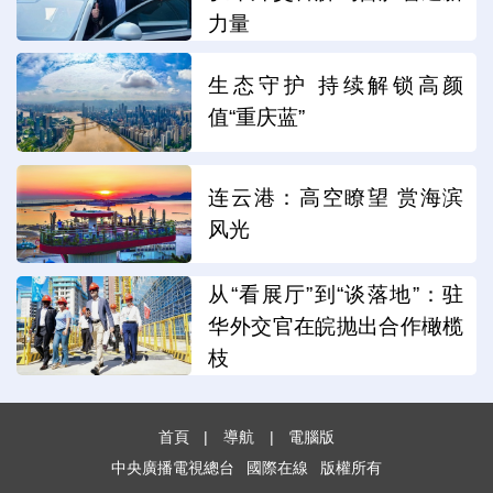
力量
生态守护 持续解锁高颜
值“重庆蓝”
连云港：高空瞭望 赏海滨
风光
从“看展厅”到“谈落地”：驻
华外交官在皖抛出合作橄榄
枝
首頁
|
導航
|
電腦版
中央廣播電視總台
國際在線
版權所有