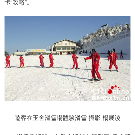
卡“攻略”。
遊客在玉舍滑雪場體驗滑雪 攝影 楊展淩