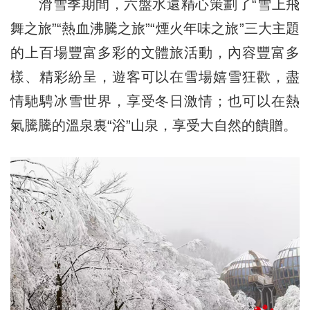
滑雪季期間，六盤水還精心策劃了“雪上飛
舞之旅”“熱血沸騰之旅”“煙火年味之旅”三大主題
的上百場豐富多彩的文體旅活動，內容豐富多
樣、精彩紛呈，遊客可以在雪場嬉雪狂歡，盡
情馳騁冰雪世界，享受冬日激情；也可以在熱
氣騰騰的溫泉裏“浴”山泉，享受大自然的饋贈。