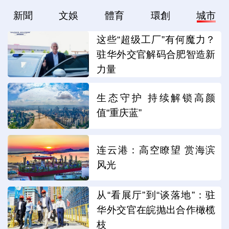
新聞
文娛
體育
環創
城市
这些“超级工厂”有何魔力？
驻华外交官解码合肥智造新
力量
生态守护 持续解锁高颜
值“重庆蓝”
连云港：高空瞭望 赏海滨
风光
从“看展厅”到“谈落地”：驻
华外交官在皖抛出合作橄榄
枝