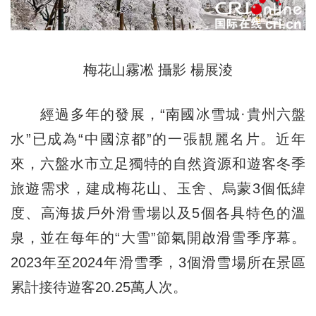
梅花山霧凇 攝影 楊展淩
經過多年的發展，“南國冰雪城·貴州六盤
水”已成為“中國涼都”的一張靚麗名片。近年
來，六盤水市立足獨特的自然資源和遊客冬季
旅遊需求，建成梅花山、玉舍、烏蒙3個低緯
度、高海拔戶外滑雪場以及5個各具特色的溫
泉，並在每年的“大雪”節氣開啟滑雪季序幕。
2023年至2024年滑雪季，3個滑雪場所在景區
累計接待遊客20.25萬人次。