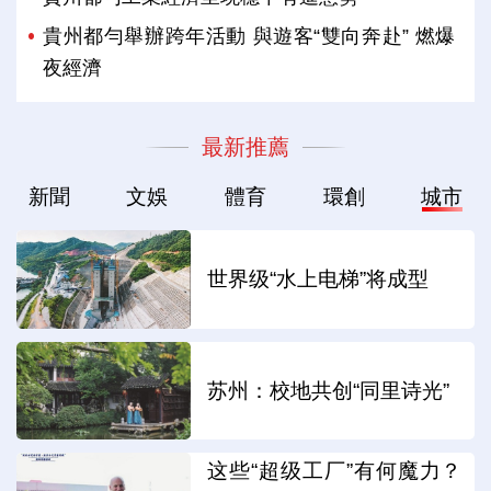
貴州都勻舉辦跨年活動 與遊客“雙向奔赴” 燃爆
夜經濟
最新推薦
新聞
文娛
體育
環創
城市
世界级“水上电梯”将成型
苏州：校地共创“同里诗光”
这些“超级工厂”有何魔力？