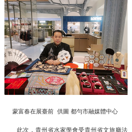
蒙富春在展臺前 供圖 都勻市融媒體中心
此次，貴州省水家學會受貴州省文旅廳法