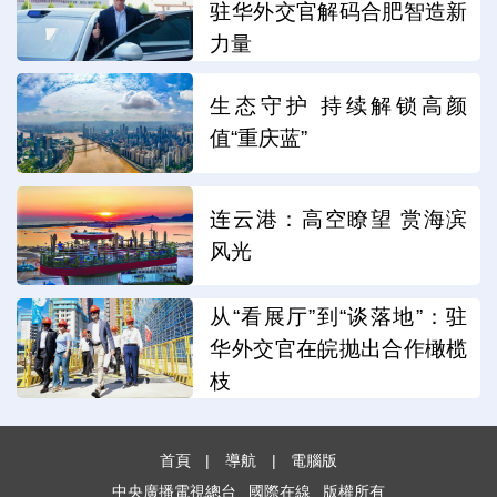
驻华外交官解码合肥智造新
力量
生态守护 持续解锁高颜
值“重庆蓝”
连云港：高空瞭望 赏海滨
风光
从“看展厅”到“谈落地”：驻
华外交官在皖抛出合作橄榄
枝
首頁
|
導航
|
電腦版
中央廣播電視總台
國際在線
版權所有