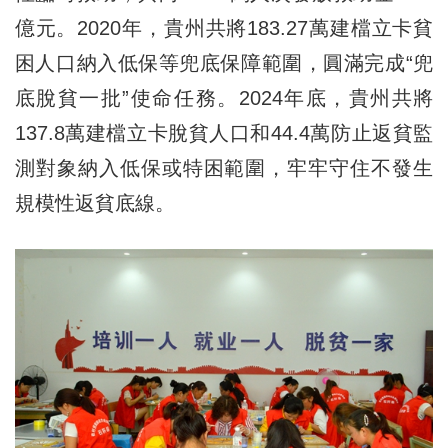
億元。2020年，貴州共將183.27萬建檔立卡貧
困人口納入低保等兜底保障範圍，圓滿完成“兜
底脫貧一批”使命任務。2024年底，貴州共將
137.8萬建檔立卡脫貧人口和44.4萬防止返貧監
測對象納入低保或特困範圍，牢牢守住不發生
規模性返貧底線。