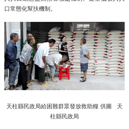
口常態化幫扶機制。
天柱縣民政局給困難群眾發放救助糧 供圖 天
柱縣民政局