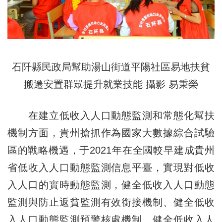
石阡縣民政局幫助湯山街道平陽社區易地扶貧
搬遷安置群眾提升就業技能 攝影 易秉榮
在建立低收入人口動態監測和常態化幫扶
機制方面，貴州搶抓作為國家大數據綜合試驗
區的戰略機遇，于2021年在全國較早建成貴州
省低收入人口動態監測信息平臺，實現對低收
入人口的實時動態監測，健全低收入人口動態
監測與防止返貧監測有效銜接機制、健全低收
入人口動態監測預警核處機制、健全低收入人