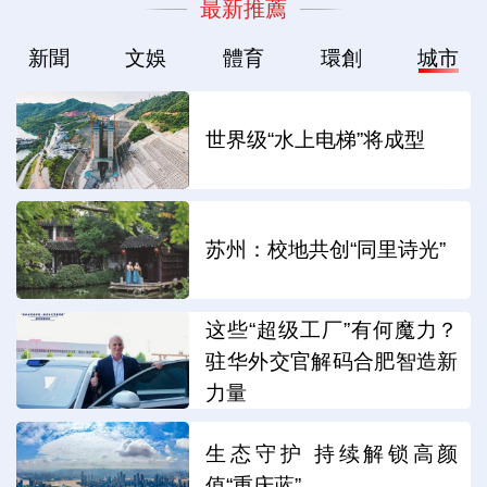
最新推薦
新聞
文娛
體育
環創
城市
世界级“水上电梯”将成型
苏州：校地共创“同里诗光”
这些“超级工厂”有何魔力？
驻华外交官解码合肥智造新
力量
生态守护 持续解锁高颜
值“重庆蓝”