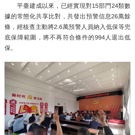
平臺建成以來，已經實現對15部門24類數
據的常態化共享比對，共發出預警信息26萬餘
條，經核查主動將2.6萬預警人員納入低保等兜
底保障範圍，將不再符合條件的994人退出低
保。