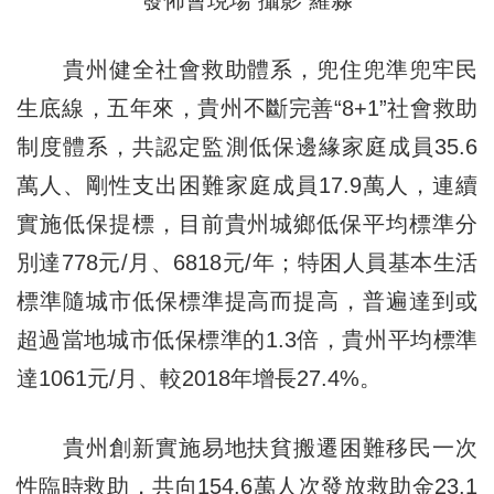
貴州健全社會救助體系，兜住兜準兜牢民
生底線，五年來，貴州不斷完善“8+1”社會救助
制度體系，共認定監測低保邊緣家庭成員35.6
萬人、剛性支出困難家庭成員17.9萬人，連續
實施低保提標，目前貴州城鄉低保平均標準分
別達778元/月、6818元/年；特困人員基本生活
標準隨城市低保標準提高而提高，普遍達到或
超過當地城市低保標準的1.3倍，貴州平均標準
達1061元/月、較2018年增長27.4%。
貴州創新實施易地扶貧搬遷困難移民一次
性臨時救助，共向154.6萬人次發放救助金23.1