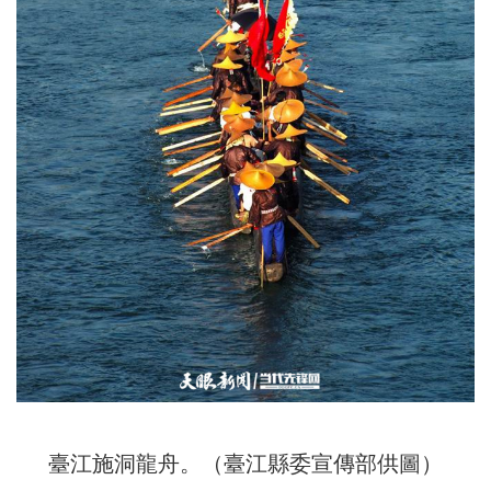
臺江施洞龍舟。（臺江縣委宣傳部供圖）