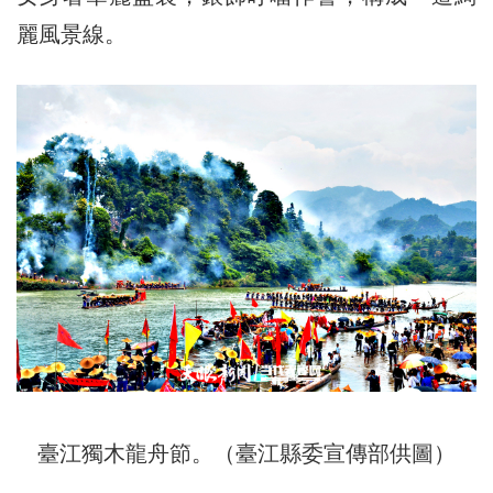
麗風景線。
臺江獨木龍舟節。（臺江縣委宣傳部供圖）