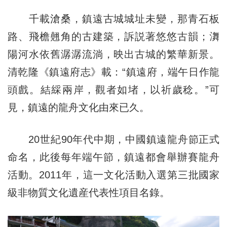
千載滄桑，鎮遠古城城址未變，那青石板
路、飛檐翹角的古建築，訴説著悠悠古韻；㵲
陽河水依舊潺潺流淌，映出古城的繁華新景。
清乾隆《鎮遠府志》載：“鎮遠府，端午日作龍
頭戲。結綵兩岸，觀者如堵，以祈歲稔。”可
見，鎮遠的龍舟文化由來已久。
20世紀90年代中期，中國鎮遠龍舟節正式
命名，此後每年端午節，鎮遠都會舉辦賽龍舟
活動。2011年，這一文化活動入選第三批國家
級非物質文化遺産代表性項目名錄。