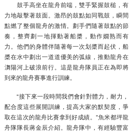
鼓手高坐在龍舟前端，雙手緊握鼓槌，有
力地敲擊著鼓面。激昂的鼓點如同戰鼓，瞬間
點燃了整個龍舟的激情。劃手們隨著鼓點的節
奏，整齊劃一地揮動著船槳，動作嫺熟而有
力。他們的身體伴隨著每一次划槳而起伏，船
槳在水中劃出一道道優美的弧線，推動龍舟在
㵲陽河上破浪前行。這是龍舟隊員正在為即將
到來的龍舟賽事進行訓練。
“接下來一段時間我們會針對體力，耐力，
配合度這些展開訓練，提高大家的默契度，爭
取在這次的龍舟比賽拿到好成績。”魚米都坪龍
舟隊隊長蔣金辰介紹。龍舟隊中，有經驗豐富