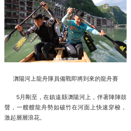
㵲陽河上龍舟隊員備戰即將到來的龍舟賽
5月剛至，在鎮遠縣㵲陽河上，伴著陣陣鼓
聲，一艘艘龍舟勢如破竹在河面上快速穿梭，
激起層層浪花。