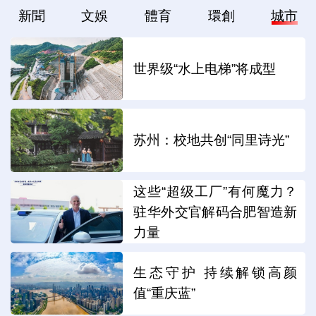
新聞
文娛
體育
環創
城市
世界级“水上电梯”将成型
苏州：校地共创“同里诗光”
这些“超级工厂”有何魔力？
驻华外交官解码合肥智造新
力量
生态守护 持续解锁高颜
值“重庆蓝”