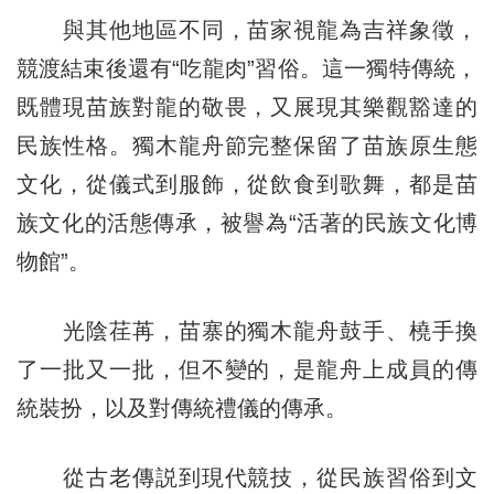
與其他地區不同，苗家視龍為吉祥象徵，
競渡結束後還有“吃龍肉”習俗。這一獨特傳統，
既體現苗族對龍的敬畏，又展現其樂觀豁達的
民族性格。獨木龍舟節完整保留了苗族原生態
文化，從儀式到服飾，從飲食到歌舞，都是苗
族文化的活態傳承，被譽為“活著的民族文化博
物館”。
光陰荏苒，苗寨的獨木龍舟鼓手、橈手換
了一批又一批，但不變的，是龍舟上成員的傳
統裝扮，以及對傳統禮儀的傳承。
從古老傳説到現代競技，從民族習俗到文