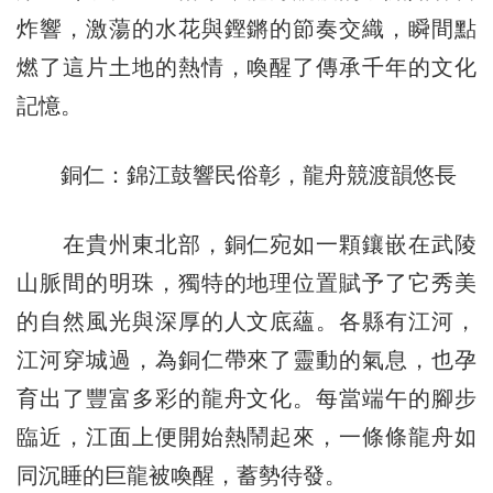
炸響，激蕩的水花與鏗鏘的節奏交織，瞬間點
燃了這片土地的熱情，喚醒了傳承千年的文化
記憶。
銅仁：錦江鼓響民俗彰，龍舟競渡韻悠長
在貴州東北部，銅仁宛如一顆鑲嵌在武陵
山脈間的明珠，獨特的地理位置賦予了它秀美
的自然風光與深厚的人文底蘊。各縣有江河，
江河穿城過，為銅仁帶來了靈動的氣息，也孕
育出了豐富多彩的龍舟文化。每當端午的腳步
臨近，江面上便開始熱鬧起來，一條條龍舟如
同沉睡的巨龍被喚醒，蓄勢待發。