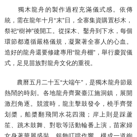
獨木龍舟的製作過程充滿儀式感。依傳
統，需在龍年十月“末”日，全寨集資購置杉木，
祭祀“樹神”後開工。從採木、鑿舟到下水，每個
環節都遵循嚴格儀規，凝聚著全寨人的心血。
造好的龍舟還要修建專用“龍舟棚”，舉行慶賀儀
式，足見苗族對龍舟文化的重視。
農曆五月二十五“大端午”，是獨木龍舟節最
熱鬧的時刻。各地龍舟齊聚臺江施洞鎮，展開
激烈角逐。競渡時，龍主擊鼓發令，橈手齊聲
划槳，船槳翻飛間水花四濺；岸上則是踩蘆
笙、跳木鼓舞、對歌等活動輪番上演，苗家婦
女身著華麗盛裝，銀飾叮噹作響，構成一道絢