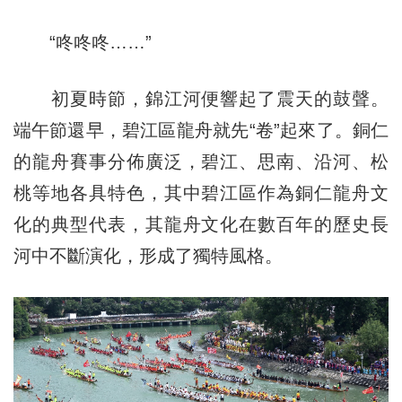
“咚咚咚……”
初夏時節，錦江河便響起了震天的鼓聲。
端午節還早，碧江區龍舟就先“卷”起來了。銅仁
的龍舟賽事分佈廣泛，碧江、思南、沿河、松
桃等地各具特色，其中碧江區作為銅仁龍舟文
化的典型代表，其龍舟文化在數百年的歷史長
河中不斷演化，形成了獨特風格。