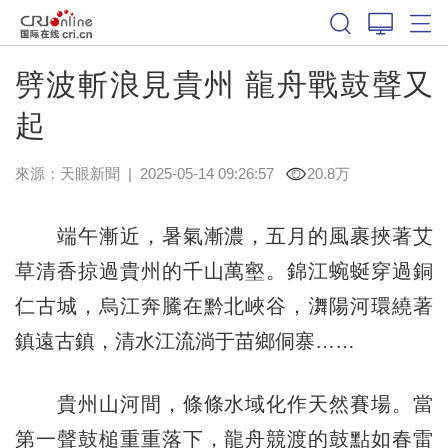
劈波斬浪見貴州 龍舟戰鼓聲又
起
來源：
天眼新聞
|
2025-05-14 09:26:57
20.8万
端午漸近，暑氣漸濃，五月的風裹挾著艾
草清香掠過貴州的千山萬壑。錦江蜿蜒穿過銅
仁古城，烏江奔騰在黔北峽谷，㵲陽河環繞著
鎮遠古鎮，清水江流淌于苗鄉侗寨……
貴州山河間，條條水域化作天然賽場。當
第一聲鼓槌重重落下，龍舟競渡的鼓點如春雷