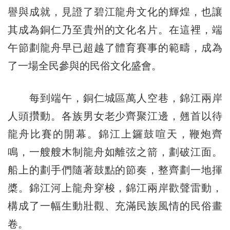
譽與成就，見證了碧江龍舟文化的輝煌，也讓
其成為銅仁乃至貴州的文化名片。在這裡，端
午節劃龍舟早已超越了體育賽事的範疇，成為
了一場全民參與的民俗文化盛會。
每到端午，銅仁城區萬人空巷，錦江兩岸
人頭攢動。各族男女老少齊聚江邊，翹首以待
龍舟比賽的開幕。錦江上鑼鼓喧天，鞭炮齊
鳴，一艘艘木制龍舟如離弦之箭，劃破江面。
船上的劃手們隨著鼓點的節奏，整齊劃一地揮
槳。錦江河上龍舟穿梭，錦江兩岸歡聲雷動，
構成了一幅生動壯觀、充滿民族風情的民俗畫
卷。