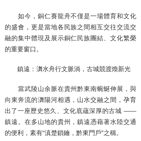
如今，銅仁賽龍舟不僅是一場體育和文化
的盛會，更是當地各民族之間相互交往交流交
融的集中體現及展示銅仁民族團結、文化繁榮
的重要窗口。
鎮遠：㵲水舟行文脈淌，古城競渡煥新光
當武陵山余脈在貴州黔東南蜿蜒伸展，與
向東奔流的㵲陽河相遇，山水交融之間，孕育
出了一座歷史悠久、文化底蘊深厚的古城 ——
鎮遠。在多山地的貴州，鎮遠憑藉著水陸交通
的便利，素有“滇楚鎖鑰，黔東門戶”之稱。