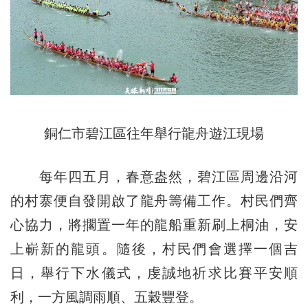
銅仁市碧江區往年舉行龍舟遊江現場
每年四五月，春意盎然，碧江區周邊沿河
的村寨便自發開啟了龍舟籌備工作。村民們齊
心協力，將擱置一年的龍船重新刷上桐油，安
上嶄新的龍頭。隨後，村民們會選擇一個吉
日，舉行下水儀式，虔誠地祈求比賽平安順
利，一方風調雨順、五穀豐登。