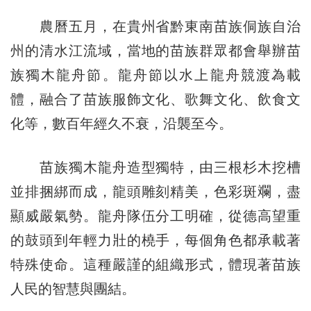
農曆五月，在貴州省黔東南苗族侗族自治
州的清水江流域，當地的苗族群眾都會舉辦苗
族獨木龍舟節。龍舟節以水上龍舟競渡為載
體，融合了苗族服飾文化、歌舞文化、飲食文
化等，數百年經久不衰，沿襲至今。
苗族獨木龍舟造型獨特，由三根杉木挖槽
並排捆綁而成，龍頭雕刻精美，色彩斑斕，盡
顯威嚴氣勢。龍舟隊伍分工明確，從德高望重
的鼓頭到年輕力壯的橈手，每個角色都承載著
特殊使命。這種嚴謹的組織形式，體現著苗族
人民的智慧與團結。