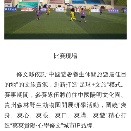
比賽現場
修文縣依託“中國避暑養生休閒旅遊最佳目
的地”的文旅資源，創新打造“足球+文旅”模式。
賽事期間，參賽隊伍將前往中國陽明文化園、
貴州森林野生動物園開展研學活動，圍繞“爽
身、爽心、爽眼、爽口、爽購、爽遊”精心打
造“爽爽貴陽·心學修文”城市IP品牌。