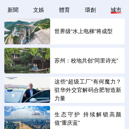
新聞
文娛
體育
環創
城市
世界级“水上电梯”将成型
苏州：校地共创“同里诗光”
这些“超级工厂”有何魔力？
驻华外交官解码合肥智造新
力量
生态守护 持续解锁高颜
值“重庆蓝”