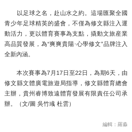
以足球之名，赴山水之約。這場匯聚全國
青少年足球精英的盛會，不僅為修文縣注入運
動活力，更以體育賽事為支點，撬動文旅産業
高品質發展，為“爽爽貴陽·心學修文”品牌注入
全新內涵。
本次賽事為7月17日至22日，為期6天，由
修文縣文體廣電旅遊局指導，修文縣體育總會
主辦，貴州睿博致遠體育發展有限責任公司承
辦。（文/圖 吳竹彧 杜雲）
編輯：羅淼