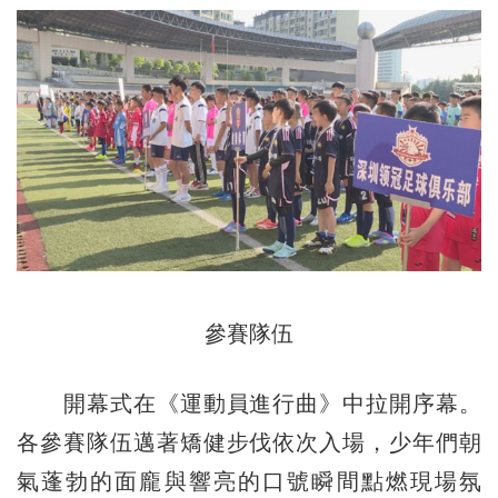
參賽隊伍
開幕式在《運動員進行曲》中拉開序幕。
各參賽隊伍邁著矯健步伐依次入場，少年們朝
氣蓬勃的面龐與響亮的口號瞬間點燃現場氛