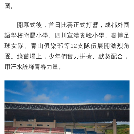
圍。
開幕式後，首日比賽正式打響，成都外國
語學校附屬小學、四川宣漢實驗小學、睿博足
球女隊、青山俱樂部等12支隊伍展開激烈角
逐。綠茵場上，少年們奮力拼搶、默契配合，
用汗水詮釋青春力量。