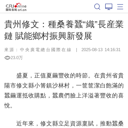
貴州修文：種桑養蠶“織”長産業
鏈 賦能鄉村振興新發展
來源：中央廣電總台國際在線
|
2025-08-13 14:16:31
23.0万
盛夏，正值夏繭豐收的時節。在貴州省貴
陽市修文縣小箐鎮沙林村，一筐筐潔白飽滿的
蠶繭運抵收購點，蠶農們臉上洋溢著豐收的喜
悅。
近年來，修文縣立足資源稟賦，推動蠶桑