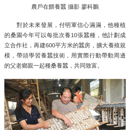
農戶在餵養蠶 攝影 廖科鵬
對於未來發展，付明軍信心滿滿，他種植
的桑園今年可以每批次養10張蠶種，他計劃成
立合作社，再建600平方米的蠶房，擴大養殖規
模，帶頭學習養蠶技術，用實際行動帶動周邊
的父老鄉親一起種桑養蠶，共同致富。