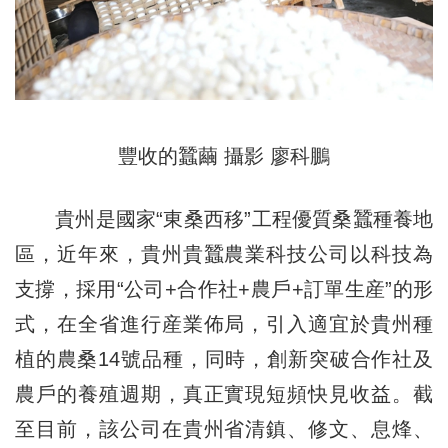
豐收的蠶繭 攝影 廖科鵬
貴州是國家“東桑西移”工程優質桑蠶種養地
區，近年來，貴州貴蠶農業科技公司以科技為
支撐，採用“公司+合作社+農戶+訂單生産”的形
式，在全省進行産業佈局，引入適宜於貴州種
植的農桑14號品種，同時，創新突破合作社及
農戶的養殖週期，真正實現短頻快見收益。截
至目前，該公司在貴州省清鎮、修文、息烽、