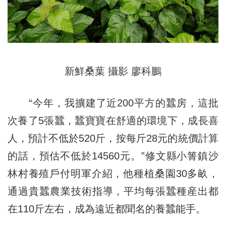
新鮮桑葉 攝影 廖科鵬
“今年，我擴建了近200平方的蠶房，這批
次養了5張蠶，蠶寶寶在舒適的環境下，成長喜
人，預計不低於520斤，按每斤28元的統價計算
的話，預估不低於14560元。”修文縣小箐鎮沙
林村養殖戶付明軍介紹，他種植桑園30多畝，
通過貴蠶農業技術指導，平均每張蠶種産出都
在110斤左右，成為遠近都聞名的養蠶能手。