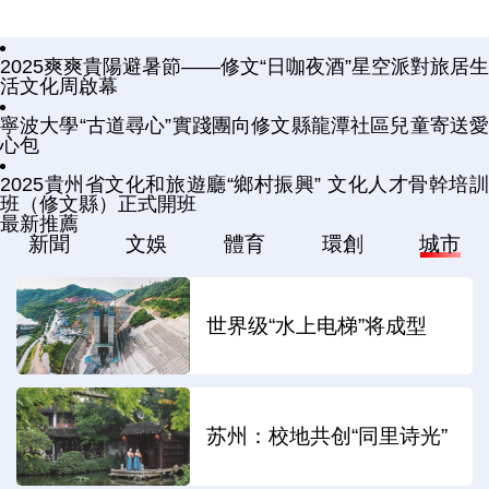
2025爽爽貴陽避暑節——修文“日咖夜酒”星空派對旅居生
活文化周啟幕
寧波大學“古道尋心”實踐團向修文縣龍潭社區兒童寄送愛
心包
2025貴州省文化和旅遊廳“鄉村振興” 文化人才骨幹培訓
班（修文縣）正式開班
最新推薦
新聞
文娛
體育
環創
城市
世界级“水上电梯”将成型
苏州：校地共创“同里诗光”