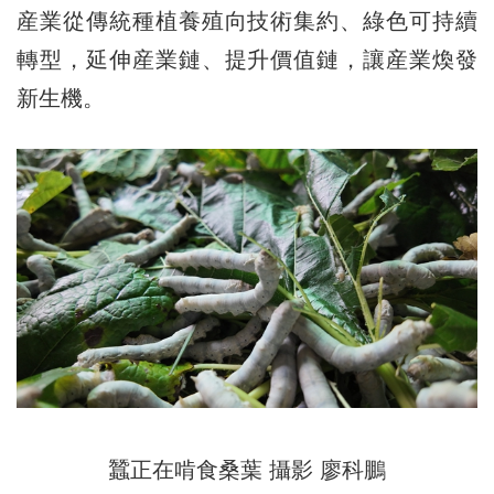
産業從傳統種植養殖向技術集約、綠色可持續
轉型，延伸産業鏈、提升價值鏈，讓産業煥發
新生機。
蠶正在啃食桑葉 攝影 廖科鵬