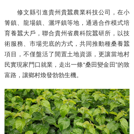
修文縣引進貴州貴蠶農業科技公司，在小
箐鎮、龍場鎮、灑坪鎮等地，通過合作模式培
育養蠶大戶，聯合貴州省農科院蠶研所，以技
術服務、市場兜底的方式，共同推動種桑養蠶
項目，不僅盤活了閒置土地資源，更讓當地村
民實現家門口就業，走出一條“桑田變金田”的致
富路，讓鄉村煥發勃勃生機。