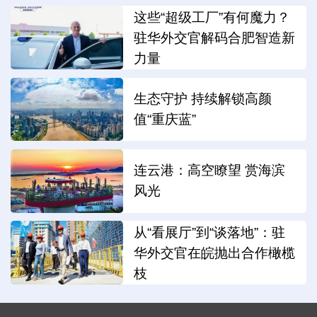
这些“超级工厂”有何魔力？
驻华外交官解码合肥智造新
力量
生态守护 持续解锁高颜
值“重庆蓝”
连云港：高空瞭望 赏海滨
风光
从“看展厅”到“谈落地”：驻
华外交官在皖抛出合作橄榄
枝