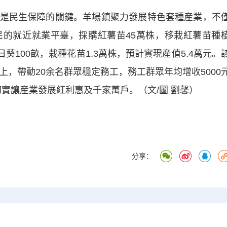
民生保障的關鍵。羊場鎮聚力發展特色套種産業，不
的就近就業平臺，採購紅薯苗45萬株，移栽紅薯苗種
葵100畝，栽種花苗1.3萬株，預計實現産值5.4萬元。
上，帶動20余名群眾穩定務工，務工群眾年均增收5000
切實讓産業發展紅利惠及千家萬戶。（文/圖 劉馨）
分享：