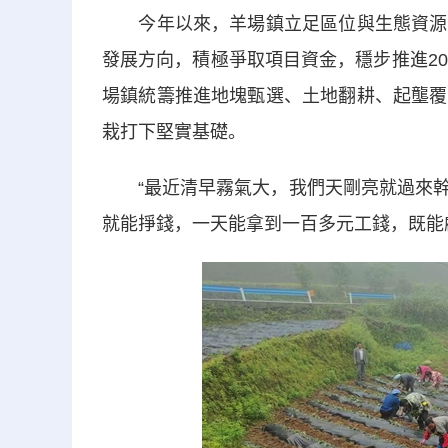
今年以來，羊場鎮立足區位與生態資源優
發展方向，積極爭取項目資金，穩步推進2
場鎮統籌推進地塊甄選、土地翻耕、起壟覆
栽打下堅實基礎。
“最近清早霧氣大，我們天剛亮就過來幹
就能掙錢，一天能拿到一百多元工錢，既能