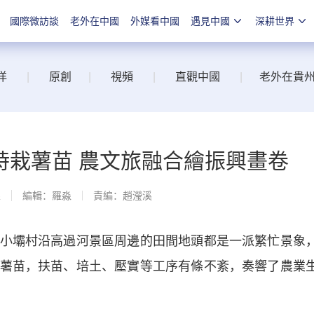
國際微訪談
老外在中國
外媒看中國
遇見中國
深耕世界
洋
|
原創
|
視頻
|
直觀中國
|
老外在貴
時栽薯苗 農文旅融合繪振興畫卷
線
編輯：羅淼
責編：趙瀅溪
壩村沿高過河景區周邊的田間地頭都是一派繁忙景象
薯苗，扶苗、培土、壓實等工序有條不紊，奏響了農業