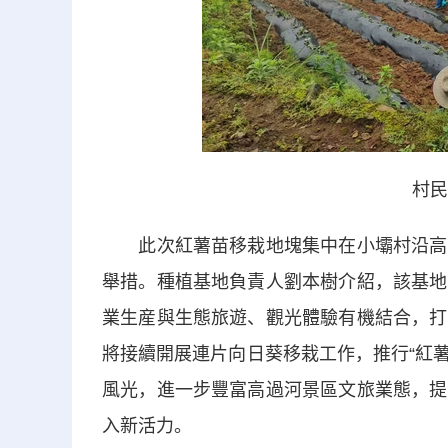
村民
此次紅薯苗移栽地塊集中在小壩村沿高過
舉措。種植基地負責人劉本樹介紹，該基地
業生産與生態旅遊、觀光體驗有機結合，打
將接續開展連片向日葵移栽工作，推行“紅
風光，進一步豐富高過河景區文旅業態，提
入新活力。