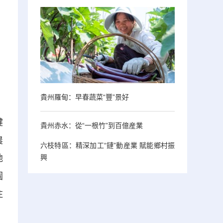
貴州羅甸：早春蔬菜“豐”景好
鍵
貴州赤水：從“一根竹”到百億産業
農
六枝特區：精深加工“鏈”動産業 賦能鄉村振
興
地
園
注