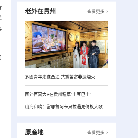
合
老外在貴州
查看更多 >
羊
移
口
多國青年走進西江 共賞苗寨非遺煙火
國外百萬大V在貴州種草“土豆巴士”
山海和鳴：當耶魯阿卡貝拉遇見侗族大歌
原産地
查看更多 >