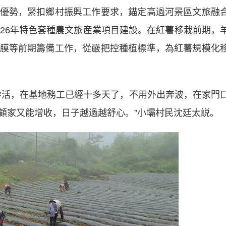
勢，緊扣鄉村振興工作要求，錨定高過河景區文旅融
026年特色套種農文旅産業項目建設。在紅薯移栽前期，
膜等前期籌備工作，從嚴把控種植標準，為紅薯規模化
活，在基地務工已經十多天了，不用外出奔波，在家門
顧家又能增收，日子越過越舒心。”小壩村民沈廷太説。