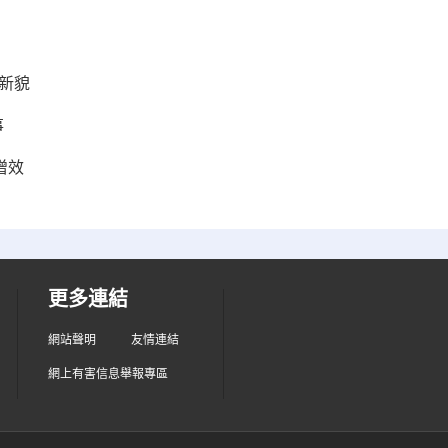
新貌
事
增效
更多連結
網站聲明
友情連結
網上有害信息舉報專區