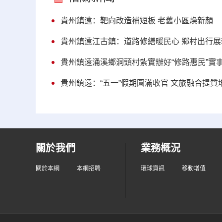
貴州鎮遠：靶向改造補短板 老舊小區煥新顏
貴州鎮遠江古鎮：道路修繕暖民心 鄉村出行展
貴州鎮遠涌溪鄉洞頭村紮實辦好“修路惠民”實
貴州鎮遠：“五一”假期圓滿收官 文旅融合提質
關於我們
業務概況
關於本網
本網招聘
環球資訊
移動增值