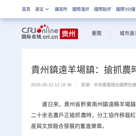
首頁
語言
講習所
國際漫評
國際銳評
國際3分鐘
要聞
|
城市遠
貴州鎮遠羊場鎮：搶抓農
2026-05-22 12:16:36
來源：中央廣電總台國際在
連日來，貴州省黔東南州鎮遠縣羊場鎮小
二十余名農戶正搶抓農時，分工協作移栽紅
産與文旅融合發展的奮進樂章。