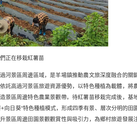
們正在移栽紅薯苗
河景區周邊區域，是羊場鎮推動農文旅深度融合的關
依託高過河景區旅遊資源優勢，以特色種植為載體，將
造景區周邊特色農業景觀帶。待紅薯苗移栽完成後，基
薯+向日葵”特色種植模式，形成四季有景、層次分明的田
升景區周邊田園景觀觀賞性與吸引力，為鄉村旅遊發展