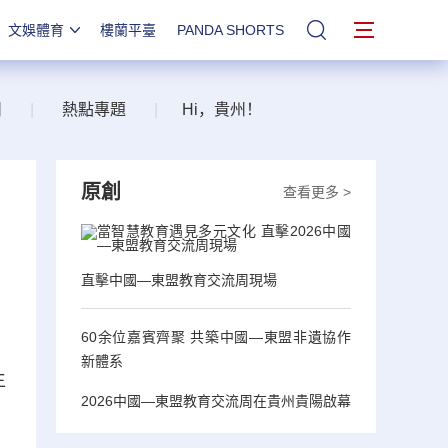
文娛體育
樓蘭平臺
PANDA SHORTS
站內搜索
州
|
熱點專題
|
Hi，貴州！
原創
查看更多 >
直擊中國—東盟教育交流周現場
60余位嘉賓齊聚 共築中國—東盟非遺協作
，
新體系
生
2026中國—東盟教育交流周在貴州貴陽啟幕