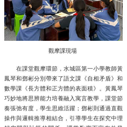
觀摩課現場
在課堂觀摩環節，水城區第一小學教師黃
鳳琴和鄧彬分別帶來了語文課《自相矛盾》和
數學課《長方體和正方體的表面積》。黃鳳琴
巧妙地將思辨能力培養融入寓言教學，課堂節
奏張弛有度，學生思維活躍；鄧彬則通過直觀
操作與邏輯推導相結合，引導學生在探究中理