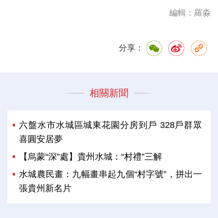
編輯：羅淼
分享：
相關新聞
六盤水市水城區城東花園分房到戶 328戶群眾
喜圓安居夢
【烏蒙“深”處】貴州水城：“村禮”三解
水城農民畫：九幅畫串起九個“村字號”，拼出一
張貴州新名片