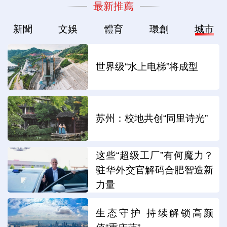
最新推薦
新聞
文娛
體育
環創
城市
世界级“水上电梯”将成型
苏州：校地共创“同里诗光”
这些“超级工厂”有何魔力？
驻华外交官解码合肥智造新
力量
生态守护 持续解锁高颜