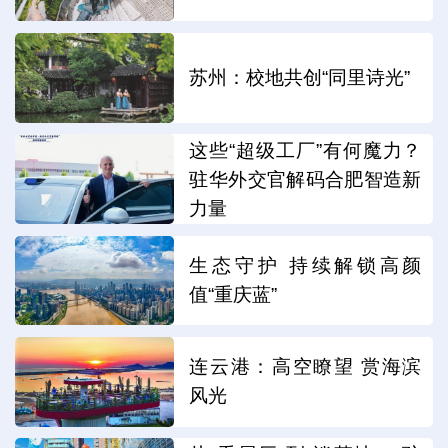
苏州：校地共创“同里诗光”
这些“超级工厂”有何魔力？
驻华外交官解码合肥智造新
力量
生态守护 持续解锁高颜
值“重庆蓝”
连云港：高空瞭望 赏海滨
风光