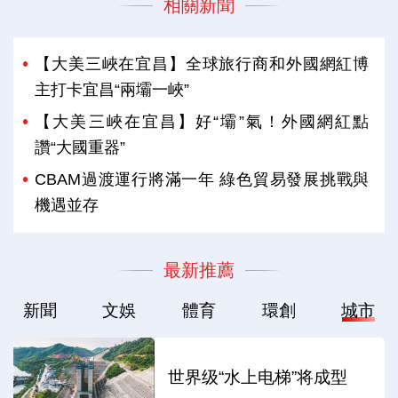
相關新聞
【大美三峽在宜昌】全球旅行商和外國網紅博
主打卡宜昌“兩壩一峽”
【大美三峽在宜昌】好“壩”氣！外國網紅點
讚“大國重器”
CBAM過渡運行將滿一年 綠色貿易發展挑戰與
機遇並存
最新推薦
新聞
文娛
體育
環創
城市
世界级“水上电梯”将成型