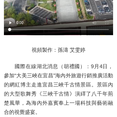
視頻製作：孫濤 艾雯婷
國際在線湖北消息（胡禮國）：9月4日，
參加“大美三峽在宜昌”海內外旅遊行銷推廣活動
的網紅博主走進宜昌三峽千古情景區。景區內
的大型歌舞秀《三峽千古情》演繹了八千年荊
楚風華，為海內外嘉賓奉上一場科技與藝術融
合的視覺盛宴。