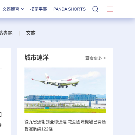
文娛體育
樓蘭平臺
PANDA SHORTS
站內搜索
點專題
|
文旅
城市遠洋
查看更多 >
知
從九省通衢到全球通達 花湖國際機場已開通
參
貨運航線122條