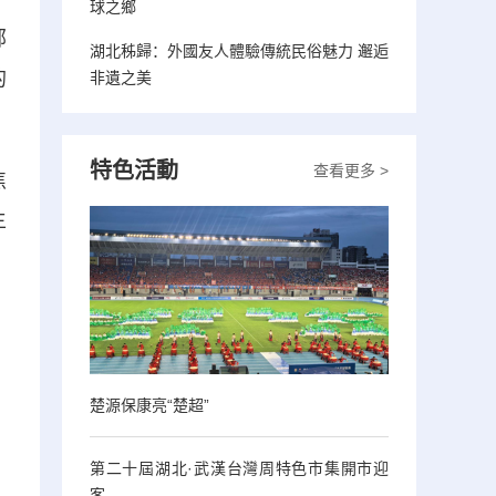
球之鄉
部
湖北秭歸：外國友人體驗傳統民俗魅力 邂逅
的
非遺之美
特色活動
查看更多 >
焦
主
楚源保康亮“楚超”
第二十屆湖北·武漢台灣周特色市集開市迎
客