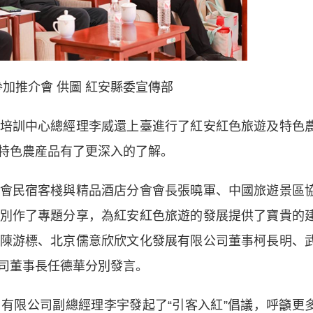
加推介會 供圖 紅安縣委宣傳部
訓中心總經理李威還上臺進行了紅安紅色旅遊及特色
特色農産品有了更深入的了解。
民宿客棧與精品酒店分會會長張曉軍、中國旅遊景區
別作了專題分享，為紅安紅色旅遊的發展提供了寶貴的
陳游標、北京儒意欣欣文化發展有限公司董事柯長明、
司董事長任德華分別發言。
限公司副總經理李宇發起了“引客入紅”倡議，呼籲更