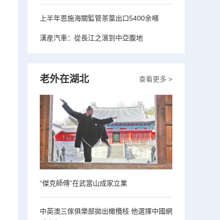
上半年恩施海關監管茶葉出口5400余噸
漢産汽車：從長江之濱到中亞腹地
老外在湖北
查看更多 >
“傑克師傅”在武當山成家立業
中英澳三傢俱樂部拋出橄欖枝 他選擇中國網