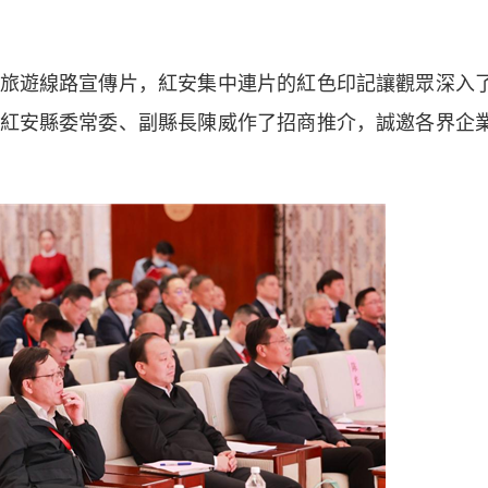
遊線路宣傳片，紅安集中連片的紅色印記讓觀眾深入
紅安縣委常委、副縣長陳威作了招商推介，誠邀各界企