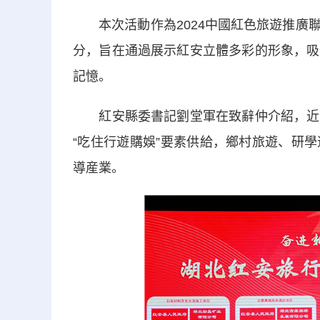
本次活動作為2024中國紅色旅遊推廣聯
分，旨在通過展示紅安立體多彩的形象，吸
記憶。
紅安縣委書記劉堂軍在致辭仲介紹，近年
“吃住行遊購娛”要素供給，鄉村旅遊、研
導産業。