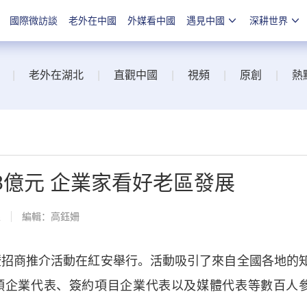
國際微訪談
老外在中國
外媒看中國
遇見中國
深耕世界
|
老外在湖北
|
直觀中國
|
視頻
|
原創
|
熱
8億元 企業家看好老區發展
線
編輯：高鈺姍
招商推介活動在紅安舉行。活動吸引了來自全國各地的
頭企業代表、簽約項目企業代表以及媒體代表等數百人