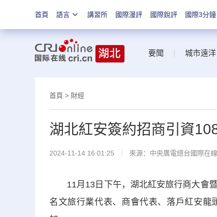
首頁
語言
講習所
國際漫評
國際銳評
國際3分鐘
要聞
|
城市遠洋
首頁
>
財經
湖北紅安簽約招商引資10
2024-11-14 16:01:25
來源：中央廣電總台國際在
11月13日下午，湖北紅安旅行商大會暨
名文旅行業代表、商會代表、落戶紅安龍