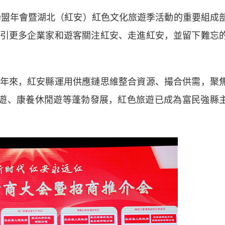
盟年會暨湖北（紅安）紅色文化旅遊季活動的重要組成
引更多企業家和遊客關注紅安、走進紅安，並留下難忘
來，紅安縣運用供應鏈思維整合資源、撮合供需，聚
學遊、康養休閒遊等蓬勃發展，紅色旅遊已成為富民強縣