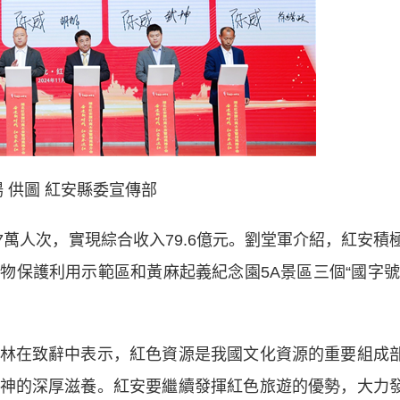
 供圖 紅安縣委宣傳部
7萬人次，實現綜合收入79.6億元。劉堂軍介紹，紅安積
物保護利用示範區和黃麻起義紀念園5A景區三個“國字號
在致辭中表示，紅色資源是我國文化資源的重要組成
神的深厚滋養。紅安要繼續發揮紅色旅遊的優勢，大力