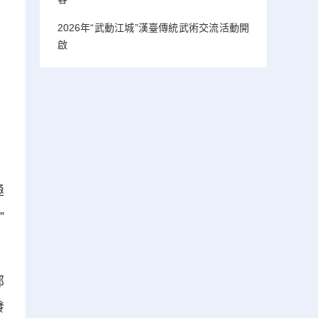
2026年“武動江城”漢臺傳統武術交流活動開
啟
極
”
部
發