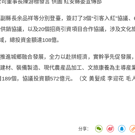
司董事長陳游標發言 供圖 紅安縣委宣傳部
長余品祥等分別登臺，簽訂了3個“引客入紅”協議、
品供銷協議，以及20個招商引資項目合作協議，涉及文化
，總投資金額達108億。
進城鄉融合發展，全力以赴拼經濟，實幹爭先促發展
建材、裝備製造、現代農産品加工、文旅康養為主導産
89個，協議投資額572億元。（文 黃髮成 李迎花 毛
分享：