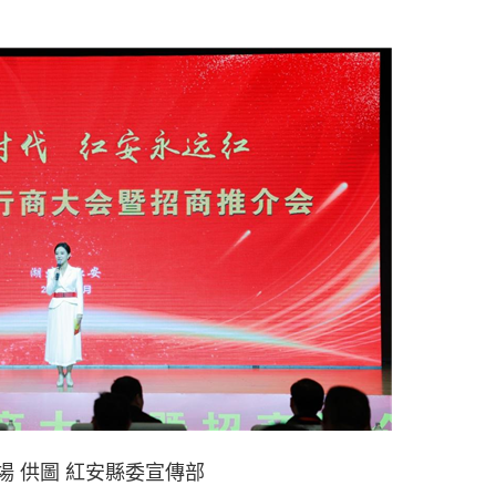
場 供圖 紅安縣委宣傳部