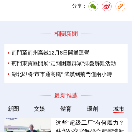
分享：
相關新聞
荊門至荊州高鐵12月8日開通運營
荊門東寶區開展“走到困難群眾”排憂解難活動
湖北即將“市市通高鐵” 武漢到荊門僅兩小時
最新推薦
新聞
文娛
體育
環創
城市
这些“超级工厂”有何魔力？
驻华外交官解码合肥智造新