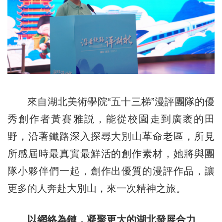
來自湖北美術學院“五十三梯”漫評團隊的優
秀創作者黃賽雅説，能從校園走到廣袤的田
野，沿著鐵路深入探尋大別山革命老區，所見
所感屆時最真實最鮮活的創作素材，她將與團
隊小夥伴們一起，創作出優質的漫評作品，讓
更多的人奔赴大別山，來一次精神之旅。
以網絡為鏈，凝聚更大的湖北發展合力