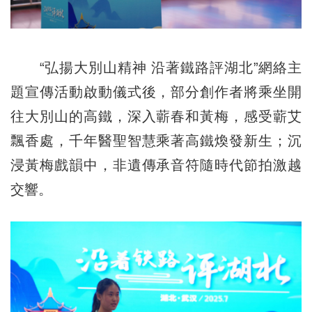
“弘揚大別山精神 沿著鐵路評湖北”網絡主
題宣傳活動啟動儀式後，部分創作者將乘坐開
往大別山的高鐵，深入蘄春和黃梅，感受蘄艾
飄香處，千年醫聖智慧乘著高鐵煥發新生；沉
浸黃梅戲韻中，非遺傳承音符隨時代節拍激越
交響。