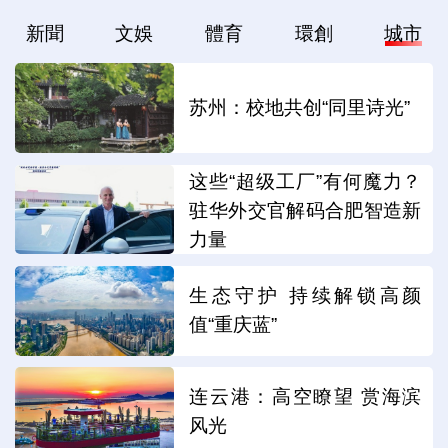
新聞
文娛
體育
環創
城市
苏州：校地共创“同里诗光”
这些“超级工厂”有何魔力？
驻华外交官解码合肥智造新
力量
生态守护 持续解锁高颜
值“重庆蓝”
连云港：高空瞭望 赏海滨
风光