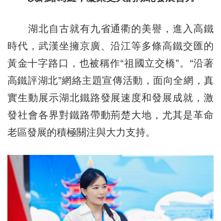
湖北自古就有九省通衢的美譽，進入高鐵
時代，武漢坐擁京廣、沿江等多條高鐵交匯的
黃金十字路口，也被稱作“祖國立交橋”。“沿著
高鐵評湖北”網絡主題宣傳活動，面向全網，真
實生動展示湖北鐵路發展速度和發展成就，激
發社會各界對鐵路帶動荊楚大地，尤其是革命
老區發展的積極關注與大力支持。