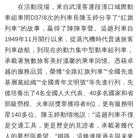
在活動現場，來自武漢客運段漢口城際動
車組車間D37/8次的列車長陳玉婷分享了“紅旗
列車”的故事，贏得了陣陣掌聲。這趟列車自
1949年11月開行以來，從蒸汽機時代普速旅客
列車啟航，到現在的動力集中型動車組列車，
承載著無數旅客美好溫馨的乘車回憶。憑藉卓
越的服務品質，榮獲“全路紅旗列車”“全國先進
基層黨組織”“全國青年文明號”等先進行列，先
後培養出了4名全國人大代表、40多名國家和省
部級勞模、火車頭獎章獲得者6位，更有服務明
星140多位。陳玉婷動情地説：“這趟列車不僅
是交通工具，更是歷史的見證者，承載著幾代
人的夢想與希望。”鐵路，這條連接過去與未來