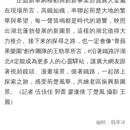
正如新華網移動與創新事業部負責人金威
在現場所言，高鐵如織，串聯起荊楚大地的繁
華與希望，每一聲笛鳴都是時代的迴響，映照
出湖北蓬勃發展的新圖景，這樣的湖北值得大
力推介。接下來的探尋之路，也一定會像“青蘋
果樂園”創作團隊的王勁草所言，#沿著鐵路評湖
北#定能成為更多人的心靈驛站，讓廣大網友跟
著視頻鏡頭、漫畫場景，循著鐵路，一起踏上
探索之旅，感受荊楚風華，共繪老區振興新圖
景。（記者 伍佳佳 郭蕾 廖逢倩 丁楚風 攝影 王
麗）
編輯：魏寒冰